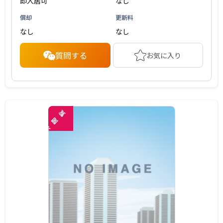
即入居可
なし
償却
更新料
なし
なし
質問する
お気に入り
覧
閲
未