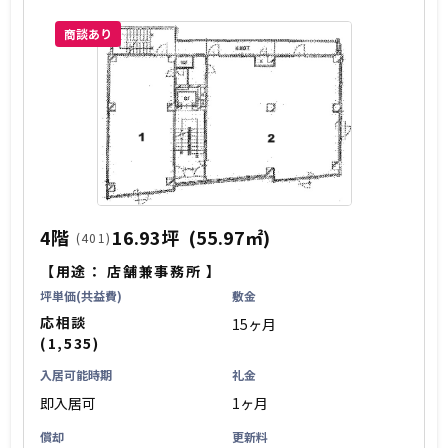
商談あり
4階
16.93坪
(55.97㎡)
(401)
【用途：
店舗兼事務所
】
坪単価(共益費)
敷金
応相談
15ヶ月
(1,535)
入居可能時期
礼金
即入居可
1ヶ月
償却
更新料