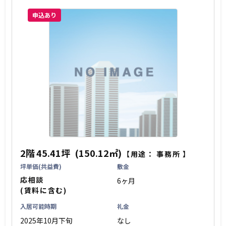
申込あり
2階
45.41坪
(150.12㎡)
【用途：
事務所
】
坪単価(共益費)
敷金
応相談
6ヶ月
(賃料に含む)
入居可能時期
礼金
2025年10月下旬
なし