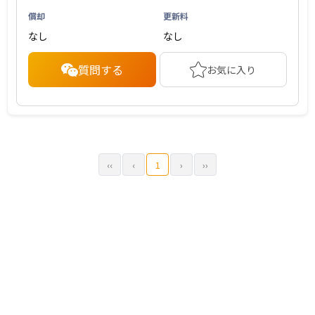
償却
更新料
なし
なし
質問する
お気に入り
‹‹
‹
1
›
››