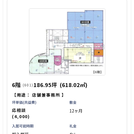
6階
186.95坪
(618.02㎡)
(601)
【用途：
店舗兼事務所
】
坪単価(共益費)
敷金
応相談
12ヶ月
(4,000)
入居可能時期
礼金