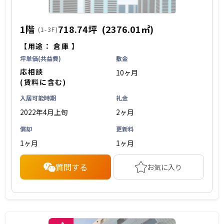
1階
718.74坪
(2376.01㎡)
(1-3F)
【用途：
倉庫
】
坪単価(共益費)
敷金
応相談
10ヶ月
(賃料に含む)
入居可能時期
礼金
2022年4月上旬
2ヶ月
償却
更新料
1ヶ月
1ヶ月
質問する
お気に入り