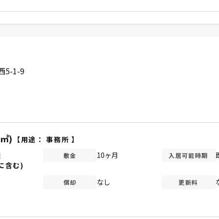
-1-9
1㎡)
【用途：
事務所
】
談
10ヶ月
敷金
入居可能時期
に含む)
なし
償却
更新料