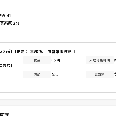
5-41
葛西駅 3分
.32㎡)
【用途：
事務所
、
店舗兼事務所
】
談
6ヶ月
敷金
入居可能時期
に含む)
なし
償却
更新料
西葛西