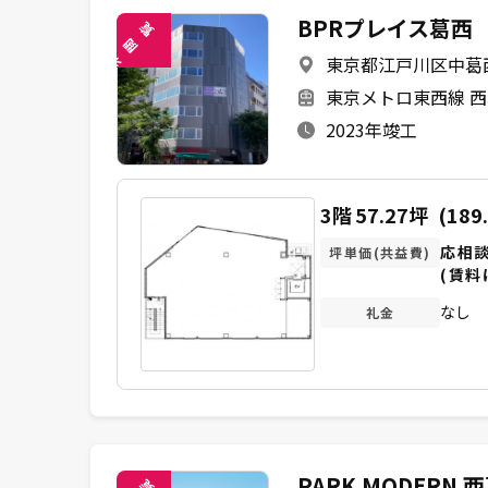
BPRプレイス葛西
覧
閲
東京都江戸川区中葛西
未
東京メトロ東西線 西
2023年竣工
3階
57.27坪
(189
応相
坪単価(共益費)
(賃料
なし
礼金
PARK MODERN 
覧