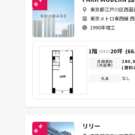
閲
東京都江戸川区西葛西2
未
東京メトロ東西線 西
1990年竣工
1階
20坪
(66
(101)
280,
月額賃料
(共益費)
(賃料
なし
礼金
リリー
覧
閲