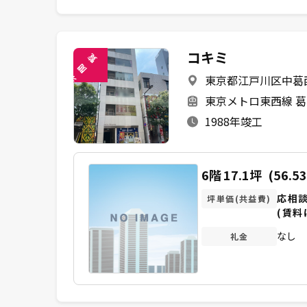
コキミ
覧
閲
東京都江戸川区中葛西3
未
東京メトロ東西線 葛
1988年竣工
6階
17.1坪
(56.5
応相
坪単価(共益費)
(賃料
なし
礼金