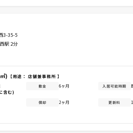
-35-5
西駅 2分
3㎡)
【用途：
店舗兼事務所
】
談
6ヶ月
敷金
入居可能時期
に含む)
2ヶ月
償却
更新料