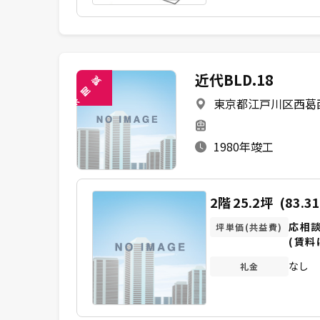
近代BLD.18
覧
閲
東京都江戸川区西葛西5
未
1980年竣工
2階
25.2坪
(83.3
応相
坪単価(共益費)
(賃料
なし
礼金