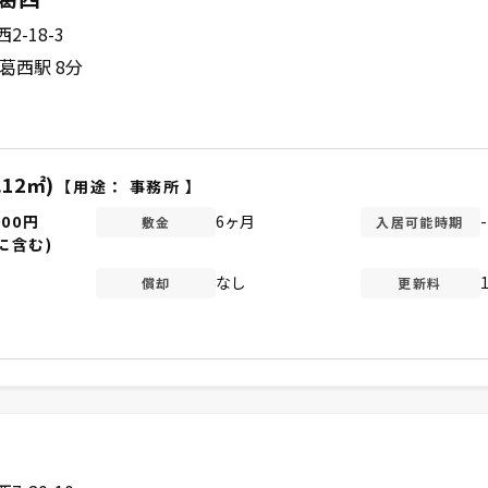
-18-3
葛西駅 8分
.12㎡)
【用途：
事務所
】
000円
6ヶ月
-
敷金
入居可能時期
に含む)
なし
償却
更新料