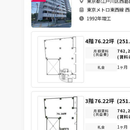
東京都江戸川区西葛西7
未
東京メトロ東西線 西
1992年竣工
4階
76.22坪
(251
762,
月額賃料
(共益費)
(賃料
1ヶ月
礼金
3階
76.22坪
(251
762,
月額賃料
(共益費)
(賃料
1ヶ月
礼金