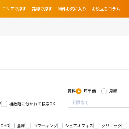
エリアで探す
路線で探す
物件お気に入り
お役立ちコラム
賃料
坪単価
月額
坪
複数階に分かれて検索OK
SOHO
倉庫
コワーキング
シェアオフィス
クリニック