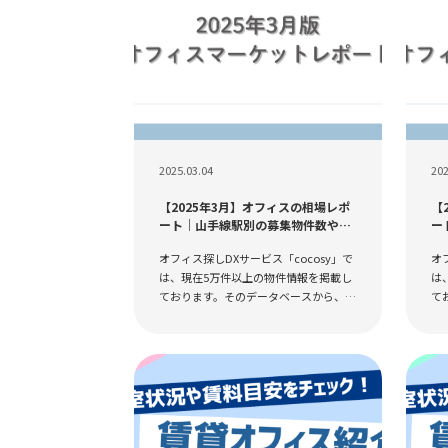
2025.03.04
202
【2025年3月】オフィスの相場レポ
【
ート｜山手線駅別の募集物件数や平
ー
均賃料
均
オフィス探しDXサービス「cocosy」で
オ
は、現在5万件以上の物件情報を掲載し
は
ております。そのデータベースから、オ
て
フィス相場レポートを作成しましたの
フ
で、物件探しの参考として見ていただ
で
けたらと思います。...
け