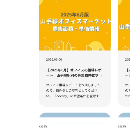
2025.06.06
202
【2025年6月】オフィスの相場レポ
【
ート｜山手線駅別の募集物件数や平
ー
均賃料
均
オフィス相場レポートを作成しました
オ
ので、物件探しの参考としてくださ
の
い。 「cocosy」に希望条件を登録する
だ
と、毎日更新の相場情報がいつでも地
望
図上からご確認いただけます！路線別
情
や面積の規模別で分かりや...
だ