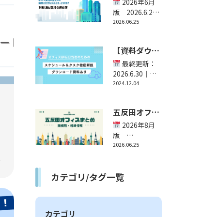
の値上げを打
2026年6月
診されたとき
版 2026.6.25
｜ライター：
2026.06.25
の対策とは？
coco...
【法的根拠つ
き】
【資料ダウン
ロード付き】
最終更新：
オフィス移転
2026.6.30｜ラ
イター：
2024.12.04
のスケジュー
cocosy運営...
ル＆タスク完
全ガイド！準
五反田オフィ
備段階～移転
ス賃料相場｜
2026年8月
完了後まで徹
10人・30人・
版
で
底的に細かく
2026.8.4（相場
2026.06.25
50人の賃料ま
解説｜オフィ
データは毎月更
とめ
オ
ス探しサービ
新...
カテゴリ/タグ一覧
ス「cocosy」
カテゴリ