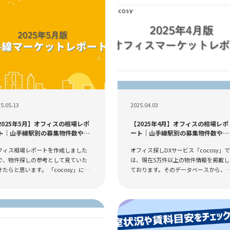
5.05.13
2025.04.03
2025年5月】オフィスの相場レポ
【2025年4月】オフィスの相場レポ
ト｜山手線駅別の募集物件数や平
ート｜山手線駅別の募集物件数や平
賃料
均賃料
フィス相場レポートを作成しました
オフィス探しDXサービス「cocosy」
で、物件探しの参考として見ていた
は、現在5万件以上の物件情報を掲載し
けたらと思います。 「cocosy」に希
ております。そのデータベースから、
条件を登録すると、毎日更新の相場
フィス相場レポートを作成しましたの
報がいつでも地図上からご確認いた
で、物件探しの参考として見ていただ
けます！路線別や面積...
けたらと思います。...