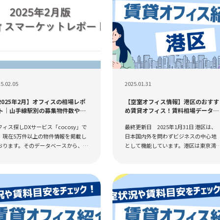
5.02.05
2025.01.31
2025年2月】オフィスの相場レポ
【空室オフィス情報】港区のおすす
ト｜山手線駅別の募集物件数や平
め賃貸オフィス！賃料相場データや
賃料
賃料目安から物件探しをはじめよう
フィス探しDXサービス「cocosy」で
最終更新日 2025年1月31日 港区は、
、現在5万件以上の物件情報を掲載し
日本国内外を問わずビジネスの中心地
おります。そのデータベースから、オ
として機能しています。港区は東京湾
ィス相場レポートを作成しましたの
面しており、国際色豊かなエリアでも
、物件探しの参考として見ていただ
あります。そのため、グローバルなネ
たらと思います。...
トワークを持つ外資...