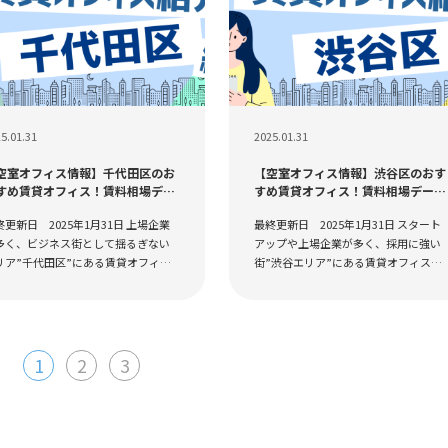
5.01.31
2025.01.31
空室オフィス情報】千代田区のお
【空室オフィス情報】渋谷区のおす
すめ賃貸オフィス！賃料相場デー
すめ賃貸オフィス！賃料相場データ
や賃料目安から物件探しをはじめ
や賃料目安から物件探しをはじめよ
終更新日 2025年1月31日 上場企業
最終更新日 2025年1月31日 スタート
う
う
多く、ビジネス街として揺るぎない
アップや上場企業が多く、採用に強い
リア”千代田区”にある賃貸オフィ
街”渋谷エリア”にある賃貸オフィス・
・貸事務所のご紹介です。 千代田区
貸事務所のご紹介です。再開発が進む
オフィス賃料相場は、時代とともに
谷の賃貸オフィスはIT企業を中心に人
動しつつ、都内でも...
があります。 ...
1
2
3