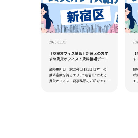
2025.01.31
202
【空室オフィス情報】新宿区のおす
【
すめ賃貸オフィス！賃料相場データ
す
や賃料目安から物件探しをはじめよ
タ
最終更新日 2025年1月31日 日本一の
最
う
よ
乗降客数を誇るエリア”新宿区”にある
が
賃貸オフィス・貸事務所のご紹介です。
エ
新宿駅周辺は、ビジネスと流行が交錯
ス
する活気あるエリアです。多くの企業の
の
オフィスが集ま...
変