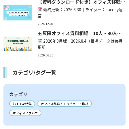
【資料ダウンロード付き】オフィス移転の
スケジュール＆タスク完全ガイド！準備段
最終更新：2026.6.30｜ライター：cocosy運
階～移転完了後まで徹底的に細かく解説｜
営...
オフィス探しサービス「cocosy」
2024.12.04
五反田オフィス賃料相場｜10人・30人・
50人の賃料まとめ
2026年8月版 2026.8.4（相場データは毎月
更新...
2026.06.25
カテゴリ/タグ一覧
カテゴリ
おすすめ特集
オフィス移転インタビュー・取材
オフィスノウハウ