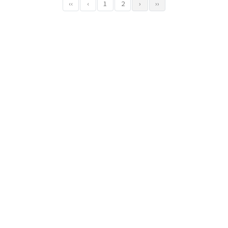
‹‹
‹
1
2
›
››