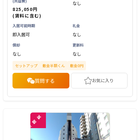
(共益費)
なし
825,050円
(賃料に含む)
入居可能時期
礼金
即入居可
なし
償却
更新料
なし
なし
セットアップ
敷金半額くん
敷金0円
質問する
お気に入り
覧
閲
未