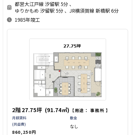
都営大江戸線 汐留駅 5分
ゆりかもめ 汐留駅 5分
JR横須賀線 新橋駅 6分
1985年竣工
2階
27.75坪
(91.74㎡)
【用途：
事務所
】
月額賃料
敷金
(共益費)
なし
860,250円