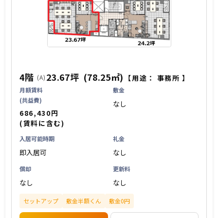
4階
23.67坪
(78.25㎡)
(A)
【用途：
事務所
】
月額賃料
敷金
(共益費)
なし
686,430円
(賃料に含む)
入居可能時期
礼金
即入居可
なし
償却
更新料
なし
なし
セットアップ
敷金半額くん
敷金0円