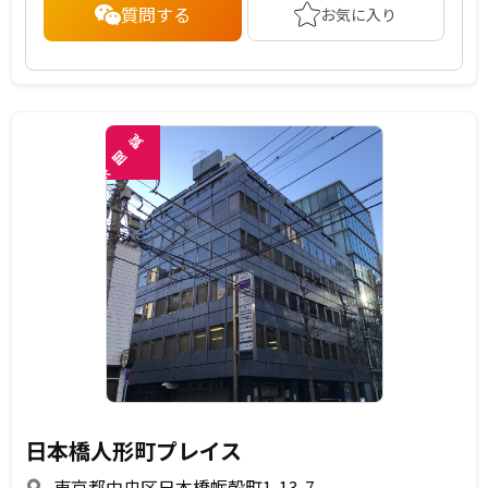
質問する
お気に入り
覧
閲
未
日本橋人形町プレイス
東京都中央区日本橋蛎殻町1-13-7