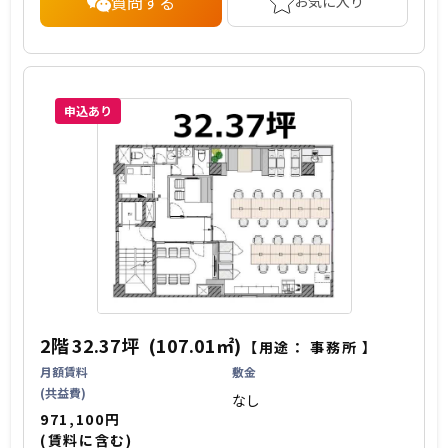
質問する
お気に入り
申込あり
2階
32.37坪
(107.01㎡)
【用途：
事務所
】
月額賃料
敷金
(共益費)
なし
971,100円
(賃料に含む)