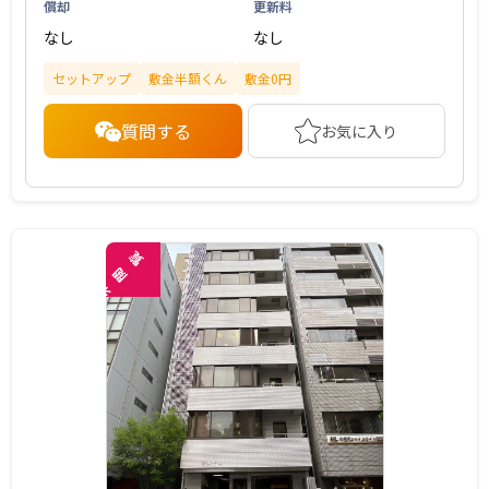
償却
更新料
なし
なし
セットアップ
敷金半額くん
敷金0円
質問する
お気に入り
覧
閲
未