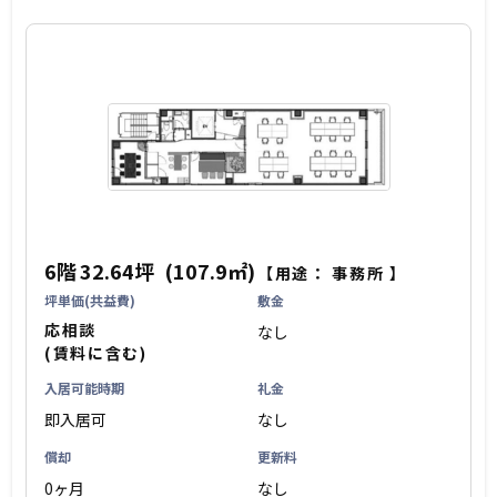
6階
32.64坪
(107.9㎡)
【用途：
事務所
】
坪単価(共益費)
敷金
応相談
なし
(賃料に含む)
入居可能時期
礼金
即入居可
なし
償却
更新料
0ヶ月
なし