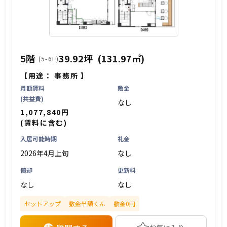
5階
39.92坪
(131.97㎡)
(5-6F)
【用途：
事務所
】
月額賃料
敷金
(共益費)
なし
1,077,840円
(賃料に含む)
入居可能時期
礼金
2026年4月上旬
なし
償却
更新料
なし
なし
セットアップ
敷金半額くん
敷金0円