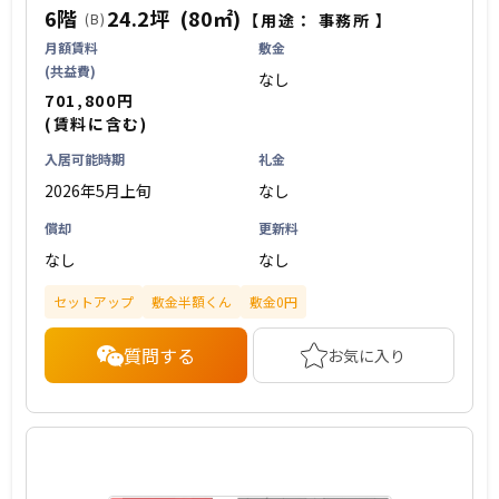
6階
24.2坪
(80㎡)
(B)
【用途：
事務所
】
月額賃料
敷金
(共益費)
なし
701,800円
(賃料に含む)
入居可能時期
礼金
2026年5月上旬
なし
償却
更新料
なし
なし
セットアップ
敷金半額くん
敷金0円
質問する
お気に入り