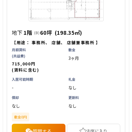
地下
1階
60坪
(198.35㎡)
(B)
【用途：
事務所
、
店舗
、
店舗兼事務所
】
月額賃料
敷金
(共益費)
3ヶ月
715,000円
(賃料に含む)
入居可能時期
礼金
-
なし
償却
更新料
なし
なし
敷金0円
質問する
お気に入り