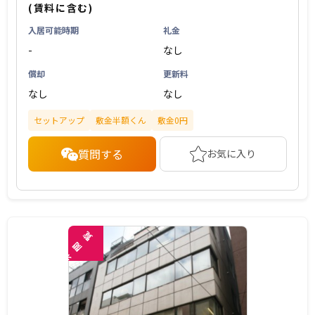
(賃料に含む)
入居可能時期
礼金
-
なし
償却
更新料
なし
なし
セットアップ
敷金半額くん
敷金0円
質問する
お気に入り
覧
閲
未