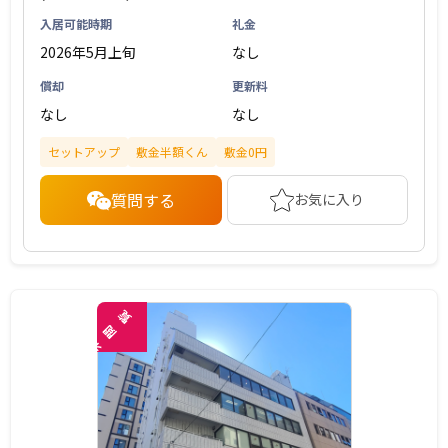
入居可能時期
礼金
2026年5月上旬
なし
償却
更新料
なし
なし
セットアップ
敷金半額くん
敷金0円
質問する
お気に入り
覧
閲
未