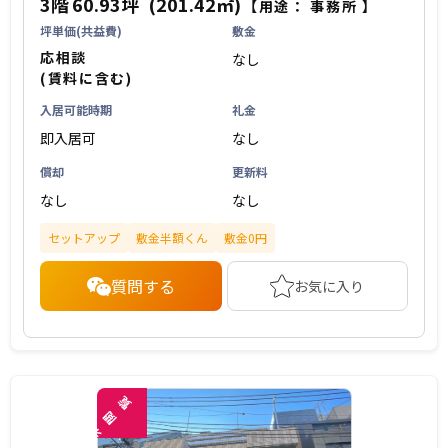
3階
60.93坪
(201.42㎡)
【用途：
事務所
】
坪単価(共益費)
敷金
応相談
なし
(賃料に含む)
入居可能時期
礼金
即入居可
なし
償却
更新料
なし
なし
セットアップ
敷金半額くん
敷金0円
質問する
お気に入り
覧
閲
未