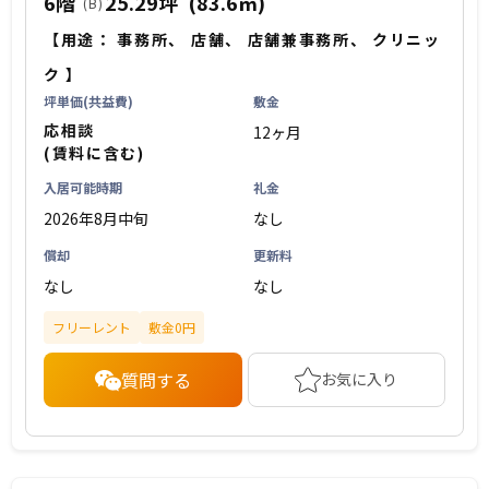
6階
25.29坪
(83.6㎡)
(B)
【用途：
事務所
、
店舗
、
店舗兼事務所
、
クリニッ
ク
】
坪単価(共益費)
敷金
応相談
12ヶ月
(賃料に含む)
入居可能時期
礼金
2026年8月中旬
なし
償却
更新料
なし
なし
フリーレント
敷金0円
質問する
お気に入り