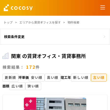
トップ
エリアから賃貸オフィスを探す
物件検索
検索条件変更
関東 の賃貸オフィス・賃貸事務所
172
検索結果：
件
更新順
坪単価
安い順
高い順
竣工年
新しい順
古い順
面積
広い順
狭い順
覧
閲
未