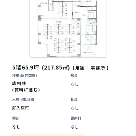
5階
65.9坪
(217.85㎡)
【用途：
事務所
】
坪単価(共益費)
敷金
応相談
なし
(賃料に含む)
入居可能時期
礼金
即入居可
なし
償却
更新料
なし
なし