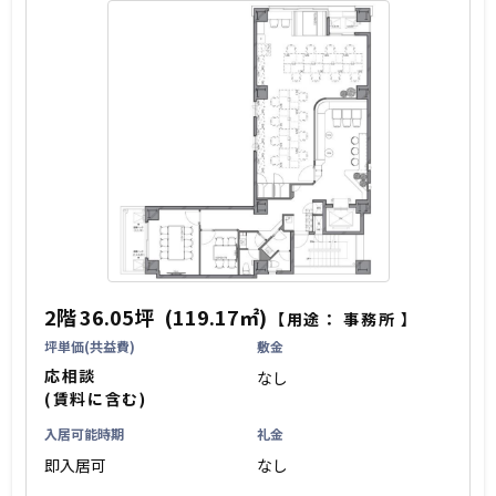
2階
36.05坪
(119.17㎡)
【用途：
事務所
】
坪単価(共益費)
敷金
応相談
なし
(賃料に含む)
入居可能時期
礼金
即入居可
なし