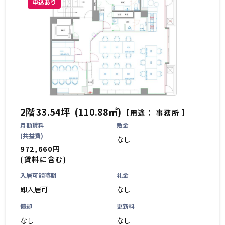
申込あり
2階
33.54坪
(110.88㎡)
【用途：
事務所
】
月額賃料
敷金
(共益費)
なし
972,660円
(賃料に含む)
入居可能時期
礼金
即入居可
なし
償却
更新料
なし
なし