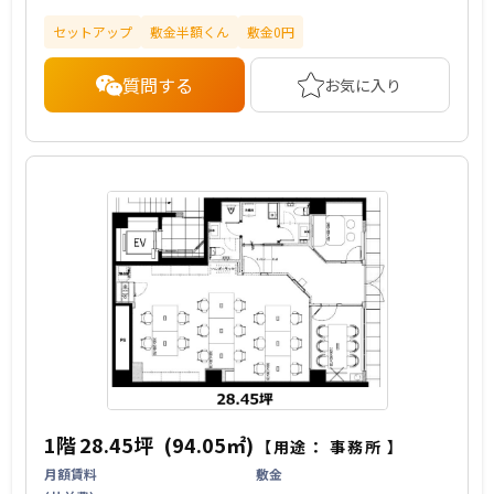
セットアップ
敷金半額くん
敷金0円
質問する
お気に入り
1階
28.45坪
(94.05㎡)
【用途：
事務所
】
月額賃料
敷金