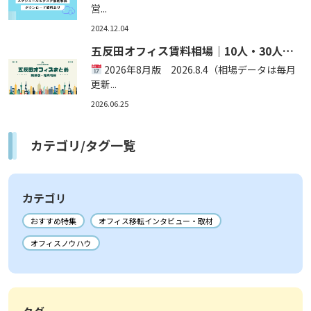
階～移転完了後まで徹底的に細かく解説｜
営...
オフィス探しサービス「cocosy」
2024.12.04
五反田オフィス賃料相場｜10人・30人・
50人の賃料まとめ
2026年8月版 2026.8.4（相場データは毎月
更新...
2026.06.25
カテゴリ/タグ一覧
カテゴリ
おすすめ特集
オフィス移転インタビュー・取材
オフィスノウハウ