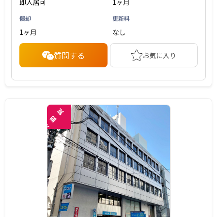
即入居可
1ヶ月
償却
更新料
1ヶ月
なし
質問する
お気に入り
覧
閲
未