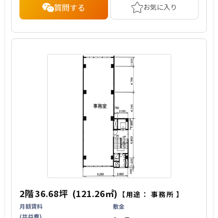
質問する
お気に入り
2階
36.68坪
(121.26㎡)
【用途：
事務所
】
月額賃料
敷金
(共益費)