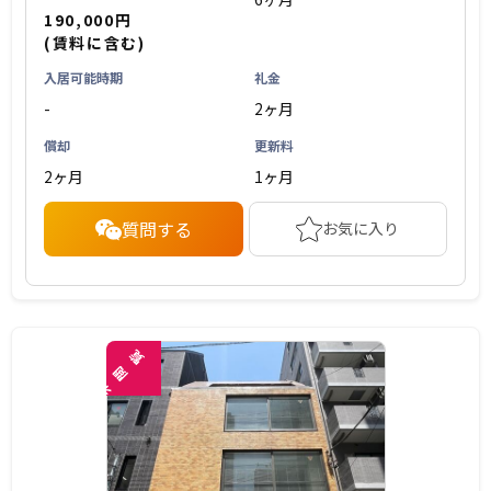
190,000円
(賃料に含む)
入居可能時期
礼金
-
2ヶ月
償却
更新料
2ヶ月
1ヶ月
質問する
お気に入り
覧
閲
未