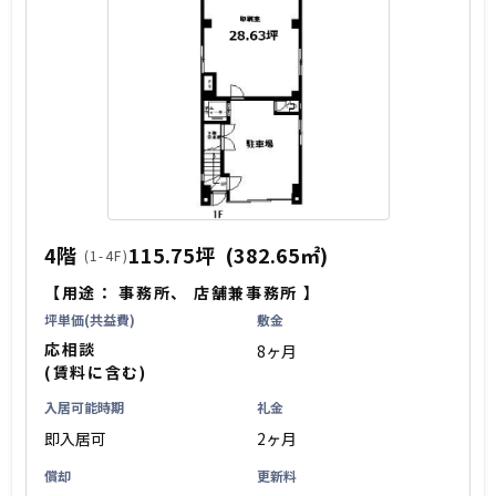
4階
115.75坪
(382.65㎡)
(1-4F)
【用途：
事務所
、
店舗兼事務所
】
坪単価(共益費)
敷金
応相談
8ヶ月
(賃料に含む)
入居可能時期
礼金
即入居可
2ヶ月
償却
更新料