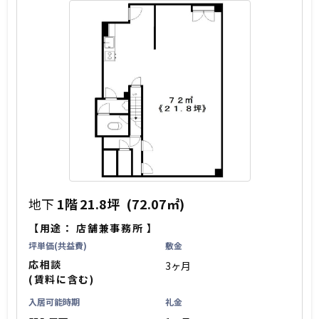
地下
1階
21.8坪
(72.07㎡)
【用途：
店舗兼事務所
】
坪単価(共益費)
敷金
応相談
3ヶ月
(賃料に含む)
入居可能時期
礼金