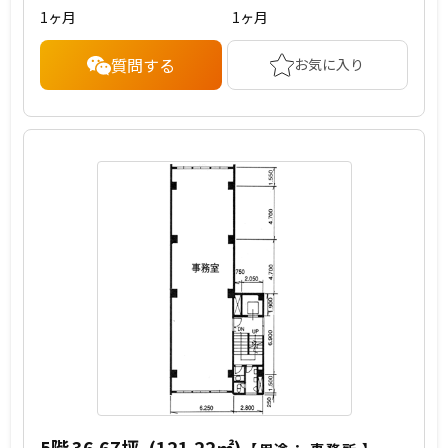
1ヶ月
1ヶ月
質問する
お気に入り
5階
36.67坪
(121.22㎡)