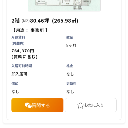
2階
80.46坪
(265.98㎡)
(M2)
【用途：
事務所
】
月額賃料
敷金
(共益費)
8ヶ月
764,370円
(賃料に含む)
入居可能時期
礼金
即入居可
なし
償却
更新料
なし
なし
質問する
お気に入り