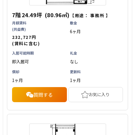
7階
24.49坪
(80.96㎡)
【用途：
事務所
】
月額賃料
敷金
(共益費)
6ヶ月
232,727円
(賃料に含む)
入居可能時期
礼金
即入居可
なし
償却
更新料
1ヶ月
1ヶ月
質問する
お気に入り