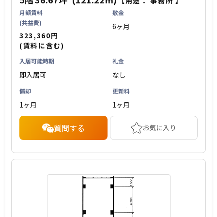
【用途：
事務所
】
月額賃料
敷金
(共益費)
6ヶ月
323,360円
(賃料に含む)
入居可能時期
礼金
即入居可
なし
償却
更新料
1ヶ月
1ヶ月
質問する
お気に入り