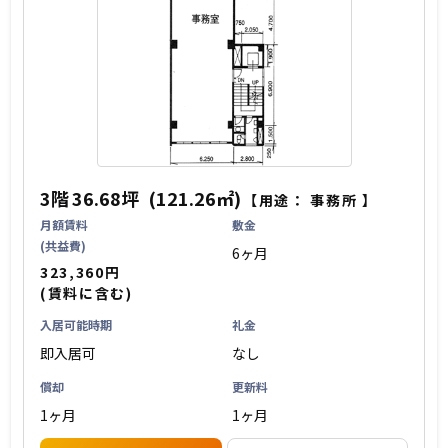
3階
36.68坪
(121.26㎡)
【用途：
事務所
】
月額賃料
敷金
(共益費)
6ヶ月
323,360円
(賃料に含む)
入居可能時期
礼金
即入居可
なし
償却
更新料
1ヶ月
1ヶ月