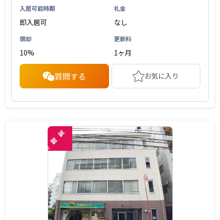
入居可能時期
礼金
即入居可
なし
償却
更新料
10%
1ヶ月
質問する
お気に入り
覧
閲
未