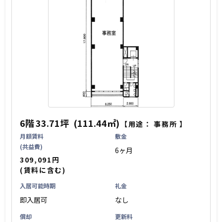
6階
33.71坪
(111.44㎡)
【用途：
事務所
】
月額賃料
敷金
(共益費)
6ヶ月
309,091円
(賃料に含む)
入居可能時期
礼金
即入居可
なし
償却
更新料