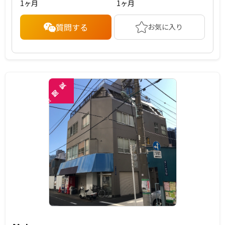
1ヶ月
1ヶ月
質問する
お気に入り
覧
閲
未