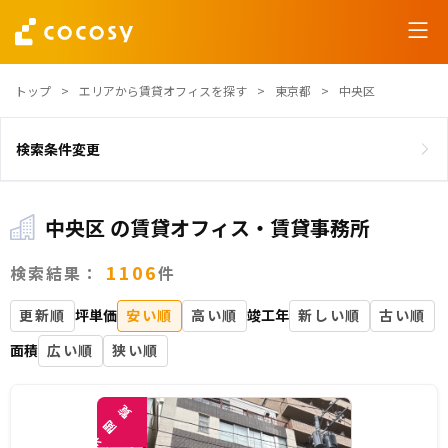
トップ
エリアから賃貸オフィスを探す
東京都
中央区
検索条件変更
中央区 の賃貸オフィス・賃貸事務所
1106
検索結果：
件
更新順
坪単価
安い順
高い順
竣工年
新しい順
古い順
面積
広い順
狭い順
覧
閲
未