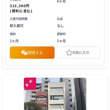
6ヶ月
323,360円
(賃料に含む)
入居可能時期
礼金
即入居可
なし
償却
更新料
1ヶ月
1ヶ月
質問する
お気に入り
覧
閲
未