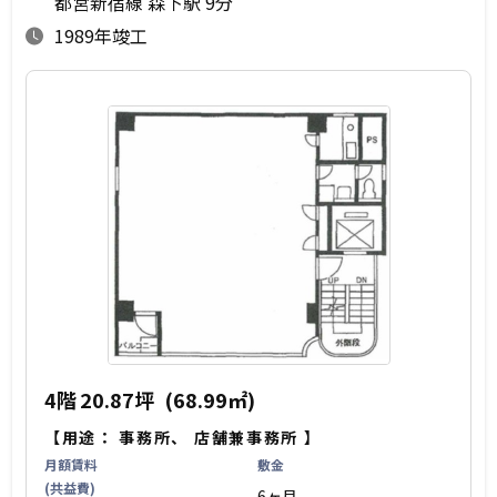
都営新宿線 森下駅 9分
1989年竣工
4階
20.87坪
(68.99㎡)
【用途：
事務所
、
店舗兼事務所
】
月額賃料
敷金
(共益費)
6ヶ月