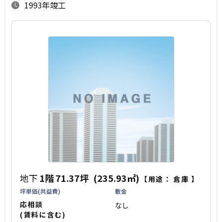
1993年竣工
地下
1階
71.37坪
(235.93㎡)
【用途：
倉庫
】
坪単価(共益費)
敷金
応相談
なし
(賃料に含む)