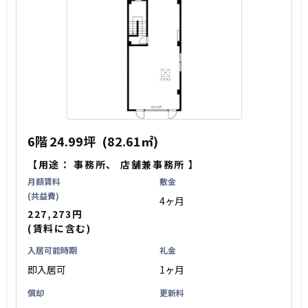
6階
24.99坪
(82.61㎡)
【用途：
事務所
、
店舗兼事務所
】
月額賃料
敷金
(共益費)
4ヶ月
227,273円
(賃料に含む)
入居可能時期
礼金
即入居可
1ヶ月
償却
更新料