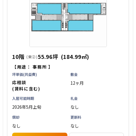
10階
55.96坪
(184.99㎡)
(東②)
【用途：
事務所
】
坪単価(共益費)
敷金
応相談
12ヶ月
(賃料に含む)
入居可能時期
礼金
2026年5月上旬
なし
償却
更新料
なし
なし