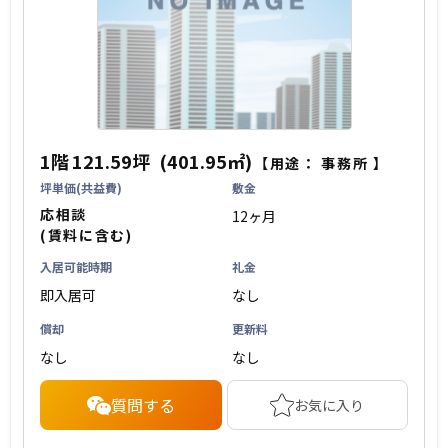
1階
121.59坪
(401.95㎡)
【用途：
事務所
】
坪単価(共益費)
敷金
応相談
12ヶ月
(賃料に含む)
入居可能時期
礼金
即入居可
なし
償却
更新料
なし
なし
質問する
お気に入り