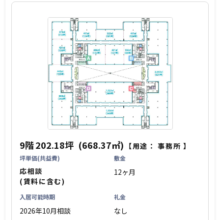
9階
202.18坪
(668.37㎡)
【用途：
事務所
】
坪単価(共益費)
敷金
応相談
12ヶ月
(賃料に含む)
入居可能時期
礼金
2026年10月相談
なし