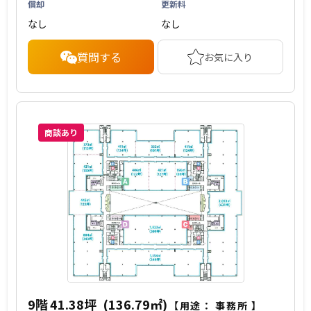
償却
更新料
なし
なし
質問する
お気に入り
商談あり
9階
41.38坪
(136.79㎡)
【用途：
事務所
】