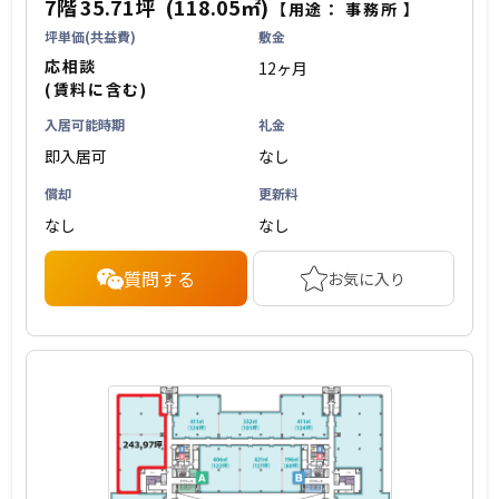
7階
35.71坪
(118.05㎡)
【用途：
事務所
】
坪単価(共益費)
敷金
応相談
12ヶ月
(賃料に含む)
入居可能時期
礼金
即入居可
なし
償却
更新料
なし
なし
質問する
お気に入り