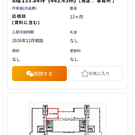
【用途：
事務所
】
坪単価(共益費)
敷金
応相談
12ヶ月
(賃料に含む)
入居可能時期
礼金
2026年12月相談
なし
償却
更新料
なし
なし
質問する
お気に入り