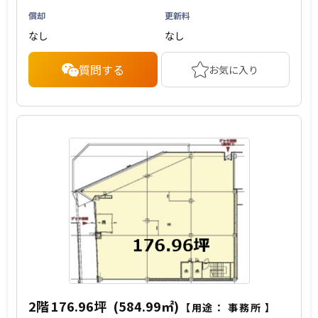
償却
更新料
なし
なし
質問する
お気に入り
2階
176.96坪
(584.99㎡)
【用途：
事務所
】