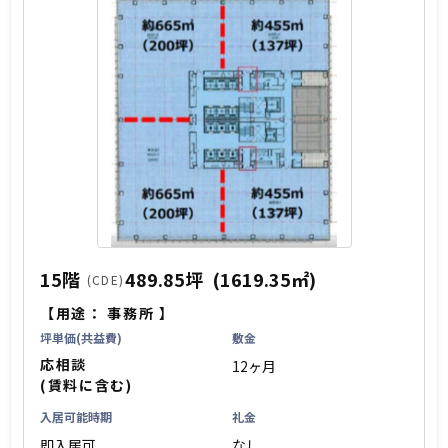
15階
489.85坪
(1619.35㎡)
(CDE)
【用途：
事務所
】
坪単価(共益費)
敷金
応相談
12ヶ月
(賃料に含む)
入居可能時期
礼金
即入居可
なし