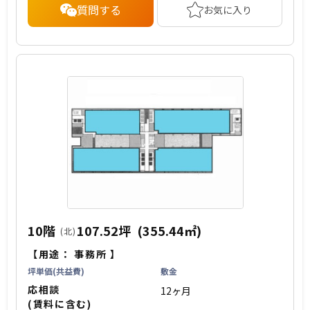
質問する
お気に入り
10階
107.52坪
(355.44㎡)
(北)
【用途：
事務所
】
坪単価(共益費)
敷金
応相談
12ヶ月
(賃料に含む)