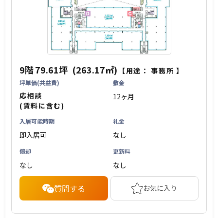
9階
79.61坪
(263.17㎡)
【用途：
事務所
】
坪単価(共益費)
敷金
応相談
12ヶ月
(賃料に含む)
入居可能時期
礼金
即入居可
なし
償却
更新料
なし
なし
質問する
お気に入り