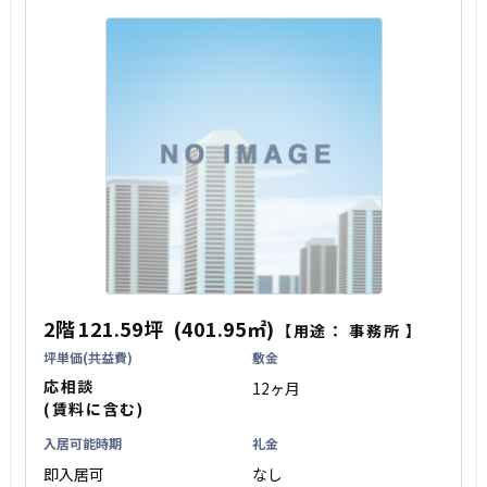
2階
121.59坪
(401.95㎡)
【用途：
事務所
】
坪単価(共益費)
敷金
応相談
12ヶ月
(賃料に含む)
入居可能時期
礼金
即入居可
なし