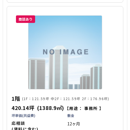
商談あり
1階
(1F：121.59坪 中2F：121.59坪 2F：176.96坪)
420.14坪
(1388.9㎡)
【用途：
事務所
】
坪単価(共益費)
敷金
応相談
12ヶ月
(賃料に含む)