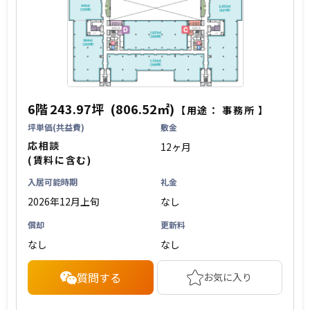
6階
243.97坪
(806.52㎡)
【用途：
事務所
】
坪単価(共益費)
敷金
応相談
12ヶ月
(賃料に含む)
入居可能時期
礼金
2026年12月上旬
なし
償却
更新料
なし
なし
質問する
お気に入り