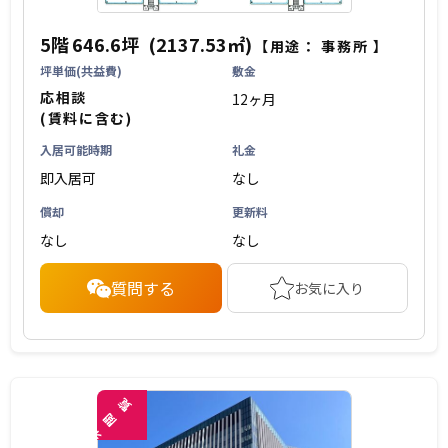
5階
646.6坪
(2137.53㎡)
【用途：
事務所
】
坪単価(共益費)
敷金
応相談
12ヶ月
(賃料に含む)
入居可能時期
礼金
即入居可
なし
償却
更新料
なし
なし
質問する
お気に入り
覧
閲
未