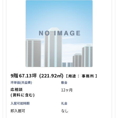
9階
67.13坪
(221.92㎡)
【用途：
事務所
】
坪単価(共益費)
敷金
応相談
12ヶ月
(賃料に含む)
入居可能時期
礼金
即入居可
なし