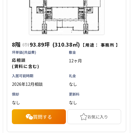
8階
93.89坪
(310.38㎡)
(①)
【用途：
事務所
】
坪単価(共益費)
敷金
応相談
12ヶ月
(賃料に含む)
入居可能時期
礼金
2026年12月相談
なし
償却
更新料
なし
なし
質問する
お気に入り