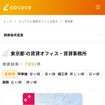
トップ
エリアから賃貸オフィスを探す
東京都
検索条件変更
東京都 の賃貸オフィス・賃貸事務所
7051
検索結果：
件
更新順
坪単価
安い順
高い順
竣工年
新しい順
古い順
面積
広い順
狭い順
覧
閲
未