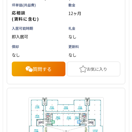
坪単価(共益費)
敷金
応相談
12ヶ月
(賃料に含む)
入居可能時期
礼金
即入居可
なし
償却
更新料
なし
なし
質問する
お気に入り