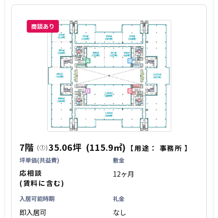
商談あり
7階
35.06坪
(115.9㎡)
(①)
【用途：
事務所
】
坪単価(共益費)
敷金
応相談
12ヶ月
(賃料に含む)
入居可能時期
礼金
即入居可
なし