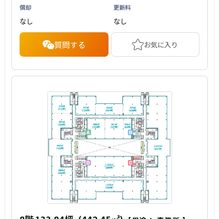
償却
更新料
なし
なし
質問する
お気に入り
8階
133.84坪
(442.45㎡)