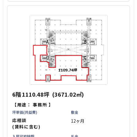
6階
1110.48坪
(3671.02㎡)
【用途：
事務所
】
坪単価(共益費)
敷金
応相談
12ヶ月
(賃料に含む)
入居可能時期
礼金