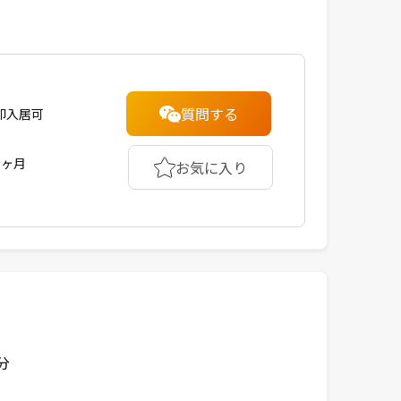
質問する
即入居可
1ヶ月
お気に入り
分