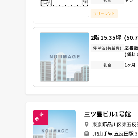
フリーレント
2階
15.35坪
(50.
応相
坪単価(共益費)
(賃料
1ヶ月
礼金
三ツ星ビル1号館
覧
閲
東京都品川区東五反田1
未
JR山手線 五反田駅 