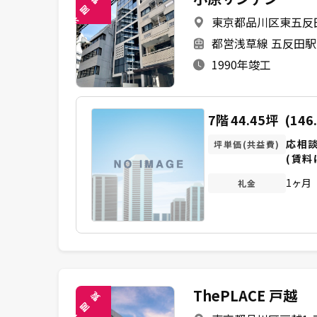
閲
東京都品川区東五反田1
未
都営浅草線 五反田駅
1990年竣工
7階
44.45坪
(146
応相
坪単価(共益費)
(賃料
1ヶ月
礼金
ThePLACE 戸越
覧
閲