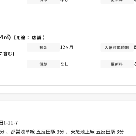
74㎡)
【用途：
店舗
】
談
12ヶ月
敷金
入居可能時期
に含む)
なし
償却
更新料
-11-7
3分
都営浅草線 五反田駅 3分
東急池上線 五反田駅 3分