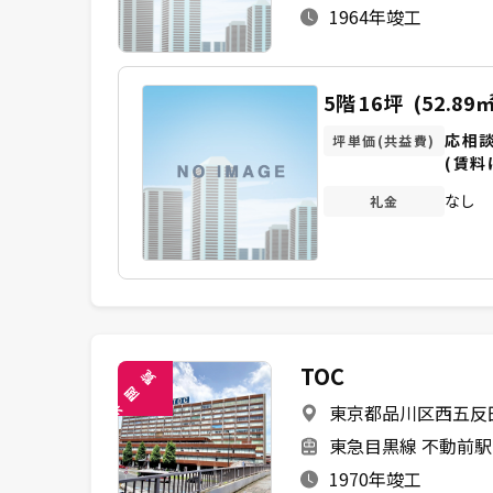
1964年竣工
5階
16坪
(52.89㎡
応相
坪単価(共益費)
(賃料
なし
礼金
TOC
覧
閲
東京都品川区西五反田7
未
東急目黒線 不動前駅
1970年竣工