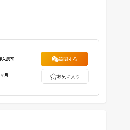
質問する
即入居可
1ヶ月
お気に入り