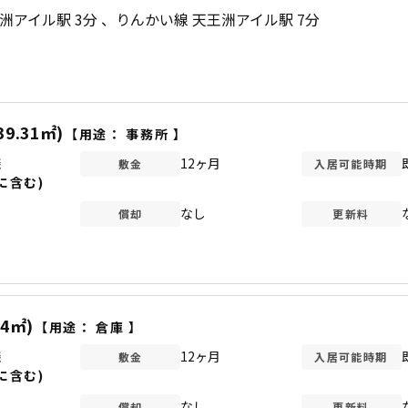
洲アイル駅 3分
りんかい線 天王洲アイル駅 7分
39.31㎡)
【用途：
事務所
】
談
12ヶ月
敷金
入居可能時期
に含む)
なし
償却
更新料
74㎡)
【用途：
倉庫
】
談
12ヶ月
敷金
入居可能時期
に含む)
なし
償却
更新料