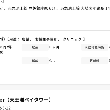
-1
4分
東急池上線 戸越銀座駅 6分
東急池上線 大崎広小路駅 1
㎡)
【用途：
店舗
、
店舗兼事務所
、
クリニック
】
00円/坪
10ヶ月
敷金
入居可能時期
0)
なし
償却
更新料
Tower（天王洲ベイタワー）
3-12