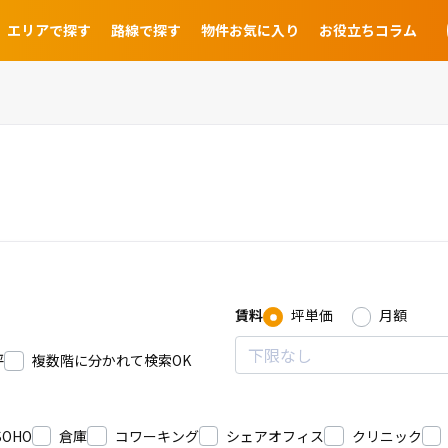
エリアで探す
路線で探す
物件お気に入り
お役立ちコラム
賃料
坪単価
月額
坪
複数階に分かれて検索OK
SOHO
倉庫
コワーキング
シェアオフィス
クリニック