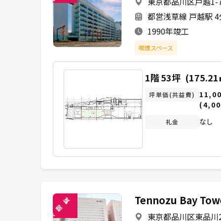
東京都品川区戸越1-7
未
都営浅草線 戸越駅 
1990年竣工
喫煙スペース
1階
53坪
(175.21
11,0
坪単価(共益費)
(4,00
なし
礼金
Tennozu Bay 
覧
閲
東京都品川区東品川2-
未