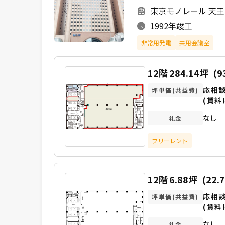
東京モノレール 天王
1992年竣工
非常用発電
共用会議室
12階
284.14坪
(9
応相
坪単価(共益費)
(賃料
なし
礼金
フリーレント
12階
6.88坪
(22.
応相
坪単価(共益費)
(賃料
なし
礼金