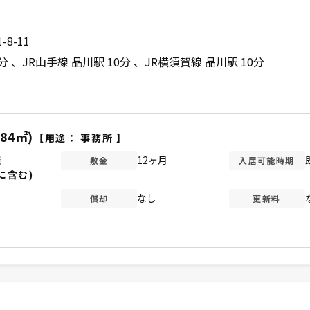
8-11
5分
JR山手線 品川駅 10分
JR横須賀線 品川駅 10分
.84㎡)
【用途：
事務所
】
談
12ヶ月
敷金
入居可能時期
に含む)
なし
償却
更新料