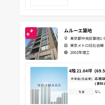
ムルーエ築地
覧
閲
東京都中央区築地1-9
未
東京メトロ日比谷線 
2002年竣工
4階
21.04坪
(69.
応相
坪単価(共益費)
(賃料
なし
礼金