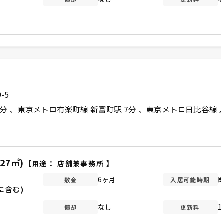
-5
5分
東京メトロ有楽町線 新富町駅 7分
東京メトロ日比谷線 
.27㎡)
【用途：
店舗兼事務所
】
談
6ヶ月
敷金
入居可能時期
に含む)
なし
償却
更新料