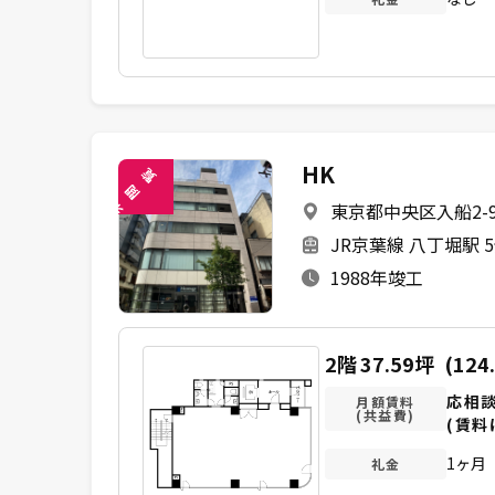
HK
覧
閲
東京都中央区入船2-9
未
JR京葉線 八丁堀駅 
1988年竣工
2階
37.59坪
(124
応相
月額賃料
(共益費)
(賃料
1ヶ月
礼金