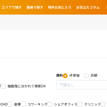
エリアで探す
路線で探す
物件お気に入り
お役立ちコラム
賃料
坪単価
月額
坪
複数階に分かれて検索OK
SOHO
倉庫
コワーキング
シェアオフィス
クリニック