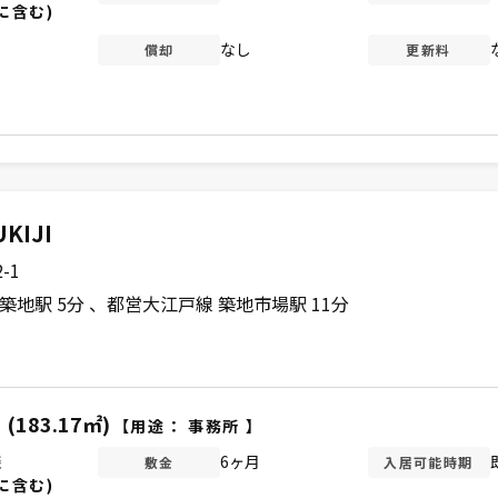
に含む)
なし
償却
更新料
KIJI
-1
築地駅 5分
都営大江戸線 築地市場駅 11分
(183.17㎡)
【用途：
事務所
】
談
6ヶ月
敷金
入居可能時期
に含む)