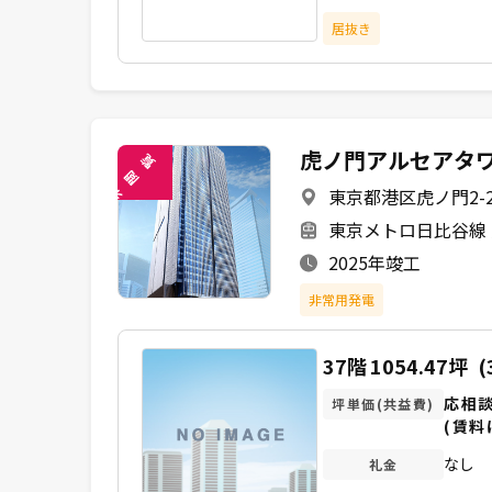
居抜き
虎ノ門アルセアタ
覧
閲
東京都港区虎ノ門2-
未
東京メトロ日比谷線 
2025年竣工
非常用発電
37階
1054.47坪
(
応相
坪単価(共益費)
(賃料
なし
礼金