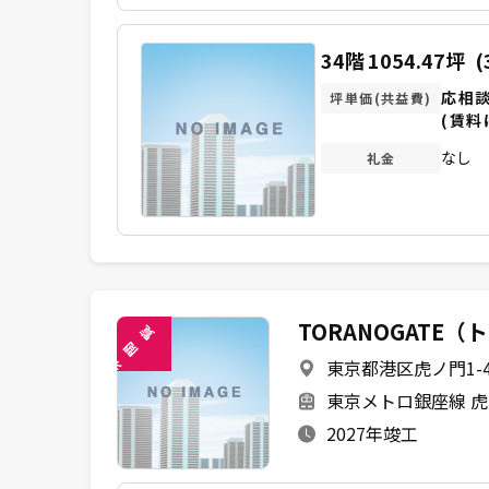
34階
1054.47坪
(
応相
坪単価(共益費)
(賃料
なし
礼金
TORANOGATE
覧
閲
東京都港区虎ノ門1-4、
未
東京メトロ銀座線 虎
2027年竣工