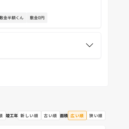
敷金半額くん
敷金0円
順
竣工年
新しい順
古い順
面積
広い順
狭い順