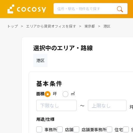
トップ
エリアから賃貸オフィスを探す
東京都
港区
選択中のエリア・路線
港区
基本条件
面積
坪
㎡
～
用途/仕様
事務所
店舗
店舗兼事務所
住宅