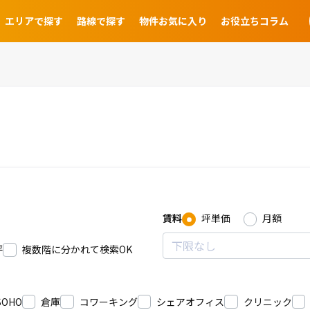
エリアで探す
路線で探す
物件お気に入り
お役立ちコラム
賃料
坪単価
月額
坪
複数階に分かれて検索OK
SOHO
倉庫
コワーキング
シェアオフィス
クリニック