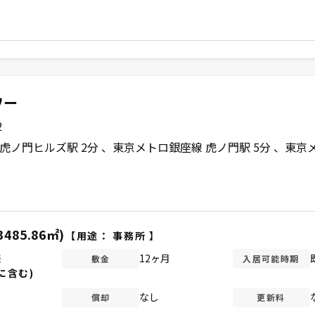
ワー
2
虎ノ門ヒルズ駅 2分
東京メトロ銀座線 虎ノ門駅 5分
東京メ
3485.86㎡)
【用途：
事務所
】
談
12ヶ月
敷金
入居可能時期
に含む)
なし
償却
更新料