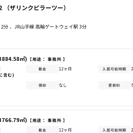
AR 2 （ザリンクピラーツー）
 2分
JR山手線 高輪ゲートウェイ駅 3分
3884.58㎡)
【用途：
事務所
】
談
12ヶ月
敷金
入居可能時期
に含む)
なし
償却
更新料
3766.79㎡)
【用途：
事務所
】
談
12ヶ月
敷金
入居可能時期