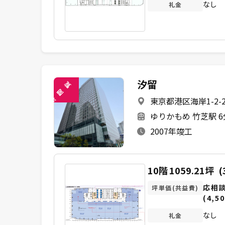
なし
礼金
汐留
覧
閲
東京都港区海岸1-2-2
未
ゆりかもめ 竹芝駅 
2007年竣工
10階
1059.21坪
(
応相
坪単価(共益費)
(4,50
なし
礼金