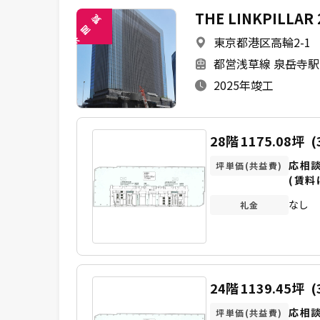
THE LINKPILL
覧
閲
東京都港区高輪2-1
未
都営浅草線 泉岳寺駅
2025年竣工
28階
1175.08坪
(
応相
坪単価(共益費)
(賃料
なし
礼金
24階
1139.45坪
(
応相
坪単価(共益費)