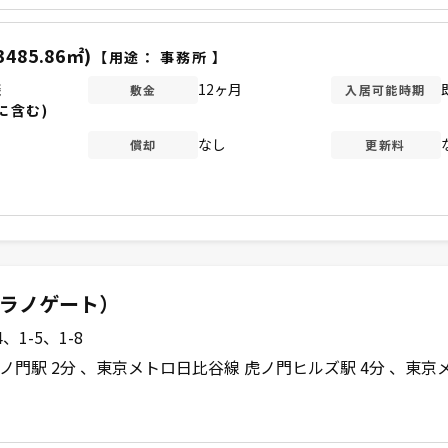
3485.86㎡)
【用途：
事務所
】
談
12ヶ月
敷金
入居可能時期
に含む)
なし
償却
更新料
（トラノゲート）
1-5、1-8
ノ門駅 2分
東京メトロ日比谷線 虎ノ門ヒルズ駅 4分
東京メ