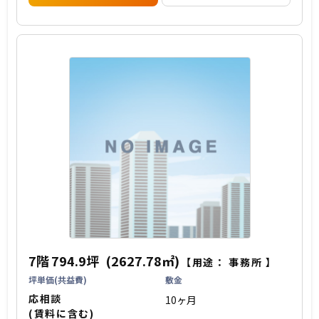
7階
794.9坪
(2627.78㎡)
【用途：
事務所
】
坪単価(共益費)
敷金
応相談
10ヶ月
(賃料に含む)