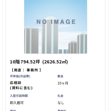
10階
794.52坪
(2626.52㎡)
【用途：
事務所
】
坪単価(共益費)
敷金
応相談
10ヶ月
(賃料に含む)
入居可能時期
礼金
即入居可
なし
償却
更新料