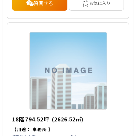
質問する
お気に入り
18階
794.52坪
(2626.52㎡)
【用途：
事務所
】