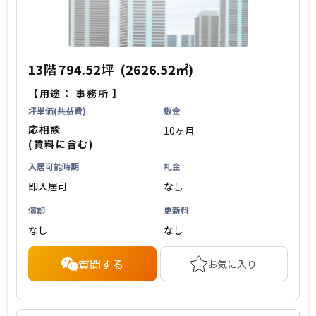
13階
794.52坪
(2626.52㎡)
【用途：
事務所
】
坪単価(共益費)
敷金
応相談
10ヶ月
(賃料に含む)
入居可能時期
礼金
即入居可
なし
償却
更新料
なし
なし
質問する
お気に入り