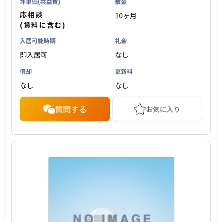
坪単価(共益費)
敷金
応相談
10ヶ月
(賃料に含む)
入居可能時期
礼金
即入居可
なし
償却
更新料
なし
なし
質問する
お気に入り