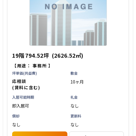
19階
794.52坪
(2626.52㎡)
【用途：
事務所
】
坪単価(共益費)
敷金
応相談
10ヶ月
(賃料に含む)
入居可能時期
礼金
即入居可
なし
償却
更新料
なし
なし