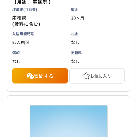
【用途：
事務所
】
坪単価(共益費)
敷金
応相談
10ヶ月
(賃料に含む)
入居可能時期
礼金
即入居可
なし
償却
更新料
なし
なし
質問する
お気に入り