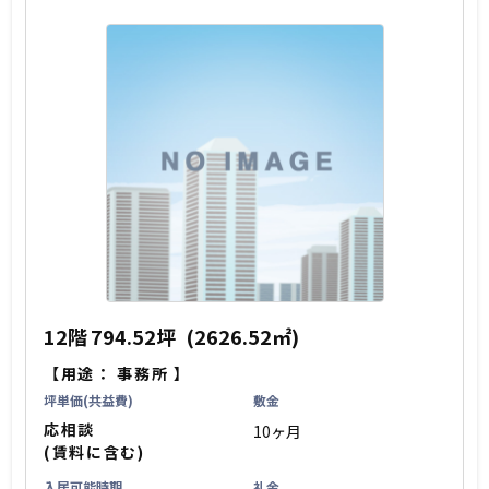
12階
794.52坪
(2626.52㎡)
【用途：
事務所
】
坪単価(共益費)
敷金
応相談
10ヶ月
(賃料に含む)
入居可能時期
礼金