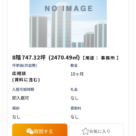
8階
747.32坪
(2470.49㎡)
【用途：
事務所
】
坪単価(共益費)
敷金
応相談
10ヶ月
(賃料に含む)
入居可能時期
礼金
即入居可
なし
償却
更新料
なし
なし
質問する
お気に入り