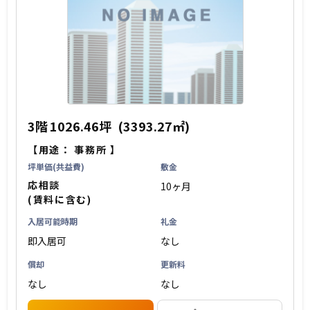
3階
1026.46坪
(3393.27㎡)
【用途：
事務所
】
坪単価(共益費)
敷金
応相談
10ヶ月
(賃料に含む)
入居可能時期
礼金
即入居可
なし
償却
更新料
なし
なし