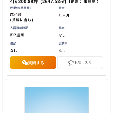
4階
800.89坪
(2647.58㎡)
【用途：
事務所
】
坪単価(共益費)
敷金
応相談
10ヶ月
(賃料に含む)
入居可能時期
礼金
即入居可
なし
償却
更新料
なし
なし
質問する
お気に入り