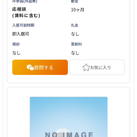
坪単価(共益費)
敷金
応相談
10ヶ月
(賃料に含む)
入居可能時期
礼金
即入居可
なし
償却
更新料
なし
なし
質問する
お気に入り