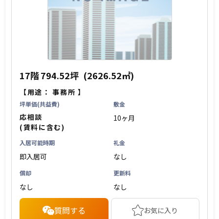
17階
794.52坪
(2626.52㎡)
【用途：
事務所
】
坪単価(共益費)
敷金
応相談
10ヶ月
(賃料に含む)
入居可能時期
礼金
即入居可
なし
償却
更新料
なし
なし
質問する
お気に入り