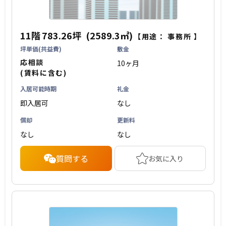
11階
783.26坪
(2589.3㎡)
【用途：
事務所
】
坪単価(共益費)
敷金
応相談
10ヶ月
(賃料に含む)
入居可能時期
礼金
即入居可
なし
償却
更新料
なし
なし
質問する
お気に入り