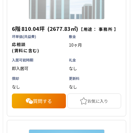
6階
810.04坪
(2677.83㎡)
【用途：
事務所
】
坪単価(共益費)
敷金
応相談
10ヶ月
(賃料に含む)
入居可能時期
礼金
即入居可
なし
償却
更新料
なし
なし
質問する
お気に入り