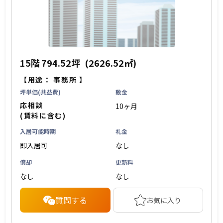
15階
794.52坪
(2626.52㎡)
【用途：
事務所
】
坪単価(共益費)
敷金
応相談
10ヶ月
(賃料に含む)
入居可能時期
礼金
即入居可
なし
償却
更新料
なし
なし
質問する
お気に入り