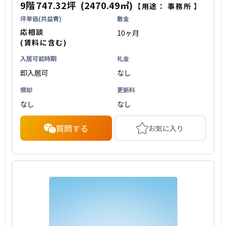
9階
747.32坪
(2470.49㎡)
【用途：
事務所
】
坪単価(共益費)
敷金
応相談
10ヶ月
(賃料に含む)
入居可能時期
礼金
即入居可
なし
償却
更新料
なし
なし
質問する
お気に入り