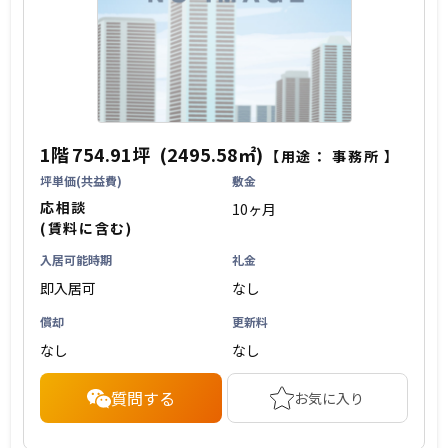
1階
754.91坪
(2495.58㎡)
【用途：
事務所
】
坪単価(共益費)
敷金
応相談
10ヶ月
(賃料に含む)
入居可能時期
礼金
即入居可
なし
償却
更新料
なし
なし
質問する
お気に入り