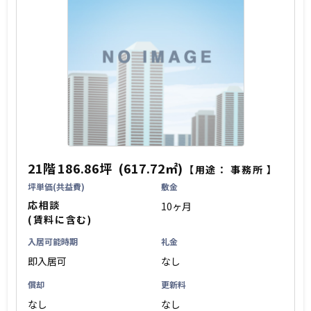
21階
186.86坪
(617.72㎡)
【用途：
事務所
】
坪単価(共益費)
敷金
応相談
10ヶ月
(賃料に含む)
入居可能時期
礼金
即入居可
なし
償却
更新料
なし
なし