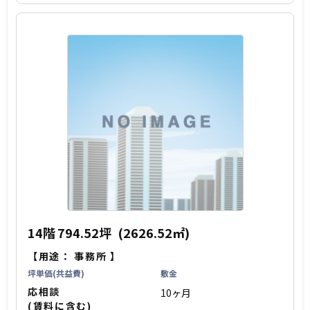
14階
794.52坪
(2626.52㎡)
【用途：
事務所
】
坪単価(共益費)
敷金
応相談
10ヶ月
(賃料に含む)