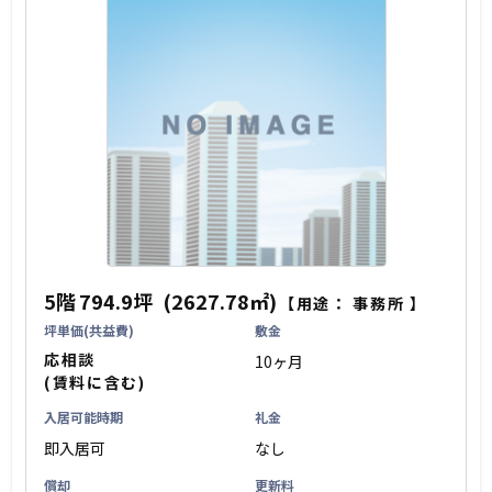
5階
794.9坪
(2627.78㎡)
【用途：
事務所
】
坪単価(共益費)
敷金
応相談
10ヶ月
(賃料に含む)
入居可能時期
礼金
即入居可
なし
償却
更新料