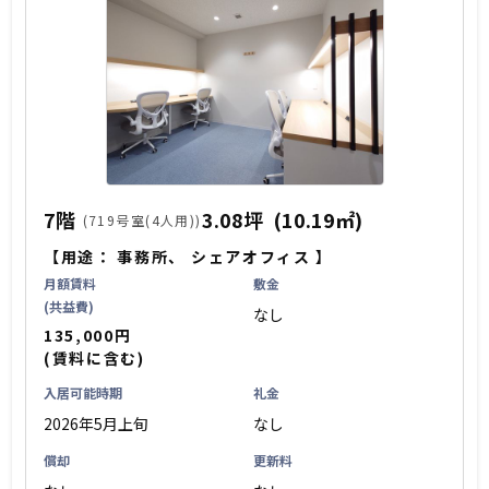
7階
3.08坪
(10.19㎡)
(719号室(4人用))
【用途：
事務所
、
シェアオフィス
】
月額賃料
敷金
(共益費)
なし
135,000円
(賃料に含む)
入居可能時期
礼金
2026年5月上旬
なし
償却
更新料