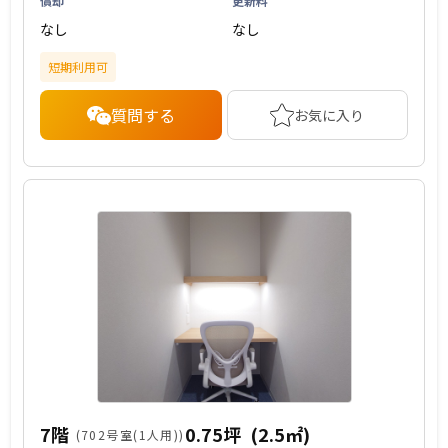
償却
更新料
なし
なし
短期利用可
質問する
お気に入り
7階
0.75坪
(2.5㎡)
(702号室(1人用))