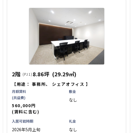
2階
8.86坪
(29.29㎡)
(PJ1)
【用途：
事務所
、
シェアオフィス
】
月額賃料
敷金
(共益費)
なし
560,000円
(賃料に含む)
入居可能時期
礼金
2026年5月上旬
なし