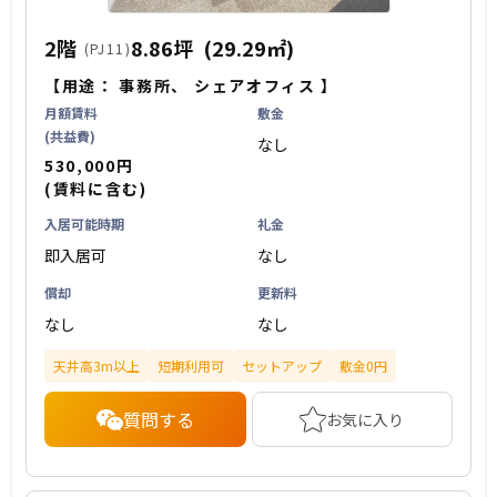
2階
8.86坪
(29.29㎡)
(PJ11)
【用途：
事務所
、
シェアオフィス
】
月額賃料
敷金
(共益費)
なし
530,000円
(賃料に含む)
入居可能時期
礼金
即入居可
なし
償却
更新料
なし
なし
天井高3m以上
短期利用可
セットアップ
敷金0円
質問する
お気に入り