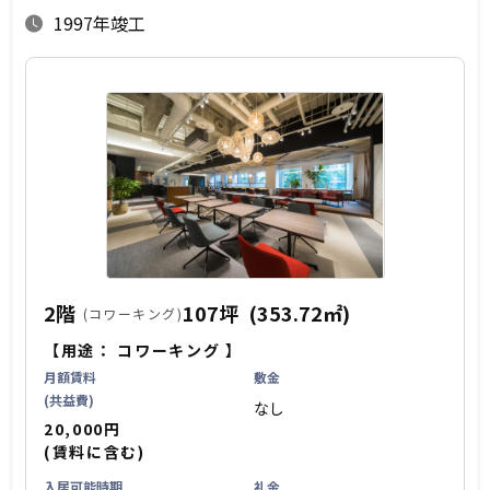
1997年竣工
2階
107坪
(353.72㎡)
(コワーキング)
【用途：
コワーキング
】
月額賃料
敷金
(共益費)
なし
20,000円
(賃料に含む)
入居可能時期
礼金