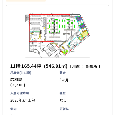
11階
165.44坪
(546.91㎡)
【用途：
事務所
】
坪単価(共益費)
敷金
応相談
8ヶ月
(3,500)
入居可能時期
礼金
2025年3月上旬
なし
償却
更新料