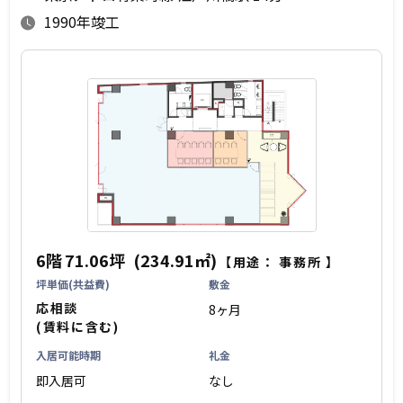
1990年竣工
6階
71.06坪
(234.91㎡)
【用途：
事務所
】
坪単価(共益費)
敷金
応相談
8ヶ月
(賃料に含む)
入居可能時期
礼金
即入居可
なし