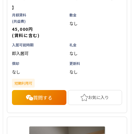
】
月額賃料
敷金
(共益費)
なし
45,000円
(賃料に含む)
入居可能時期
礼金
即入居可
なし
償却
更新料
なし
なし
短期利用可
質問する
お気に入り