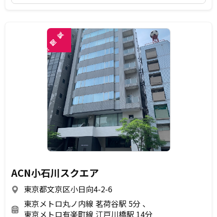
覧
閲
未
ACN小石川スクエア
東京都文京区小日向4-2-6
東京メトロ丸ノ内線 茗荷谷駅 5分
東京メトロ有楽町線 江戸川橋駅 14分