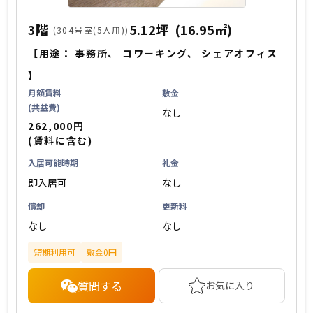
3階
5.12坪
(16.95㎡)
(304号室(5人用))
【用途：
事務所
、
コワーキング
、
シェアオフィス
】
月額賃料
敷金
(共益費)
なし
262,000円
(賃料に含む)
入居可能時期
礼金
即入居可
なし
償却
更新料
なし
なし
短期利用可
敷金0円
質問する
お気に入り