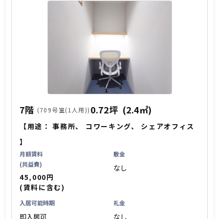
7階
0.72坪
(2.4㎡)
(709号室(1人用))
【用途：
事務所
、
コワーキング
、
シェアオフィス
】
月額賃料
敷金
(共益費)
なし
45,000円
(賃料に含む)
入居可能時期
礼金
即入居可
なし