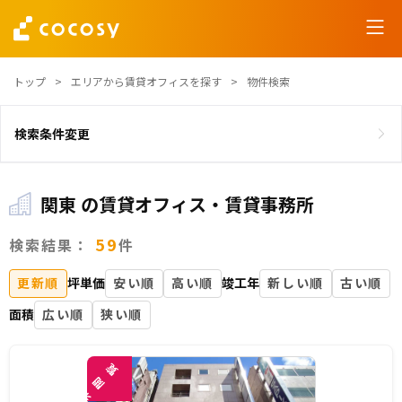
トップ
エリアから賃貸オフィスを探す
物件検索
検索条件変更
関東 の賃貸オフィス・賃貸事務所
59
検索結果：
件
更新順
坪単価
安い順
高い順
竣工年
新しい順
古い順
面積
広い順
狭い順
覧
閲
未