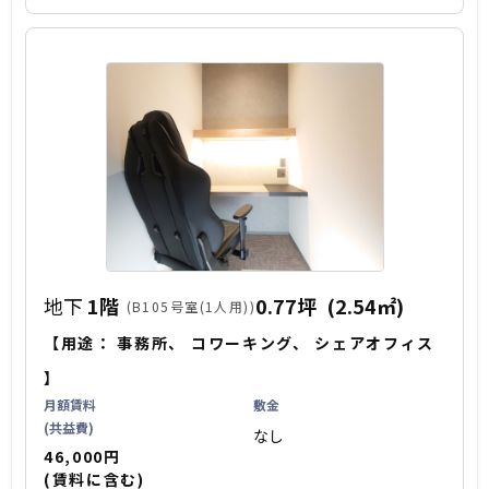
地下
1階
0.77坪
(2.54㎡)
(B105号室(1人用))
【用途：
事務所
、
コワーキング
、
シェアオフィス
】
月額賃料
敷金
(共益費)
なし
46,000円
(賃料に含む)