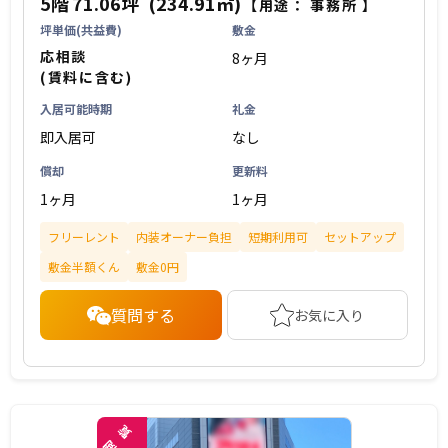
5階
71.06坪
(234.91㎡)
【用途：
事務所
】
坪単価(共益費)
敷金
応相談
8ヶ月
(賃料に含む)
入居可能時期
礼金
即入居可
なし
償却
更新料
1ヶ月
1ヶ月
フリーレント
内装オーナー負担
短期利用可
セットアップ
敷金半額くん
敷金0円
質問する
お気に入り
覧
閲