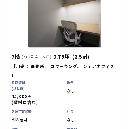
7階
0.75坪
(2.5㎡)
(710号室(1人用))
【用途：
事務所
、
コワーキング
、
シェアオフィス
】
月額賃料
敷金
(共益費)
なし
45,000円
(賃料に含む)
入居可能時期
礼金
即入居可
なし