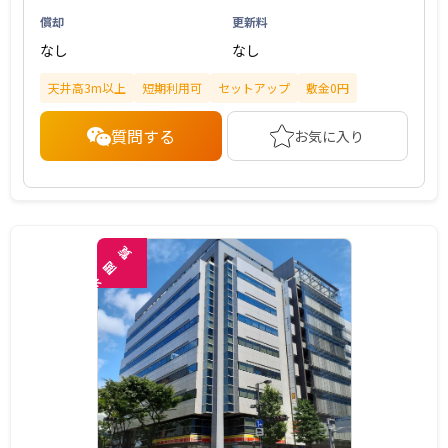
償却
更新料
なし
なし
天井高3m以上
短期利用可
セットアップ
敷金0円
質問する
お気に入り
覧
閲
未