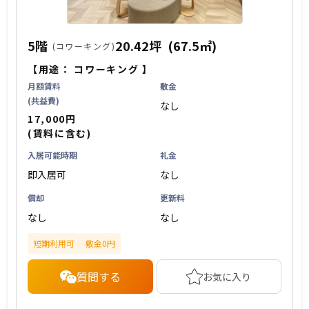
5階
20.42坪
(67.5㎡)
(コワーキング)
【用途：
コワーキング
】
月額賃料
敷金
(共益費)
なし
17,000円
(賃料に含む)
入居可能時期
礼金
即入居可
なし
償却
更新料
なし
なし
短期利用可
敷金0円
質問する
お気に入り