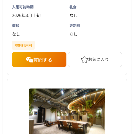
入居可能時期
礼金
2026年3月上旬
なし
償却
更新料
なし
なし
短期利用可
質問する
お気に入り