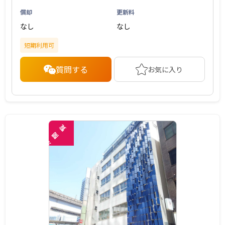
償却
更新料
なし
なし
短期利用可
質問する
お気に入り
覧
閲
未