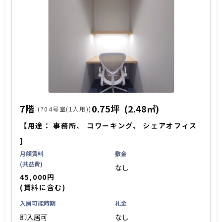
7階
0.75坪
(2.48㎡)
(704号室(1人用))
【用途：
事務所
、
コワーキング
、
シェアオフィス
】
月額賃料
敷金
(共益費)
なし
45,000円
(賃料に含む)
入居可能時期
礼金
即入居可
なし