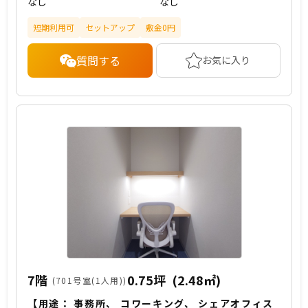
なし
なし
短期利用可
セットアップ
敷金0円
質問する
お気に入り
7階
0.75坪
(2.48㎡)
(701号室(1人用))
【用途：
事務所
、
コワーキング
、
シェアオフィス