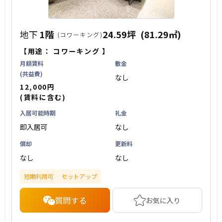
地下
1階
24.59坪
(81.29㎡)
(コワーキング)
【用途：
コワーキング
】
月額賃料
敷金
(共益費)
なし
12,000円
(賃料に含む)
入居可能時期
礼金
即入居可
なし
償却
更新料
なし
なし
短期利用可
セットアップ
質問する
お気に入り