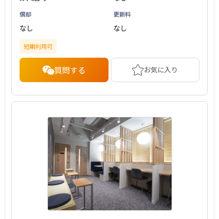
償却
更新料
なし
なし
短期利用可
質問する
お気に入り