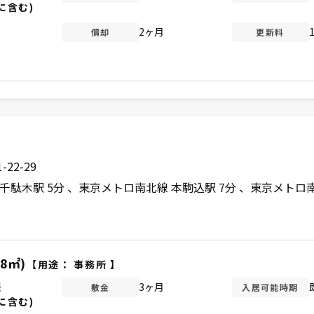
に含む)
2ヶ月
償却
更新料
22-29
千駄木駅 5分
東京メトロ南北線 本駒込駅 7分
東京メトロ南
38㎡)
【用途：
事務所
】
談
3ヶ月
敷金
入居可能時期
に含む)