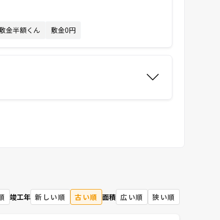
敷金半額くん
敷金0円
順
竣工年
新しい順
古い順
面積
広い順
狭い順