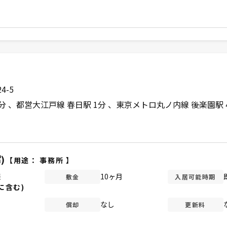
4-5
1分
都営大江戸線 春日駅 1分
東京メトロ丸ノ内線 後楽園駅 
)
【用途：
事務所
】
談
10ヶ月
敷金
入居可能時期
に含む)
なし
償却
更新料