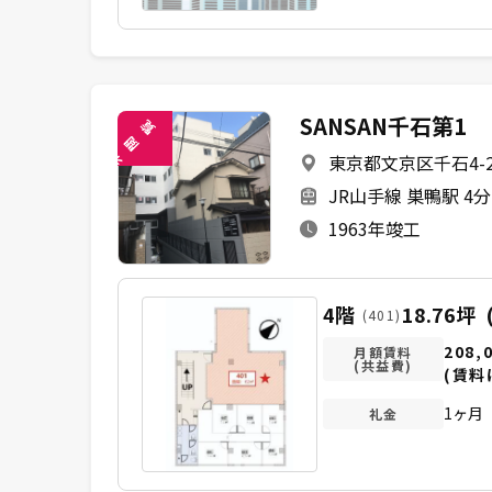
SANSAN千石第1
覧
閲
東京都文京区千石4-2
未
JR山手線 巣鴨駅 4
1963年竣工
4階
18.76坪
(401)
208,
月額賃料
(共益費)
(賃料
1ヶ月
礼金