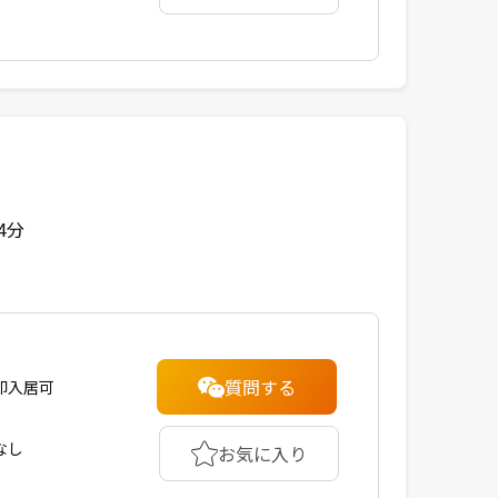
4分
質問する
即入居可
なし
お気に入り