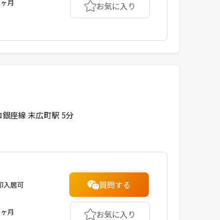
2ヶ月
お気に入り
銀座線 末広町駅 5分
質問する
即入居可
1ヶ月
お気に入り