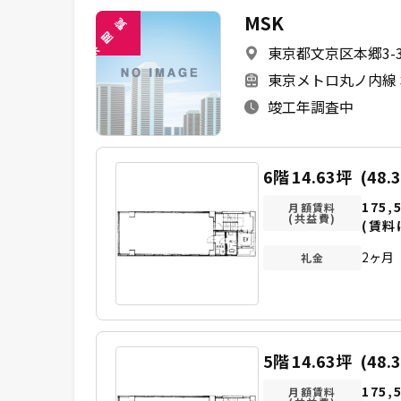
MSK
覧
閲
東京都文京区本郷3-3
未
東京メトロ丸ノ内線 
竣工年調査中
6階
14.63坪
(48.
175,
月額賃料
(共益費)
(賃料
2ヶ月
礼金
5階
14.63坪
(48.
175,
月額賃料