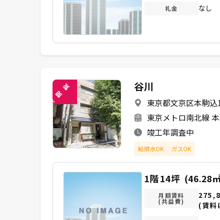
なし
礼金
谷川
覧
閲
東京都文京区本駒込1-
未
東京メトロ南北線 本
竣工年調査中
給排水OK
ガスOK
1階
14坪
(46.28㎡
275,
月額賃料
(共益費)
(賃料