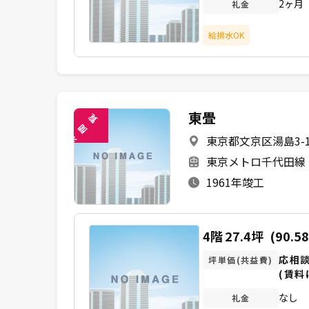
2ヶ月
礼金
給排水OK
東畳
覧
閲
東京都文京区湯島3-16
未
東京メトロ千代田線 
1961年竣工
4階
27.4坪
(90.5
応相
坪単価(共益費)
(賃料
なし
礼金