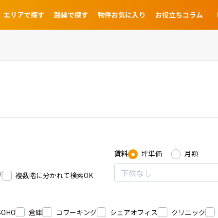
エリアで探す
路線で探す
物件お気に入り
お役立ちコラム
賃料
坪単価
月額
坪
複数階に分かれて検索OK
SOHO
倉庫
コワーキング
シェアオフィス
クリニック