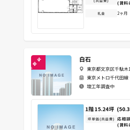
(共益費)
(賃料
2ヶ月
礼金
白石
覧
閲
東京都文京区千駄木1-
未
東京メトロ千代田線 
竣工年調査中
1階
15.24坪
(50.
応相
坪単価(共益費)
(賃料