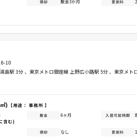
敷金3か月
償却
更新料
-10
湯島駅 3分
東京メトロ銀座線 上野広小路駅 5分
東京メトロ
8㎡)
【用途：
事務所
】
談
6ヶ月
敷金
入居可能時期
に含む)
なし
償却
更新料