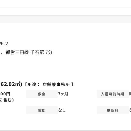
6-2
分
都営三田線 千石駅 7分
(62.02㎡)
【用途：
店舗兼事務所
】
000円
3ヶ月
敷金
入居可能時期
に含む)
なし
償却
更新料