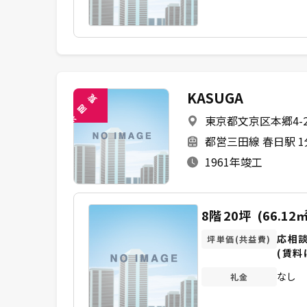
KASUGA
覧
閲
東京都文京区本郷4-2
未
都営三田線 春日駅 
1961年竣工
8階
20坪
(66.12㎡
応相
坪単価(共益費)
(賃料
なし
礼金