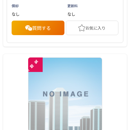
償却
更新料
なし
なし
質問する
お気に入り
覧
閲
未