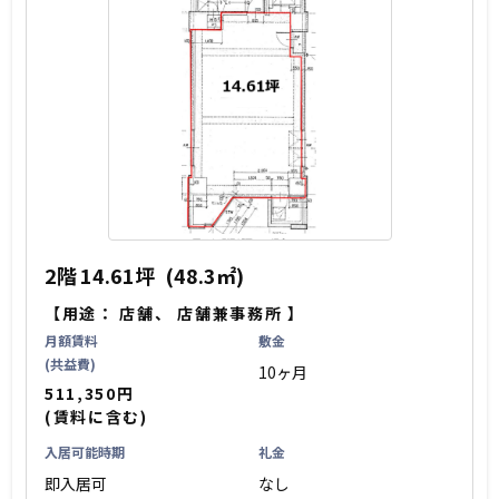
2階
14.61坪
(48.3㎡)
【用途：
店舗
、
店舗兼事務所
】
月額賃料
敷金
(共益費)
10ヶ月
511,350円
(賃料に含む)
入居可能時期
礼金
即入居可
なし