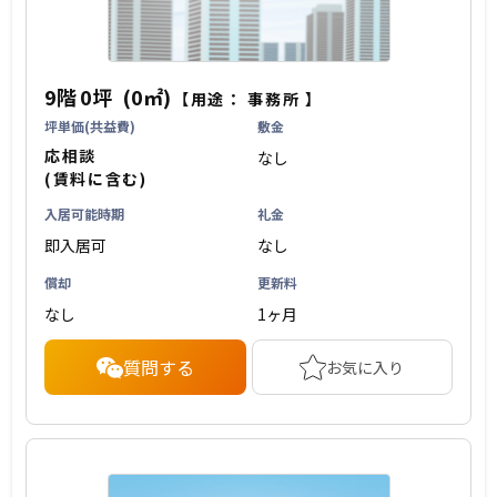
9階
0坪
(0㎡)
【用途：
事務所
】
坪単価(共益費)
敷金
応相談
なし
(賃料に含む)
入居可能時期
礼金
即入居可
なし
償却
更新料
なし
1ヶ月
質問する
お気に入り