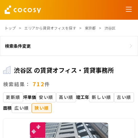
トップ
エリアから賃貸オフィスを探す
東京都
渋谷区
検索条件変更
渋谷区 の賃貸オフィス・賃貸事務所
712
検索結果：
件
更新順
坪単価
安い順
高い順
竣工年
新しい順
古い順
面積
広い順
狭い順
覧
閲
未