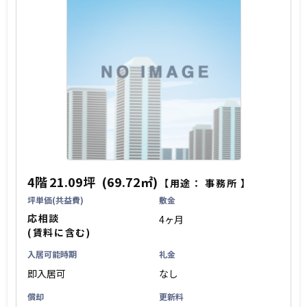
4階
21.09坪
(69.72㎡)
【用途：
事務所
】
坪単価(共益費)
敷金
応相談
4ヶ月
(賃料に含む)
入居可能時期
礼金
即入居可
なし
償却
更新料