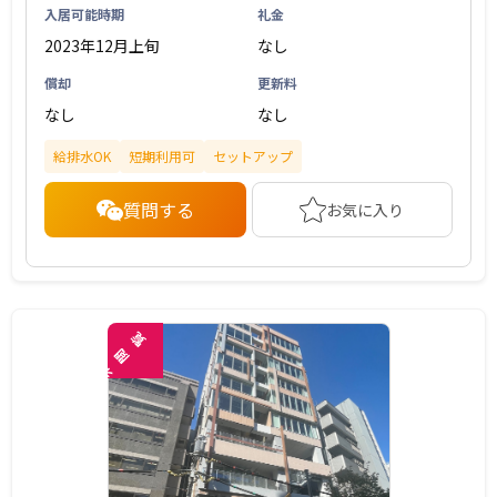
入居可能時期
礼金
2023年12月上旬
なし
償却
更新料
なし
なし
給排水OK
短期利用可
セットアップ
質問する
お気に入り
覧
閲
未