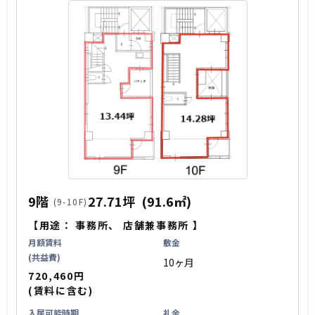
9階
27.71坪
(91.6㎡)
(9-10F)
【用途：
事務所
、
店舗兼事務所
】
月額賃料
敷金
(共益費)
10ヶ月
720,460円
(賃料に含む)
入居可能時期
礼金