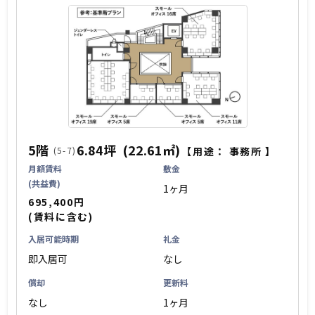
5階
6.84坪
(22.61㎡)
(5-7)
【用途：
事務所
】
月額賃料
敷金
(共益費)
1ヶ月
695,400円
(賃料に含む)
入居可能時期
礼金
即入居可
なし
償却
更新料
なし
1ヶ月