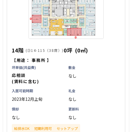
14階
0坪
(0㎡)
(③14-115（38席）)
【用途：
事務所
】
坪単価(共益費)
敷金
応相談
なし
(賃料に含む)
入居可能時期
礼金
2023年12月上旬
なし
償却
更新料
なし
なし
給排水OK
短期利用可
セットアップ