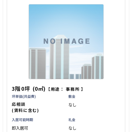
3階
0坪
(0㎡)
【用途：
事務所
】
坪単価(共益費)
敷金
応相談
なし
(賃料に含む)
入居可能時期
礼金
即入居可
なし