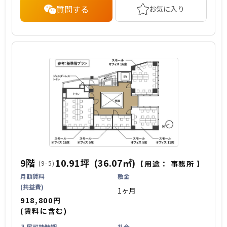
質問する
お気に入り
9階
10.91坪
(36.07㎡)
(9-5)
【用途：
事務所
】
月額賃料
敷金
(共益費)
1ヶ月
918,800円
(賃料に含む)
入居可能時期
礼金