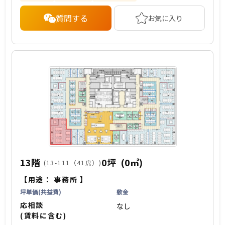
質問する
お気に入り
13階
0坪
(0㎡)
(13-111（41席）)
【用途：
事務所
】
坪単価(共益費)
敷金
応相談
なし
(賃料に含む)