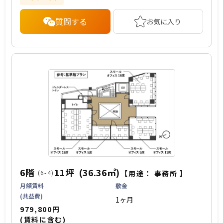
質問する
お気に入り
6階
11坪
(36.36㎡)
(6-4)
【用途：
事務所
】
月額賃料
敷金
(共益費)
1ヶ月
979,800円
(賃料に含む)