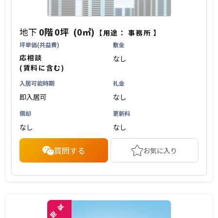
地下
0階
0坪
(0㎡)
【用途：
事務所
】
坪単価(共益費)
敷金
応相談
なし
(賃料に含む)
入居可能時期
礼金
即入居可
なし
償却
更新料
なし
なし
質問する
お気に入り
覧
閲