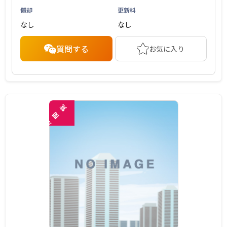
償却
更新料
なし
なし
質問する
お気に入り
覧
閲
未