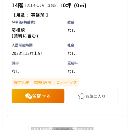
14階
0坪
(0㎡)
(②14-106（26席）)
【用途：
事務所
】
坪単価(共益費)
敷金
応相談
なし
(賃料に含む)
入居可能時期
礼金
2023年12月上旬
なし
償却
更新料
なし
なし
給排水OK
短期利用可
セットアップ
質問する
お気に入り