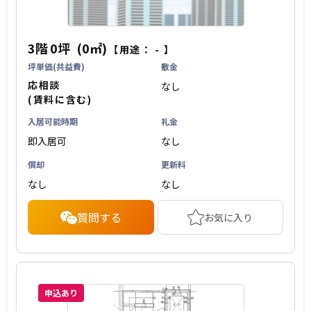
3階
0坪
(0㎡)
【用途：
-
】
坪単価(共益費)
敷金
応相談
なし
(賃料に含む)
入居可能時期
礼金
即入居可
なし
償却
更新料
なし
なし
質問する
お気に入り
申込あり