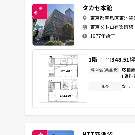
タカセ本館
覧
閲
東京都豊島区東池袋1-
未
東京メトロ有楽町線 
1977年竣工
1階
348.51
(1-2F)
応相
坪単価(共益費)
(賃料
なし
礼金
NTT新池袋
覧