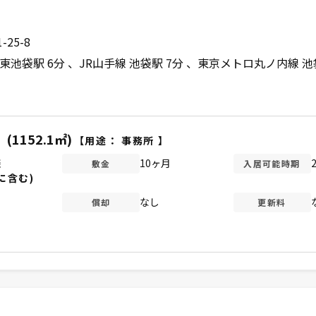
25-8
東池袋駅 6分
JR山手線 池袋駅 7分
東京メトロ丸ノ内線 池
坪
(1152.1㎡)
【用途：
事務所
】
談
10ヶ月
敷金
入居可能時期
に含む)
なし
償却
更新料