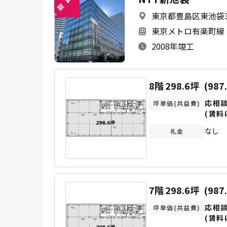
閲
東京都豊島区東池袋3-
未
東京メトロ有楽町線 
2008年竣工
8階
298.6坪
(987
応相
坪単価(共益費)
(賃料
なし
礼金
7階
298.6坪
(987
応相
坪単価(共益費)
(賃料