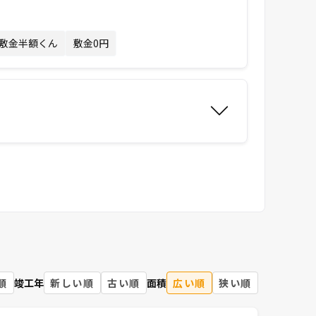
敷金半額くん
敷金0円
順
竣工年
新しい順
古い順
面積
広い順
狭い順