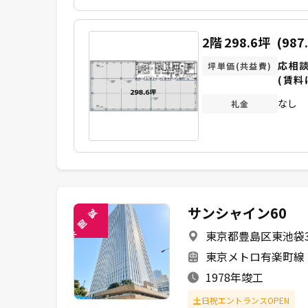
2階
298.6坪
(987
応相
坪単価(共益費)
(賃料
なし
礼金
サンシャイン60
覧
閲
東京都豊島区東池袋3-
未
東京メトロ有楽町線 
1978年竣工
土日祝エントランスOPEN