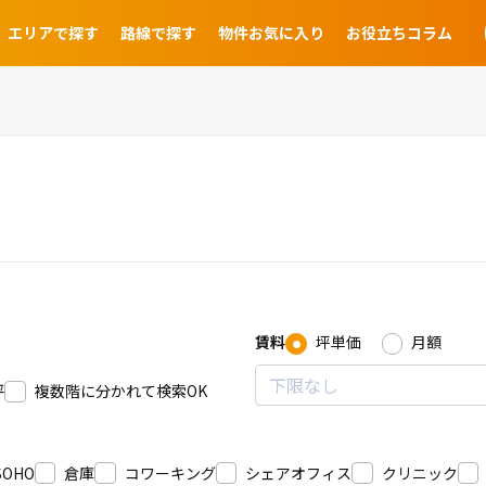
エリアで探す
路線で探す
物件お気に入り
お役立ちコラム
賃料
坪単価
月額
坪
複数階に分かれて検索OK
SOHO
倉庫
コワーキング
シェアオフィス
クリニック