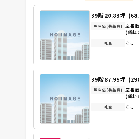
39階
20.83坪
(68
応相
坪単価(共益費)
(賃料
なし
礼金
39階
87.99坪
(29
応相
坪単価(共益費)
(賃料
なし
礼金