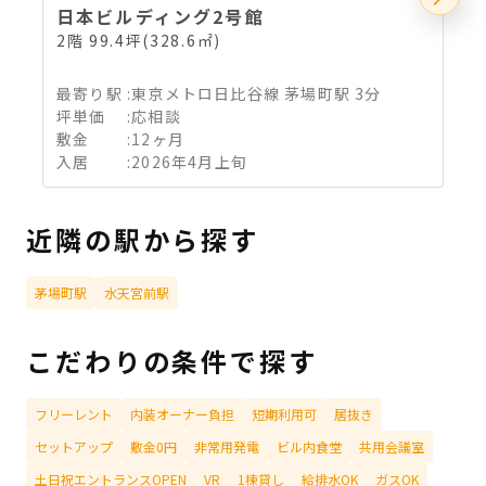
日本ビルディング2号館
2階 99.4坪(328.6㎡)
4
最寄り駅
:
東京メトロ日比谷線 茅場町駅 3分
坪単価
:
応相談
敷金
:
12ヶ月
入居
:
2026年4月上旬
近隣の駅から探す
茅場町駅
水天宮前駅
こだわりの条件で探す
フリーレント
内装オーナー負担
短期利用可
居抜き
セットアップ
敷金0円
非常用発電
ビル内食堂
共用会議室
土日祝エントランスOPEN
VR
1棟貸し
給排水OK
ガスOK