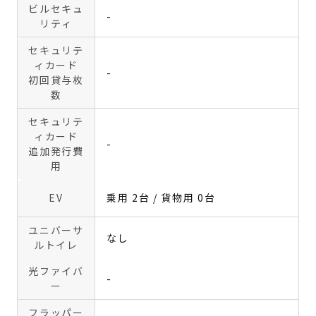
ビルセキュ
-
リティ
セキュリテ
ィカード
-
初回貸与枚
数
セキュリテ
ィカード
-
追加発行費
用
EV
乗用 2台 / 貨物用 0台
ユニバーサ
なし
ルトイレ
光ファイバ
-
ー
フラッパー