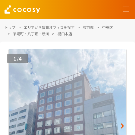
トップ
エリアから賃貸オフィスを探す
東京都
中央区
茅場町・八丁堀・新川
樋口本店
1
4
/