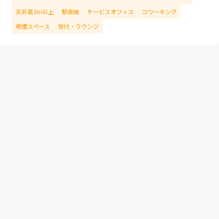
天井高3m以上
駅直結
サービスオフィス
コワーキング
喫煙スペース
受付・ラウンジ