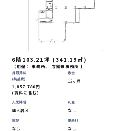
6階
103.21坪
(
341.19
㎡
)
【用途：
事務所
、
店舗兼事務所
】
月額賃料
敷金
(共益費)
12ヶ月
1,857,780円
(賃料に含む)
入居時期
礼金
即入居可
なし
償却
更新料
なし
なし