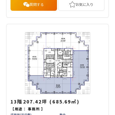
質問する
お気に入り
13階
207.42坪
(
685.69
㎡
)
【用途：
事務所
】
坪単価(共益費)
敷金