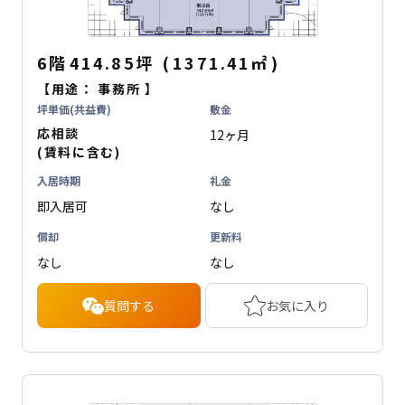
6階
414.85坪
(
1371.41
㎡
)
【用途：
事務所
】
坪単価(共益費)
敷金
応相談
12ヶ月
(賃料に含む)
入居時期
礼金
即入居可
なし
償却
更新料
なし
なし
質問する
お気に入り