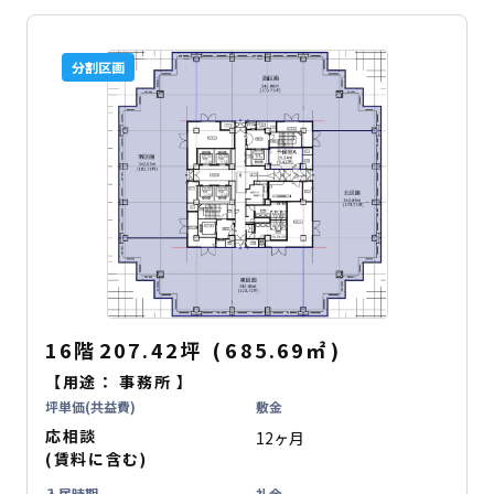
分割区画
16階
207.42坪
(
685.69
㎡
)
【用途：
事務所
】
坪単価(共益費)
敷金
応相談
12ヶ月
(賃料に含む)
入居時期
礼金