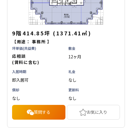
9階
414.85坪
(
1371.41
㎡
)
【用途：
事務所
】
坪単価(共益費)
敷金
応相談
12ヶ月
(賃料に含む)
入居時期
礼金
即入居可
なし
償却
更新料
なし
なし
質問する
お気に入り