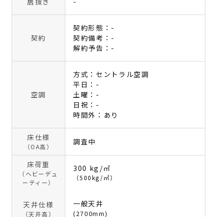
居抜き
-
契約形態：-
契約
契約備考：-
解約予告：-
方式：セントラル空調
平日：-
空調
土曜：-
日祝：-
時間外：あり
床仕様
調査中
（OA高）
床荷重
300 kg/㎡
（ヘビーデュ
（500kg/㎡）
ーティー）
一般天井
天井仕様
(2700mm)
（天井高）