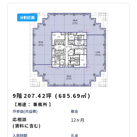
分割区画
9階
207.42坪
(
685.69
㎡
)
【用途：
事務所
】
坪単価(共益費)
敷金
応相談
12ヶ月
(賃料に含む)
入居時期
礼金