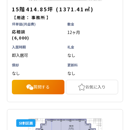
15階
414.85坪
(
1371.41
㎡
)
【用途：
事務所
】
坪単価(共益費)
敷金
応相談
12ヶ月
(6,000)
入居時期
礼金
即入居可
なし
償却
更新料
なし
なし
質問する
お気に入り
分割区画