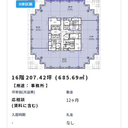
分割区画
16階
207.42坪
(
685.69
㎡
)
【用途：
事務所
】
坪単価(共益費)
敷金
応相談
12ヶ月
(賃料に含む)
入居時期
礼金
-
なし