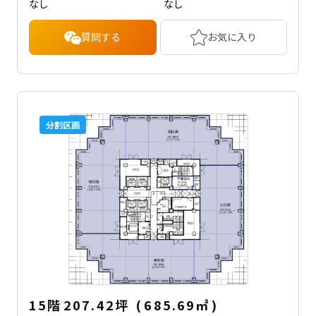
なし
なし
質問する
お気に入り
分割区画
15階
207.42坪
(
685.69
㎡
)