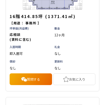
16階
414.85坪
(
1371.41
㎡
)
【用途：
事務所
】
坪単価(共益費)
敷金
応相談
12ヶ月
(賃料に含む)
入居時期
礼金
即入居可
なし
償却
更新料
なし
なし
質問する
お気に入り