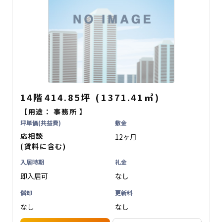
14階
414.85坪
(
1371.41
㎡
)
【用途：
事務所
】
坪単価(共益費)
敷金
応相談
12ヶ月
(賃料に含む)
入居時期
礼金
即入居可
なし
償却
更新料
なし
なし