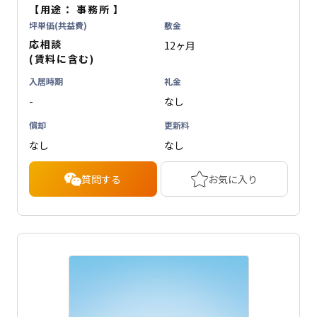
【用途：
事務所
】
坪単価(共益費)
敷金
応相談
12ヶ月
(賃料に含む)
入居時期
礼金
-
なし
償却
更新料
なし
なし
質問する
お気に入り