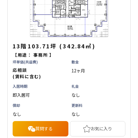
13階
103.71坪
(
342.84
㎡
)
【用途：
事務所
】
坪単価(共益費)
敷金
応相談
12ヶ月
(賃料に含む)
入居時期
礼金
即入居可
なし
償却
更新料
なし
なし
質問する
お気に入り