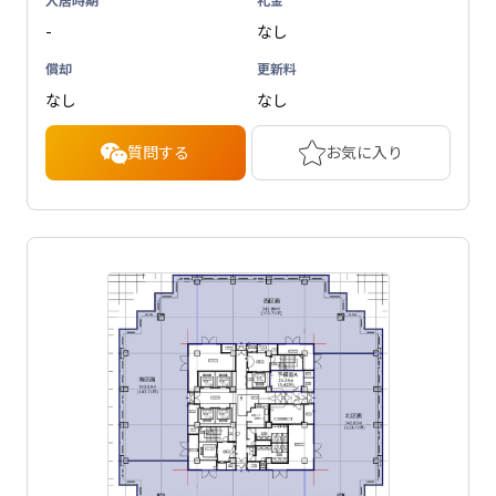
-
なし
償却
更新料
なし
なし
質問する
お気に入り