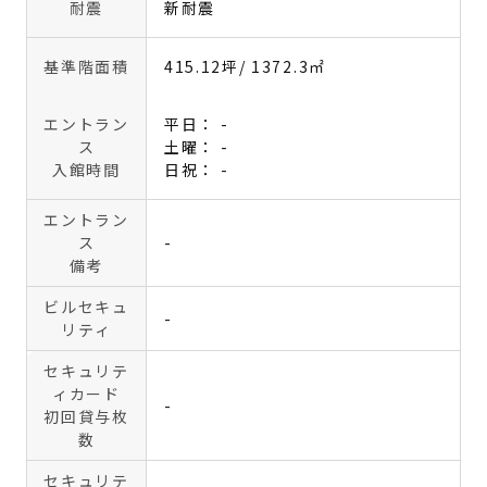
耐震
新耐震
基準階面積
415.12坪
/ 1372.3㎡
エントラン
平日： -
ス
土曜： -
入館時間
日祝： -
エントラン
ス
-
備考
ビルセキュ
-
リティ
セキュリテ
ィカード
-
初回貸与枚
数
セキュリテ