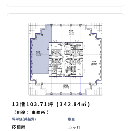
13階
103.71坪
(
342.84
㎡
)
【用途：
事務所
】
坪単価(共益費)
敷金
応相談
12ヶ月