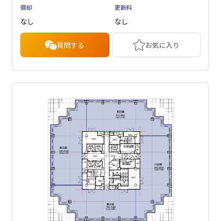
償却
更新料
なし
なし
質問する
お気に入り