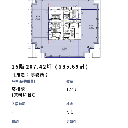
15階
207.42坪
(
685.69
㎡
)
【用途：
事務所
】
坪単価(共益費)
敷金
応相談
12ヶ月
(賃料に含む)
入居時期
礼金
-
なし
償却
更新料