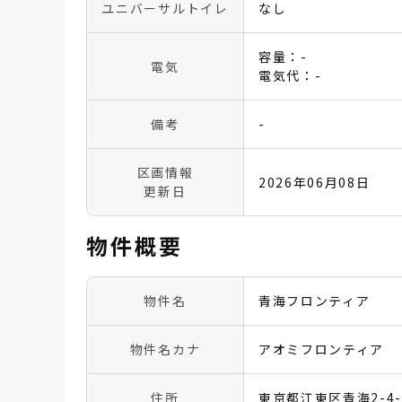
ユニバーサルトイレ
なし
容量：-
電気
電気代：-
備考
-
区画情報
2026年06月08日
更新日
物件概要
物件名
青海フロンティア
物件名カナ
アオミフロンティア
住所
東京都江東区青海2-4-