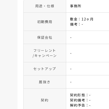
用途・仕様
事務所
敷金：12ヶ月
初期費用
備考：-
保証会社
-
フリーレント
-
/キャンペーン
セットアップ
-
居抜き
-
契約形態：-
契約
契約備考：-
解約予告：-