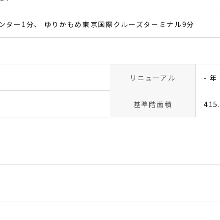
ンター1分
ゆりかもめ東京国際クルーズターミナル9分
リニューアル
- 年
基準階面積
415