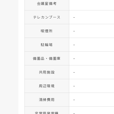
会議室備考
テレカンブース
-
喫煙所
-
駐輪場
-
備蓄品・備蓄庫
-
共用施設
-
周辺環境
-
清掃費用
-
非常用発電機
-