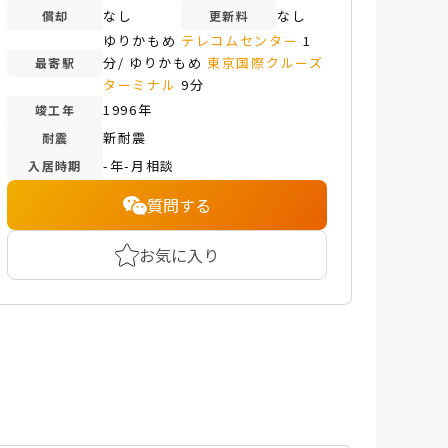
なし
なし
償却
更新料
ゆりかもめ
テレコムセンター
1
分/ ゆりかもめ
東京国際クルーズ
最寄駅
ターミナル
9分
1996年
竣工年
新耐震
耐震
-年-月相談
入居時期
質問する
お気に入り