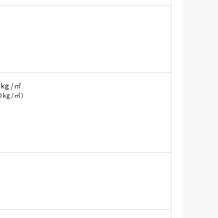
 kg/㎡
0kg/㎡）