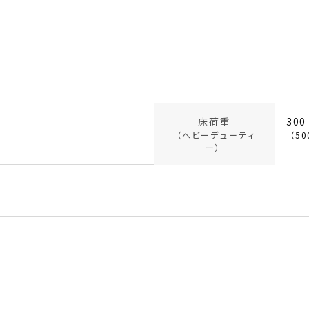
床荷重
300
（ヘビーデューティ
（50
ー）