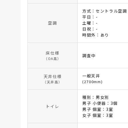
方式：セントラル空調
平日：-
空調
土曜：-
日祝：-
時間外：あり
床仕様
調査中
（OA高）
一般天井
天井仕様
(2700mm)
（天井高）
種別：男女別
男子 小便器：3個
トイレ
男子 個室：3室
女子 個室：3室