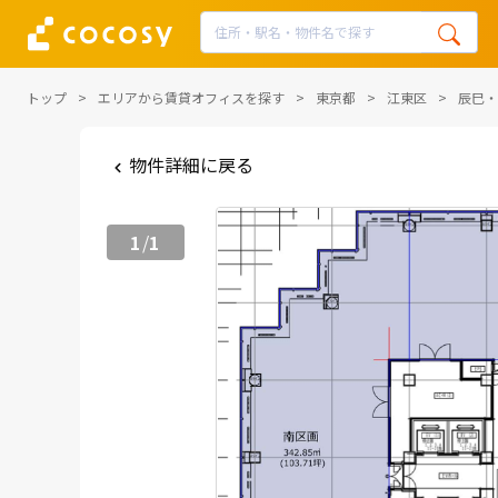
トップ
エリアから賃貸オフィスを探す
東京都
江東区
辰巳・
物件詳細に戻る
1
1
/