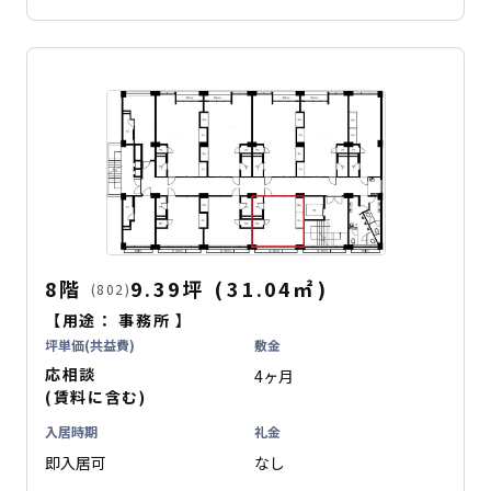
8階
9.39坪
(
31.04
㎡
)
(802)
【用途：
事務所
】
坪単価(共益費)
敷金
応相談
4ヶ月
(賃料に含む)
入居時期
礼金
即入居可
なし