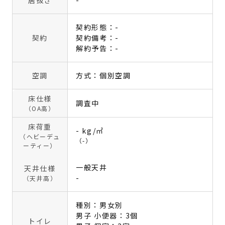
居抜き
-
契約形態：-
契約
契約備考：-
解約予告：-
空調
方式：個別空調
床仕様
調査中
（OA高）
床荷重
- kg/㎡
（ヘビーデュ
（-）
ーティー）
一般天井
天井仕様
-
（天井高）
種別：男女別
男子 小便器：3個
トイレ