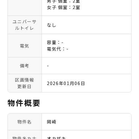
男子 個室：2室
女子 個室：2室
ユニバーサ
なし
ルトイレ
容量：-
電気
電気代：-
備考
-
区画情報
2026年01月06日
更新日
物件概要
物件名
岡崎
物件名カナ
オカザキ