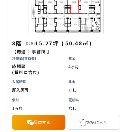
8階
15.27坪
(
50.48
㎡
)
(809)
【用途：
事務所
】
坪単価(共益費)
敷金
応相談
4ヶ月
(賃料に含む)
入居時期
礼金
即入居可
なし
償却
更新料
1ヵ月
なし
質問する
お気に入り