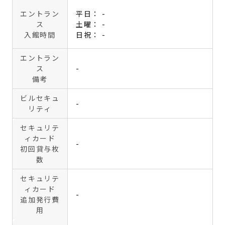
エントラン
平日： -
ス
土曜： -
入館時間
日祝： -
エントラン
ス
-
備考
ビルセキュ
-
リティ
セキュリテ
ィカード
-
初回貸与枚
数
セキュリテ
ィカード
-
追加発行費
用