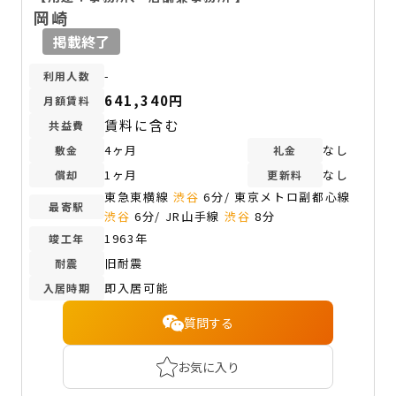
岡崎
掲載終了
-
利用人数
641,340円
月額賃料
賃料に含む
共益費
4ヶ月
なし
敷金
礼金
1ヶ月
なし
償却
更新料
東急東横線
渋谷
6分/ 東京メトロ副都心線
最寄駅
渋谷
6分/ JR山手線
渋谷
8分
1963年
竣工年
旧耐震
耐震
即入居可能
入居時期
質問する
お気に入り