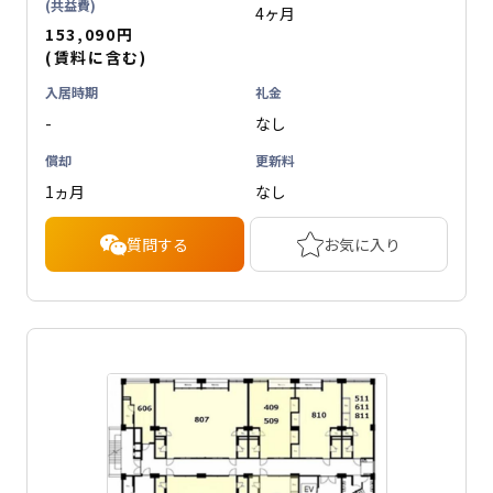
(共益費)
4ヶ月
153,090円
(賃料に含む)
入居時期
礼金
-
なし
償却
更新料
1ヵ月
なし
質問する
お気に入り