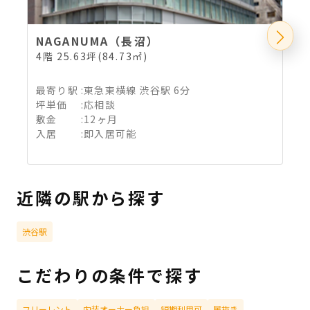
NAGANUMA（長沼）
4階 25.63坪(84.73㎡)
5
最寄り駅
:
東急東横線 渋谷駅 6分
坪単価
:
応相談
敷金
:
12ヶ月
入居
:
即入居可能
近隣の駅から探す
渋谷駅
こだわりの条件で探す
フリーレント
内装オーナー負担
短期利用可
居抜き