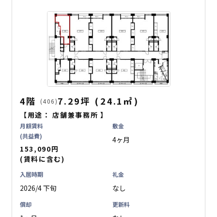
4階
7.29坪
(
24.1
㎡
)
(406)
【用途：
店舗兼事務所
】
月額賃料
敷金
(共益費)
4ヶ月
153,090円
(賃料に含む)
入居時期
礼金
2026/4 下旬
なし
償却
更新料