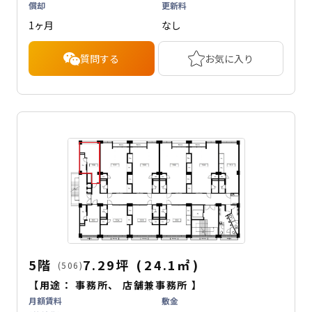
償却
更新料
1ヶ月
なし
質問する
お気に入り
5階
7.29坪
(
24.1
㎡
)
(506)
【用途：
事務所
、
店舗兼事務所
】
月額賃料
敷金