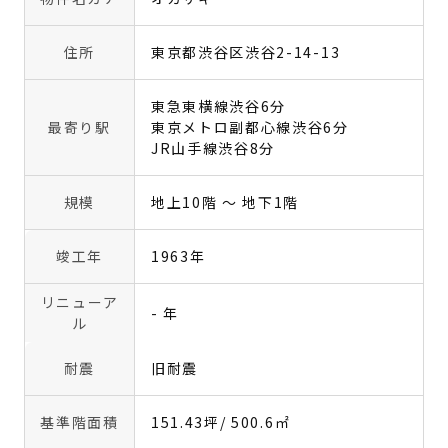
住所
東京都渋谷区渋谷2-14-13
東急東横線渋谷6分
最寄り駅
東京メトロ副都心線渋谷6分
JR山手線渋谷8分
規模
地上10階 〜 地下1階
竣工年
1963年
リニューア
- 年
ル
耐震
旧耐震
基準階面積
151.43坪
/ 500.6㎡