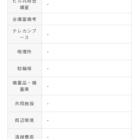
ビル共用会
-
議室
会議室備考
テレカンブ
-
ース
喫煙所
-
駐輪場
-
備蓄品・備
-
蓄庫
共用施設
-
周辺環境
-
清掃費用
-