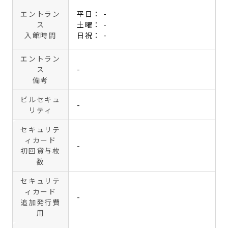
エントラン
平日： -
ス
土曜： -
入館時間
日祝： -
エントラン
ス
-
備考
ビルセキュ
-
リティ
セキュリテ
ィカード
-
初回貸与枚
数
セキュリテ
ィカード
-
追加発行費
用