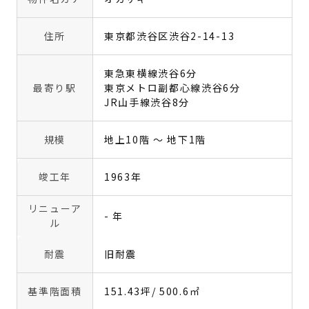
住所
東京都渋谷区渋谷2-14-13
東急東横線渋谷6分
最寄り駅
東京メトロ副都心線渋谷6分
JR山手線渋谷8分
規模
地上10階 〜 地下1階
竣工年
1963年
リニューア
- 年
ル
耐震
旧耐震
基準階面積
151.43坪
/ 500.6㎡