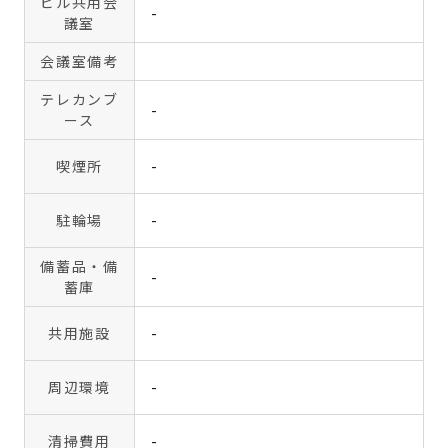
ビル共用会
-
議室
会議室備考
テレカンブ
-
ース
喫煙所
-
駐輪場
-
備蓄品・備
-
蓄庫
共用施設
-
周辺環境
-
清掃費用
-