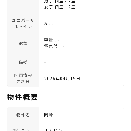
男子 個室：2室
女子 個室：2室
ユニバーサ
なし
ルトイレ
容量：-
電気
電気代：-
備考
-
区画情報
2026年04月15日
更新日
物件概要
物件名
岡崎
物件名カナ
オカザキ