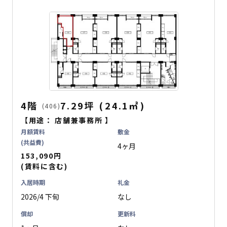
4階
7.29坪
(
24.1
㎡
)
(406)
【用途：
店舗兼事務所
】
月額賃料
敷金
(共益費)
4ヶ月
153,090円
(賃料に含む)
入居時期
礼金
2026/4 下旬
なし
償却
更新料