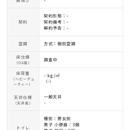
居抜き
-
契約形態：-
契約
契約備考：-
解約予告：-
空調
方式：個別空調
床仕様
調査中
（OA高）
床荷重
- kg/㎡
（ヘビーデュ
（-）
ーティー）
一般天井
天井仕様
-
（天井高）
種別：男女別
男子 小便器：3個
トイレ