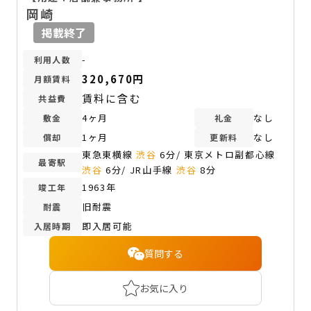
岡崎
掲載終了
-
利用人数
320,670円
月額賃料
賃料に含む
共益費
4ヶ月
なし
敷金
礼金
1ヶ月
なし
償却
更新料
東急東横線
渋谷
6分/ 東京メトロ副都心線
最寄駅
渋谷
6分/ JR山手線
渋谷
8分
1963年
竣工年
旧耐震
耐震
即入居可能
入居時期
質問する
お気に入り