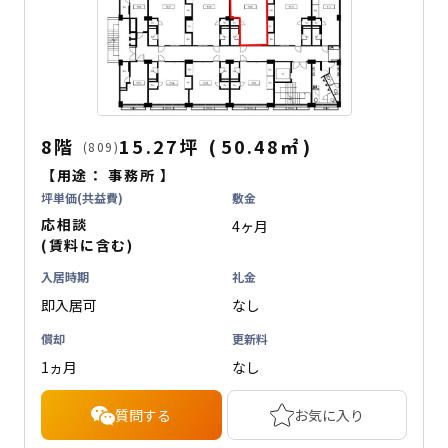
8階
15.27坪
(
50.48
㎡
)
(809)
【用途：
事務所
】
坪単価(共益費)
敷金
応相談
4ヶ月
(賃料に含む)
入居時期
礼金
即入居可
なし
償却
更新料
1ヵ月
なし
質問する
お気に入り