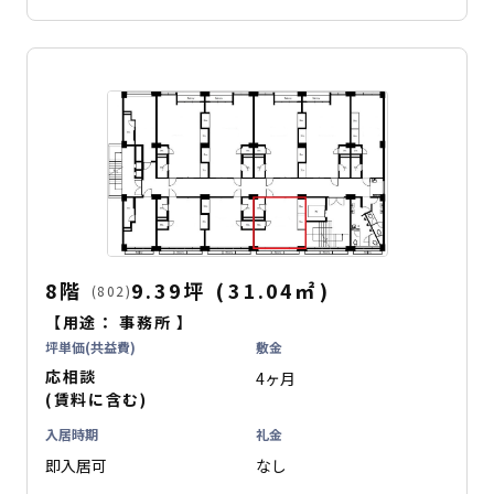
8階
9.39坪
(
31.04
㎡
)
(802)
【用途：
事務所
】
坪単価(共益費)
敷金
応相談
4ヶ月
(賃料に含む)
入居時期
礼金
即入居可
なし