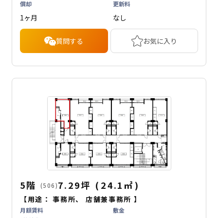
償却
更新料
1ヶ月
なし
質問する
お気に入り
5階
7.29坪
(
24.1
㎡
)
(506)
【用途：
事務所
、
店舗兼事務所
】
月額賃料
敷金