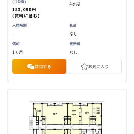
(共益費)
4ヶ月
153,090円
(賃料に含む)
入居時期
礼金
-
なし
償却
更新料
1ヵ月
なし
質問する
お気に入り