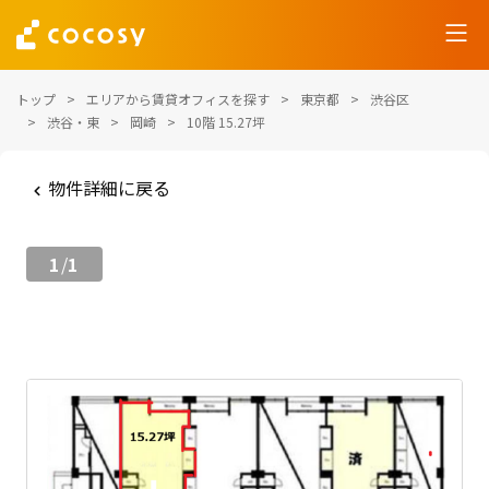
トップ
エリアから賃貸オフィスを探す
東京都
渋谷区
渋谷・東
岡崎
10階 15.27坪
物件詳細に戻る
1
1
/