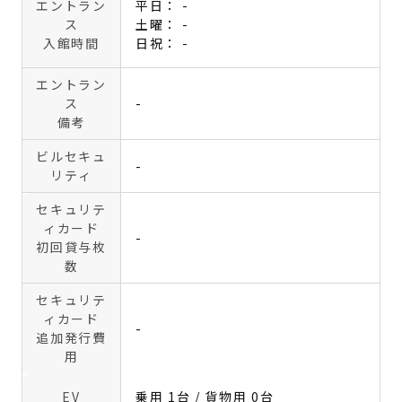
エントラン
平日： -
ス
土曜： -
入館時間
日祝： -
エントラン
ス
-
備考
ビルセキュ
-
リティ
セキュリテ
ィカード
-
初回貸与枚
数
セキュリテ
ィカード
-
追加発行費
用
EV
乗用 1台 / 貨物用 0台