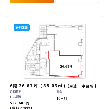
分割区画
6階
26.63坪
(
88.03
㎡
)
【用途：
事務所
】
月額賃料
敷金
(共益費)
10ヶ月
532,600円
(賃料に含む)