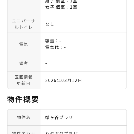
男子 個室：1室
女子 個室：1室
ユニバーサ
なし
ルトイレ
容量：-
電気
電気代：-
備考
-
区画情報
2026年03月12日
更新日
物件概要
物件名
幡ヶ谷プラザ
物件名カナ
ハタガヤプラザ