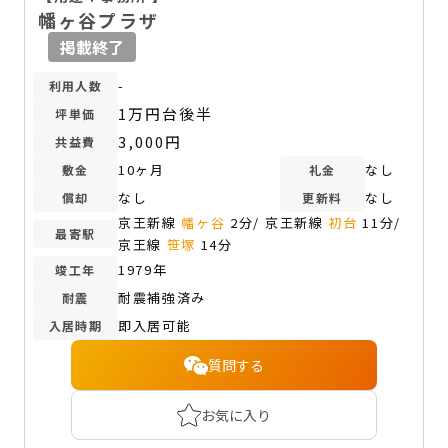
幡ヶ谷プラザ
掲載終了
-
利用人数
1万円台後半
坪単価
3,000円
共益費
10ヶ月
なし
敷金
礼金
なし
なし
償却
更新料
京王新線
幡ヶ谷
2分/ 京王新線
初台
11分/
最寄駅
京王線
笹塚
14分
1979年
竣工年
耐震補強済み
耐震
即入居可能
入居時期
質問する
お気に入り