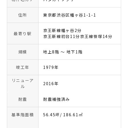
住所
東京都渋谷区幡ヶ谷1-1-1
京王新線幡ヶ谷2分
最寄り駅
京王新線初台11分
京王線笹塚14分
規模
地上8階 〜 地下1階
竣工年
1979年
リニューア
2016年
ル
耐震
耐震補強済み
基準階面積
56.45坪
/ 186.61㎡