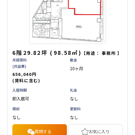
6階
29.82坪
(
98.58
㎡
)
【用途：
事務所
】
月額賃料
敷金
(共益費)
10ヶ月
656,040円
(賃料に含む)
入居時期
礼金
即入居可
なし
償却
更新料
なし
なし
質問する
お気に入り