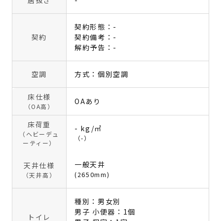
居抜き
-
契約形態：-
契約
契約備考：-
解約予告：-
空調
方式：個別空調
床仕様
OAあり
（OA高）
床荷重
- kg/㎡
（ヘビーデュ
（-）
ーティー）
一般天井
天井仕様
(2650mm)
（天井高）
種別：男女別
男子 小便器：1個
トイレ