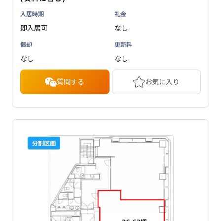
入居時期
礼金
即入居可
なし
償却
更新料
なし
なし
質問する
お気に入り
分割区画