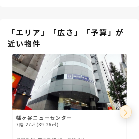
「エリア」「広さ」「予算」が
近い物件
幡ヶ谷ニューセンター
7階 27坪(89.26㎡)
1