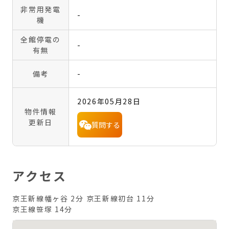
非常用発電
-
機
全館停電の
-
有無
備考
-
2026年05月28日
物件情報
更新日
質問する
アクセス
京王新線幡ヶ谷 2分
京王新線初台 11分
京王線笹塚 14分