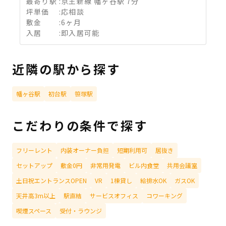
最寄り駅
:
京王新線 幡ヶ谷駅 7分
坪単価
:
応相談
敷金
:
6ヶ月
入居
:
即入居可能
近隣の駅から探す
幡ヶ谷駅
初台駅
笹塚駅
こだわりの条件で探す
フリーレント
内装オーナー負担
短期利用可
居抜き
セットアップ
敷金0円
非常用発電
ビル内食堂
共用会議室
土日祝エントランスOPEN
VR
1棟貸し
給排水OK
ガスOK
天井高3m以上
駅直結
サービスオフィス
コワーキング
喫煙スペース
受付・ラウンジ