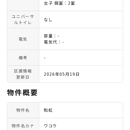
女子 個室：2室
ユニバーサ
なし
ルトイレ
容量：-
電気
電気代：-
備考
-
区画情報
2026年05月19日
更新日
物件概要
物件名
和紅
物件名カナ
ワコウ