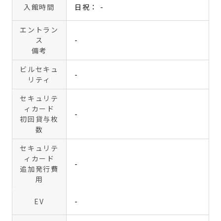
入館時間
日祝： -
エントラン
ス
-
備考
ビルセキュ
-
リティ
セキュリテ
ィカード
-
初回貸与枚
数
セキュリテ
ィカード
-
追加発行費
用
EV
-