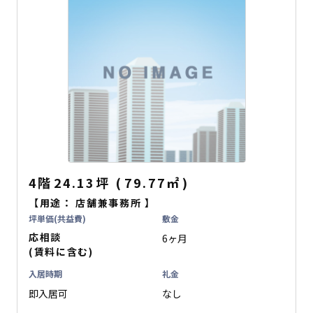
4階
24.13坪
(
79.77
㎡
)
【用途：
店舗兼事務所
】
坪単価(共益費)
敷金
応相談
6ヶ月
(賃料に含む)
入居時期
礼金
即入居可
なし