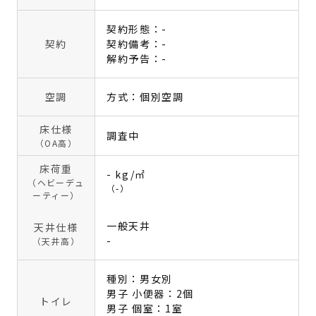
契約形態：-
契約
契約備考：-
解約予告：-
空調
方式：個別空調
床仕様
調査中
（OA高）
床荷重
- kg/㎡
（ヘビーデュ
（-）
ーティー）
一般天井
天井仕様
-
（天井高）
種別：男女別
男子 小便器：2個
トイレ
男子 個室：1室