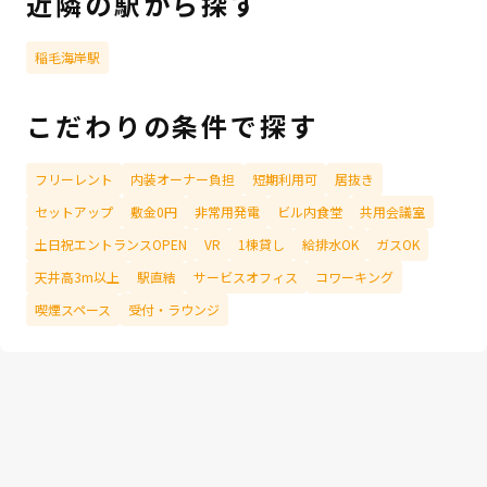
近隣の駅から探す
稲毛海岸駅
こだわりの条件で探す
フリーレント
内装オーナー負担
短期利用可
居抜き
セットアップ
敷金0円
非常用発電
ビル内食堂
共用会議室
土日祝エントランスOPEN
VR
1棟貸し
給排水OK
ガスOK
天井高3m以上
駅直結
サービスオフィス
コワーキング
喫煙スペース
受付・ラウンジ