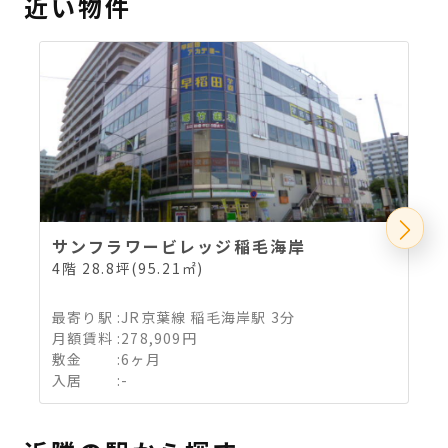
近い物件
サンフラワービレッジ稲毛海岸
4階 28.8坪(95.21㎡)
4
最寄り駅
:
JR京葉線 稲毛海岸駅 3分
月額賃料
:
278,909円
敷金
:
6ヶ月
入居
:
-