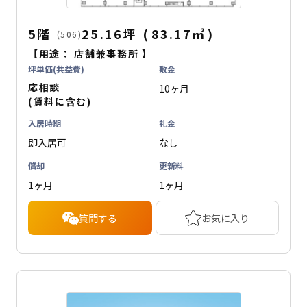
5階
25.16坪
(
83.17
㎡
)
(506)
【用途：
店舗兼事務所
】
坪単価(共益費)
敷金
応相談
10ヶ月
(賃料に含む)
入居時期
礼金
即入居可
なし
償却
更新料
1ヶ月
1ヶ月
質問する
お気に入り