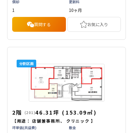
償却
更新料
1
10ヶ月
質問する
お気に入り
分割区画
2階
46.31坪
(
153.09
㎡
)
(201)
【用途：
店舗兼事務所
、
クリニック
】
坪単価(共益費)
敷金