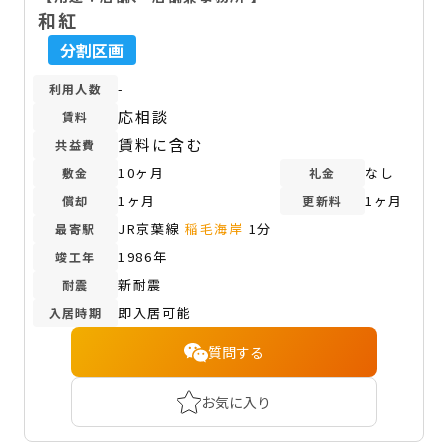
和紅
分割区画
-
利用人数
応相談
賃料
賃料に含む
共益費
10ヶ月
なし
敷金
礼金
1ヶ月
1ヶ月
償却
更新料
JR京葉線
稲毛海岸
1分
最寄駅
1986年
竣工年
新耐震
耐震
即入居可能
入居時期
質問する
お気に入り