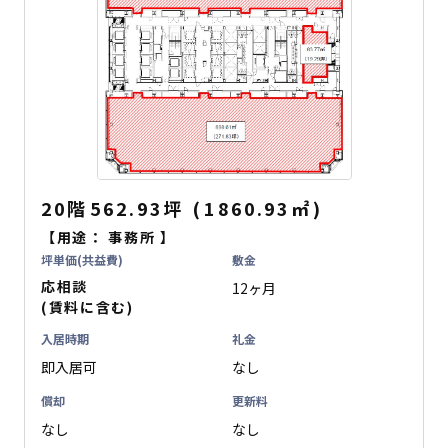
20階
562.93坪
(
1860.93
㎡
)
【用途：
事務所
】
坪単価(共益費)
敷金
応相談
12ヶ月
(賃料に含む)
入居時期
礼金
即入居可
なし
償却
更新料
なし
なし