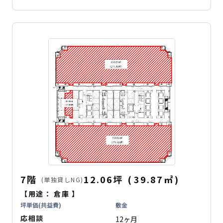
7階
12.06坪
(
39.87
㎡
)
(単独貸しNG)
【用途：
倉庫
】
坪単価(共益費)
敷金
応相談
12ヶ月