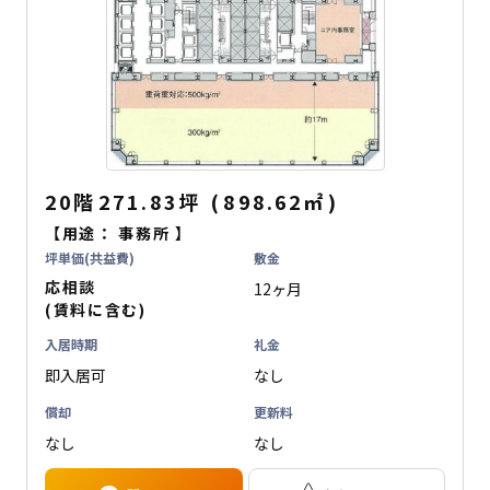
20階
271.83坪
(
898.62
㎡
)
【用途：
事務所
】
坪単価(共益費)
敷金
応相談
12ヶ月
(賃料に含む)
入居時期
礼金
即入居可
なし
償却
更新料
なし
なし