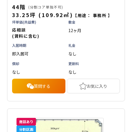
44階
(分割コア単独不可)
33.25坪
(
109.92
㎡
)
【用途：
事務所
】
坪単価(共益費)
敷金
応相談
12ヶ月
(賃料に含む)
入居時期
礼金
即入居可
なし
償却
更新料
なし
なし
質問する
お気に入り
商談あり
分割区画