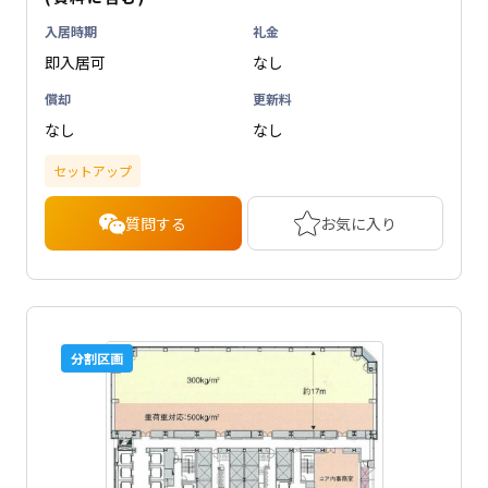
入居時期
礼金
即入居可
なし
償却
更新料
なし
なし
セットアップ
質問する
お気に入り
分割区画