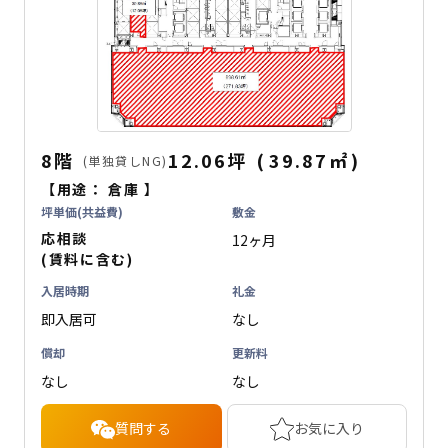
8階
12.06坪
(
39.87
㎡
)
(単独貸しNG)
【用途：
倉庫
】
坪単価(共益費)
敷金
応相談
12ヶ月
(賃料に含む)
入居時期
礼金
即入居可
なし
償却
更新料
なし
なし
質問する
お気に入り