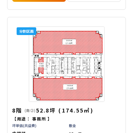
分割区画
8階
52.8坪
(
174.55
㎡
)
(南②)
【用途：
事務所
】
坪単価(共益費)
敷金