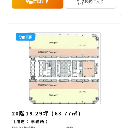
質問する
お気に入り
分割区画
20階
19.29坪
(
63.77
㎡
)
【用途：
事務所
】
坪単価(共益費)
敷金