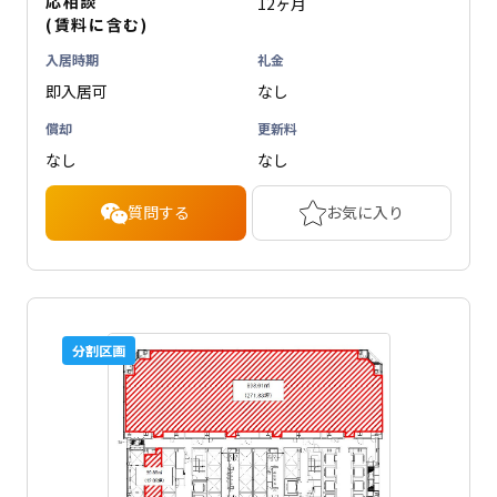
応相談
12ヶ月
(賃料に含む)
入居時期
礼金
即入居可
なし
償却
更新料
なし
なし
質問する
お気に入り
分割区画