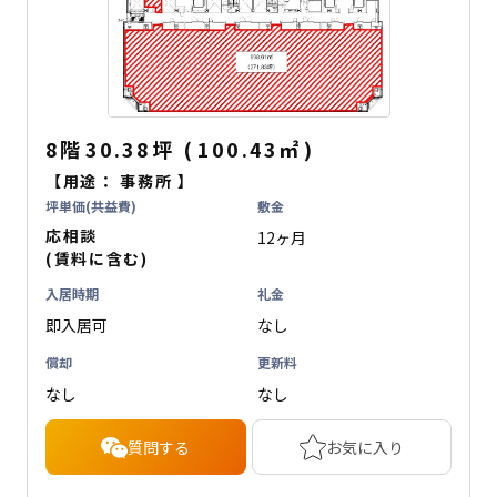
8階
30.38坪
(
100.43
㎡
)
【用途：
事務所
】
坪単価(共益費)
敷金
応相談
12ヶ月
(賃料に含む)
入居時期
礼金
即入居可
なし
償却
更新料
なし
なし
質問する
お気に入り