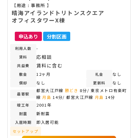
【用途 :
事務所
】
晴海アイランドトリトンスクエア
オフィスタワーX棟
申込あり
分割区画
-
利用人数
応相談
賃料
賃料に含む
共益費
12ヶ月
なし
敷金
礼金
なし
なし
償却
更新料
都営大江戸線
勝どき
8分/ 東京メトロ有楽町
最寄駅
線
月島
14分/ 都営大江戸線
月島
14分
2001年
竣工年
新耐震
耐震
即入居可能
入居時期
セットアップ