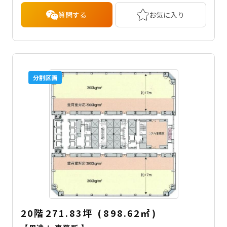
質問する
お気に入り
分割区画
20階
271.83坪
(
898.62
㎡
)