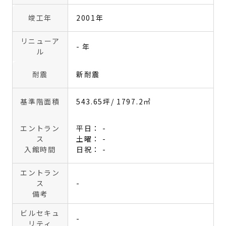
竣工年
2001年
リニューア
- 年
ル
耐震
新耐震
基準階面積
543.65坪
/ 1797.2㎡
エントラン
平日： -
ス
土曜： -
入館時間
日祝： -
エントラン
ス
-
備考
ビルセキュ
-
リティ