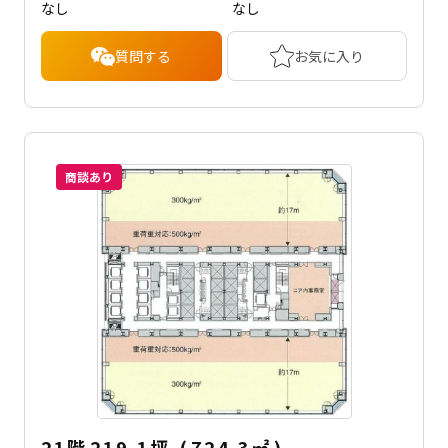
なし
なし
質問する
お気に入り
商談あり
21階
219.1坪
(
724.3
㎡
)