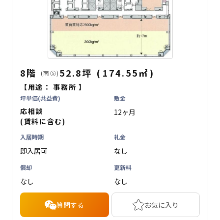
8階
52.8坪
(
174.55
㎡
)
(南⑤)
【用途：
事務所
】
坪単価(共益費)
敷金
応相談
12ヶ月
(賃料に含む)
入居時期
礼金
即入居可
なし
償却
更新料
なし
なし
質問する
お気に入り