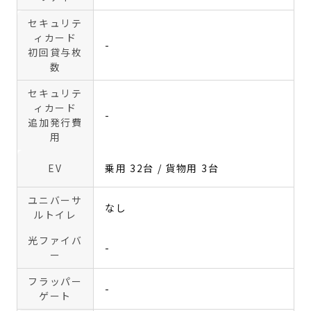
セキュリテ
ィカード
-
初回貸与枚
数
セキュリテ
ィカード
-
追加発行費
用
EV
乗用 32台 / 貨物用 3台
ユニバーサ
なし
ルトイレ
光ファイバ
-
ー
フラッパー
-
ゲート