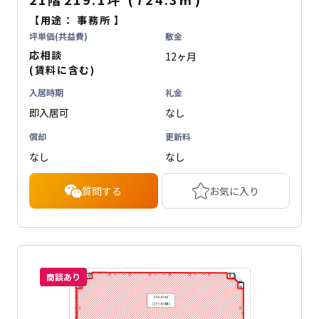
【用途：
事務所
】
坪単価(共益費)
敷金
応相談
12ヶ月
(賃料に含む)
入居時期
礼金
即入居可
なし
償却
更新料
なし
なし
質問する
お気に入り
商談あり