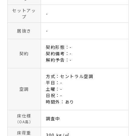
セットアッ
-
プ
居抜き
-
契約形態：-
契約
契約備考：-
解約予告：-
方式：セントラル空調
平日：-
空調
土曜：-
日祝：-
時間外：あり
床仕様
調査中
（OA高）
床荷重
300 kg/㎡