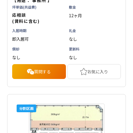
【用途：
事務所
】
坪単価(共益費)
敷金
応相談
12ヶ月
(賃料に含む)
入居時期
礼金
即入居可
なし
償却
更新料
なし
なし
質問する
お気に入り
分割区画