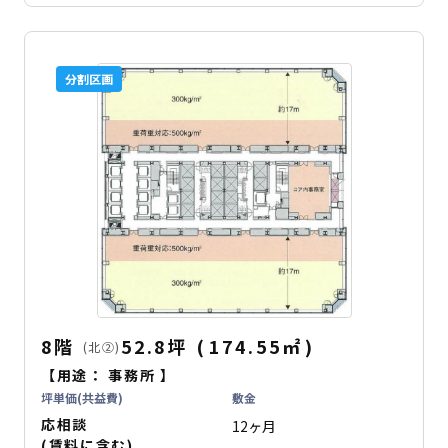
分割区画
8階
52.8坪
(
174.55
㎡
)
(北②)
【用途：
事務所
】
坪単価(共益費)
敷金
応相談
12ヶ月
(賃料に含む)