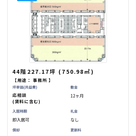
44階
227.17坪
(
750.98
㎡
)
【用途：
事務所
】
坪単価(共益費)
敷金
応相談
12ヶ月
(賃料に含む)
入居時期
礼金
即入居可
なし
償却
更新料