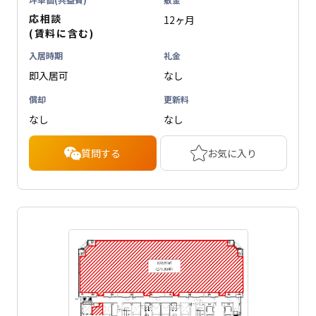
応相談
12ヶ月
(賃料に含む)
入居時期
礼金
即入居可
なし
償却
更新料
なし
なし
質問する
お気に入り