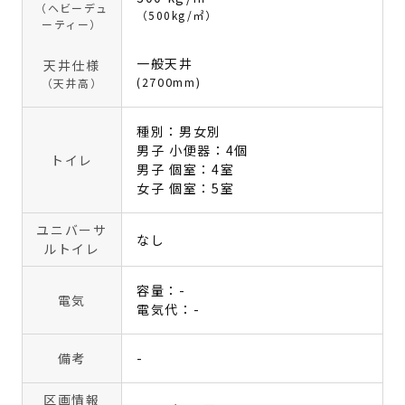
（ヘビーデュ
（500kg/㎡）
ーティー）
一般天井
天井仕様
(2700mm)
（天井高）
種別：男女別
男子 小便器：4個
トイレ
男子 個室：4室
女子 個室：5室
ユニバーサ
なし
ルトイレ
容量：-
電気
電気代：-
備考
-
区画情報