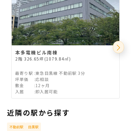
本多電機ビル南棟
2階 326.65坪(1079.84㎡)
地
最寄り駅
:
東急目黒線 不動前駅 3分
坪単価
:
応相談
敷金
:
12ヶ月
入居
:
即入居可能
近隣の駅から探す
不動前駅
目黒駅