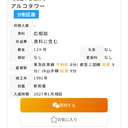
アルコタワー
分割区画
-
利用人数
応相談
賃料
賃料に含む
共益費
12ヶ月
なし
敷金
礼金
なし
なし
償却
更新料
東急目黒線
不動前
8分/ 都営三田線
目黒
9
最寄駅
分/ JR山手線
目黒
9分
1991年
竣工年
新耐震
耐震
2027年1月相談
入居時期
質問する
お気に入り