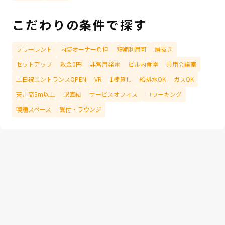
こだわりの条件で探す
フリーレント
内装オーナー負担
短期利用可
居抜き
セットアップ
敷金0円
非常用発電
ビル内食堂
共用会議室
土日祝エントランスOPEN
VR
1棟貸し
給排水OK
ガスOK
天井高3m以上
駅直結
サービスオフィス
コワーキング
喫煙スペース
受付・ラウンジ