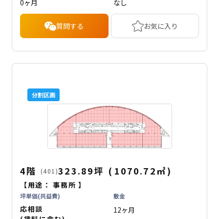
0ヶ月
なし
質問する
お気に入り
分割区画
4階
323.89坪
(
1070.72
㎡
)
(401)
【用途：
事務所
】
坪単価(共益費)
敷金
応相談
12ヶ月