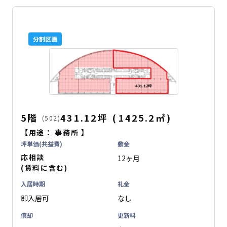
分割区画
5階
431.12坪
(
1425.2
㎡
)
(502)
【用途：
事務所
】
坪単価(共益費)
敷金
応相談
12ヶ月
(賃料に含む)
入居時期
礼金
即入居可
なし
償却
更新料