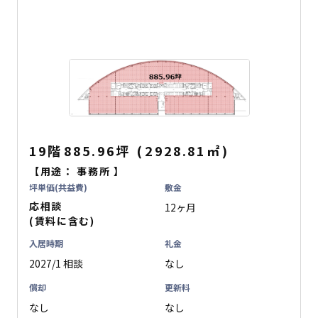
19階
885.96坪
(
2928.81
㎡
)
【用途：
事務所
】
坪単価(共益費)
敷金
応相談
12ヶ月
(賃料に含む)
入居時期
礼金
2027/1 相談
なし
償却
更新料
なし
なし