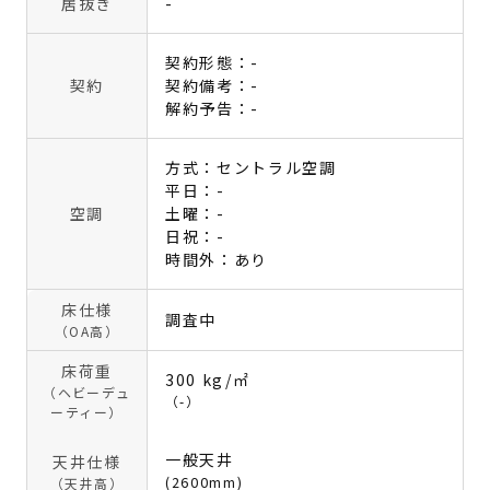
居抜き
-
契約形態：-
契約
契約備考：-
解約予告：-
方式：セントラル空調
平日：-
空調
土曜：-
日祝：-
時間外：あり
床仕様
調査中
（OA高）
床荷重
300 kg/㎡
（ヘビーデュ
（-）
ーティー）
一般天井
天井仕様
(2600mm)
（天井高）