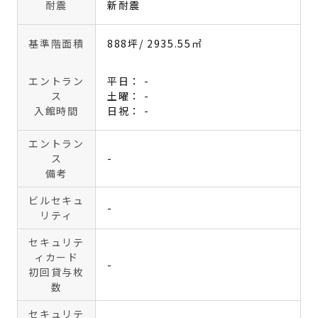
耐震
新耐震
基準階面積
888坪
/ 2935.55㎡
エントラン
平日： -
ス
土曜： -
入館時間
日祝： -
エントラン
ス
-
備考
ビルセキュ
-
リティ
セキュリテ
ィカード
-
初回貸与枚
数
セキュリテ