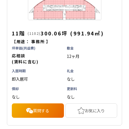
11階
300.06坪
(
991.94
㎡
)
(1102)
【用途：
事務所
】
坪単価(共益費)
敷金
応相談
12ヶ月
(賃料に含む)
入居時期
礼金
即入居可
なし
償却
更新料
なし
なし
質問する
お気に入り