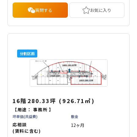
質問する
お気に入り
分割区画
16階
280.33坪
(
926.71
㎡
)
【用途：
事務所
】
坪単価(共益費)
敷金
応相談
12ヶ月
(賃料に含む)