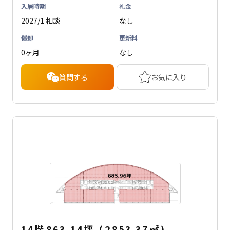
入居時期
礼金
2027/1 相談
なし
償却
更新料
0ヶ月
なし
質問する
お気に入り
14階
863.14坪
(
2853.37
㎡
)