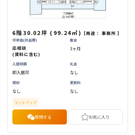
6階
30.02坪
(
99.24
㎡
)
【用途：
事務所
】
坪単価(共益費)
敷金
応相談
3ヶ月
(賃料に含む)
入居時期
礼金
即入居可
なし
償却
更新料
なし
なし
セットアップ
質問する
お気に入り