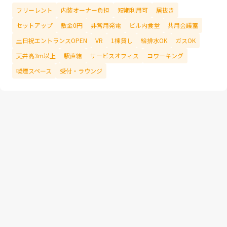
フリーレント
内装オーナー負担
短期利用可
居抜き
セットアップ
敷金0円
非常用発電
ビル内食堂
共用会議室
土日祝エントランスOPEN
VR
1棟貸し
給排水OK
ガスOK
天井高3m以上
駅直結
サービスオフィス
コワーキング
喫煙スペース
受付・ラウンジ