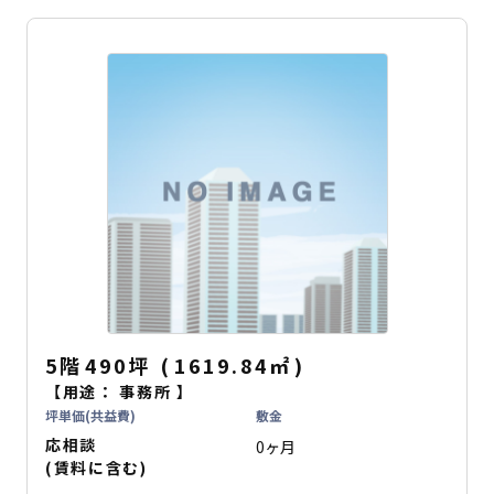
5階
490坪
(
1619.84
㎡
)
【用途：
事務所
】
坪単価(共益費)
敷金
応相談
0ヶ月
(賃料に含む)