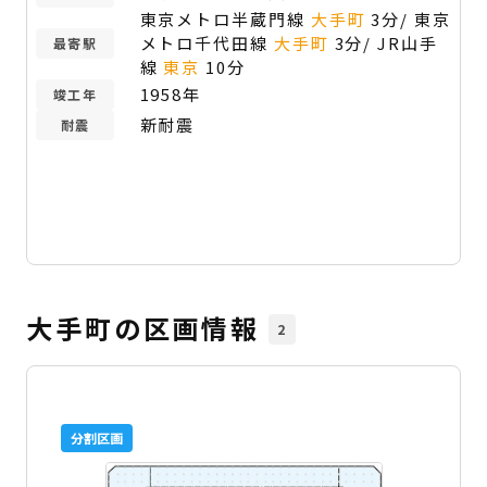
東京メトロ半蔵門線
大手町
3分/ 東京
メトロ千代田線
大手町
3分/ JR山手
最寄駅
線
東京
10分
1958年
竣工年
新耐震
耐震
大手町の区画情報
2
分割区画