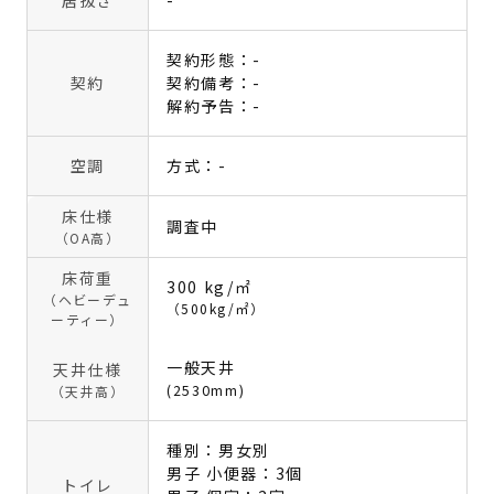
居抜き
-
契約形態：-
契約
契約備考：-
解約予告：-
空調
方式：-
床仕様
調査中
（OA高）
床荷重
300 kg/㎡
（ヘビーデュ
（500kg/㎡）
ーティー）
一般天井
天井仕様
(2530mm)
（天井高）
種別：男女別
男子 小便器：3個
トイレ