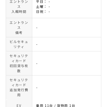
エントラン
平日： -
ス
土曜： -
入館時間
日祝： -
エントラン
ス
-
備考
ビルセキュ
-
リティ
セキュリテ
ィカード
-
初回貸与枚
数
セキュリテ
ィカード
-
追加発行費
用
EV
乗用 11台 / 貨物用 1台