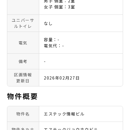
男子 個室：2室
女子 個室：3室
ユニバーサ
なし
ルトイレ
容量：-
電気
電気代：-
備考
-
区画情報
2026年02月27日
更新日
物件概要
物件名
エステック情報ビル
物件名カナ
エステックジョウホウビル