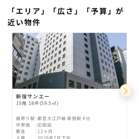
「エリア」「広さ」「予算」が
近い物件
新宿サンエー
15階 18坪(59.5㎡)
6
最寄り駅
:
都営大江戸線 新宿駅 4分
坪単価
:
応相談
敷金
:
12ヶ月
入居
:
2026年7月下旬