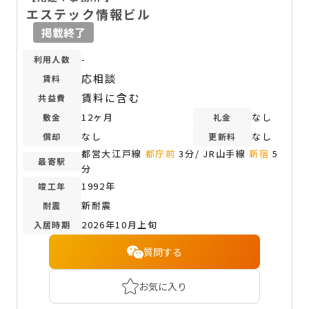
エステック情報ビル
掲載終了
-
利用人数
応相談
賃料
賃料に含む
共益費
12ヶ月
なし
敷金
礼金
なし
なし
償却
更新料
都営大江戸線
都庁前
3分/ JR山手線
新宿
5
最寄駅
分
1992年
竣工年
新耐震
耐震
2026年10月上旬
入居時期
質問する
お気に入り