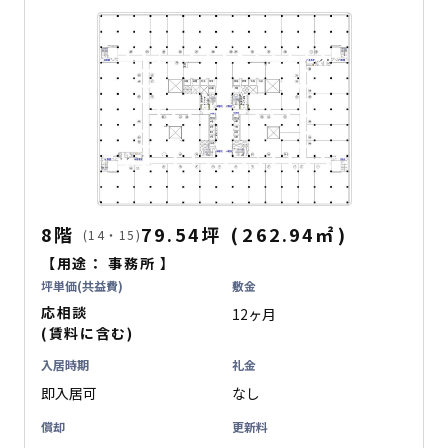
8階
79.54坪
(
262.94
㎡
)
(14・15)
【用途：
事務所
】
坪単価(共益費)
敷金
応相談
12ヶ月
(賃料に含む)
入居時期
礼金
即入居可
なし
償却
更新料