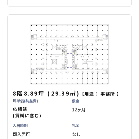
8階
8.89坪
(
29.39
㎡
)
【用途：
事務所
】
坪単価(共益費)
敷金
応相談
12ヶ月
(賃料に含む)
入居時期
礼金
即入居可
なし