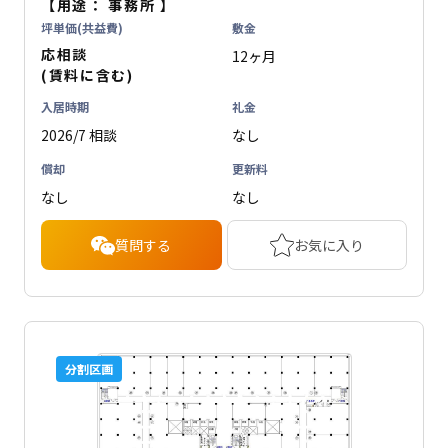
【用途：
事務所
】
坪単価(共益費)
敷金
応相談
12ヶ月
(賃料に含む)
入居時期
礼金
2026/7 相談
なし
償却
更新料
なし
なし
質問する
お気に入り
分割区画