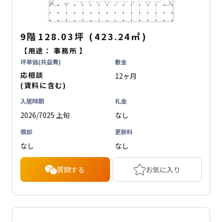
9階
128.03坪
(
423.24
㎡
)
【用途：
事務所
】
坪単価(共益費)
敷金
応相談
12ヶ月
(賃料に含む)
入居時期
礼金
2026/7025 上旬
なし
償却
更新料
なし
なし
質問する
お気に入り