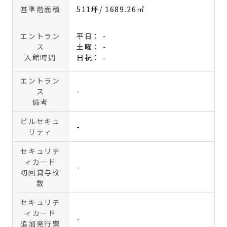
基準階面積
511坪
/ 1689.26㎡
エントラン
平日： -
ス
土曜： -
入館時間
日祝： -
エントラン
ス
-
備考
ビルセキュ
-
リティ
セキュリテ
ィカード
-
初回貸与枚
数
セキュリテ
ィカード
-
追加発行費