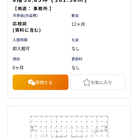
【用途：
事務所
】
坪単価(共益費)
敷金
応相談
12ヶ月
(賃料に含む)
入居時期
礼金
即入居可
なし
償却
更新料
0ヶ月
なし
質問する
お気に入り