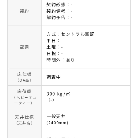
契約形態：-
契約
契約備考：-
解約予告：-
方式：セントラル空調
平日：-
空調
土曜：-
日祝：-
時間外：あり
床仕様
調査中
（OA高）
床荷重
300 kg/㎡
（ヘビーデュ
（-）
ーティー）
一般天井
天井仕様
(2400mm)
（天井高）