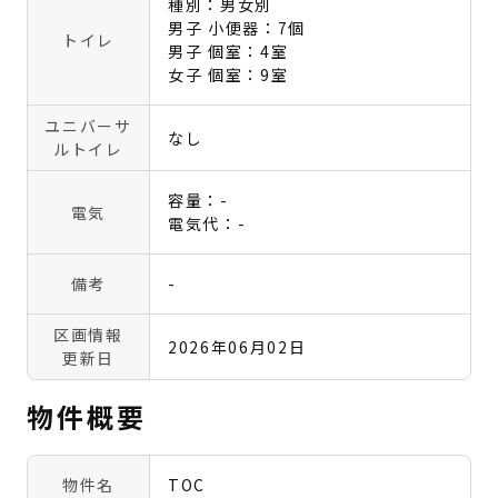
種別：男女別
男子 小便器：7個
トイレ
男子 個室：4室
女子 個室：9室
ユニバーサ
なし
ルトイレ
容量：-
電気
電気代：-
備考
-
区画情報
2026年06月02日
更新日
物件概要
物件名
TOC