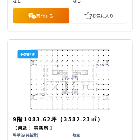
なし
なし
質問する
お気に入り
分割区画
9階
1083.62坪
(
3582.23
㎡
)
【用途：
事務所
】
坪単価(共益費)
敷金