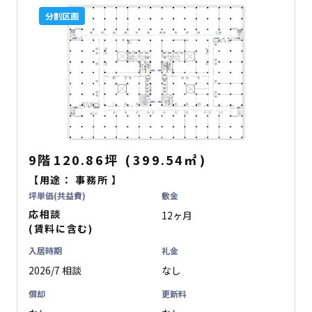
分割区画
9階
120.86坪
(
399.54
㎡
)
【用途：
事務所
】
坪単価(共益費)
敷金
応相談
12ヶ月
(賃料に含む)
入居時期
礼金
2026/7 相談
なし
償却
更新料