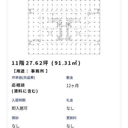
11階
27.62坪
(
91.31
㎡
)
【用途：
事務所
】
坪単価(共益費)
敷金
応相談
12ヶ月
(賃料に含む)
入居時期
礼金
即入居可
なし
償却
更新料
なし
なし