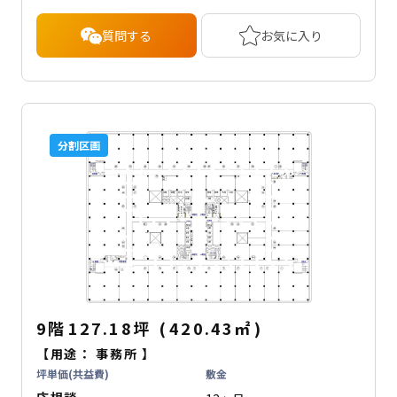
質問する
お気に入り
分割区画
9階
127.18坪
(
420.43
㎡
)
【用途：
事務所
】
坪単価(共益費)
敷金