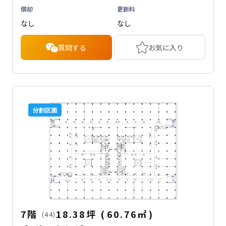
償却
更新料
なし
なし
質問する
お気に入り
分割区画
7階
18.38坪
(
60.76
㎡
)
(44)