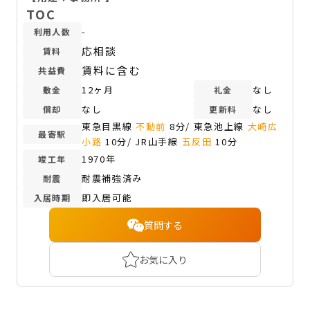
TOC
-
利用人数
応相談
賃料
賃料に含む
共益費
12ヶ月
なし
敷金
礼金
なし
なし
償却
更新料
東急目黒線
不動前
8分/ 東急池上線
大崎広
最寄駅
小路
10分/ JR山手線
五反田
10分
1970年
竣工年
耐震補強済み
耐震
即入居可能
入居時期
質問する
お気に入り