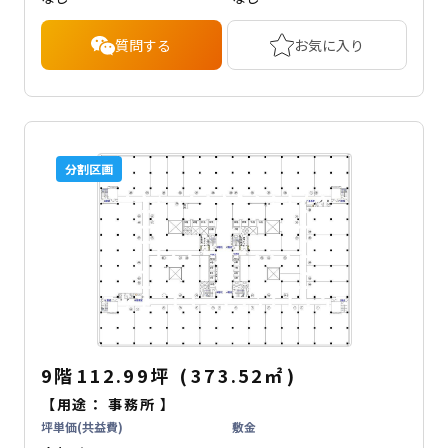
質問する
お気に入り
分割区画
9階
112.99坪
(
373.52
㎡
)
【用途：
事務所
】
坪単価(共益費)
敷金