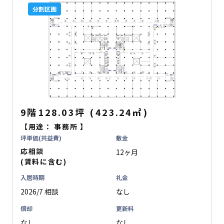
分割区画
9階
128.03坪
(
423.24
㎡
)
【用途：
事務所
】
坪単価(共益費)
敷金
応相談
12ヶ月
(賃料に含む)
入居時期
礼金
2026/7 相談
なし
償却
更新料
なし
なし