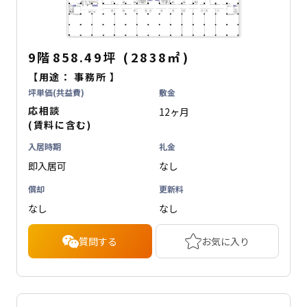
9階
858.49坪
(
2838
㎡
)
【用途：
事務所
】
坪単価(共益費)
敷金
応相談
12ヶ月
(賃料に含む)
入居時期
礼金
即入居可
なし
償却
更新料
なし
なし
質問する
お気に入り