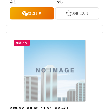
なし
なし
質問する
お気に入り
商談あり
8階
30.85坪
(
101.98
㎡
)