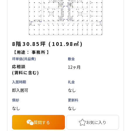
8階
30.85坪
(
101.98
㎡
)
【用途：
事務所
】
坪単価(共益費)
敷金
応相談
12ヶ月
(賃料に含む)
入居時期
礼金
即入居可
なし
償却
更新料
なし
なし
質問する
お気に入り