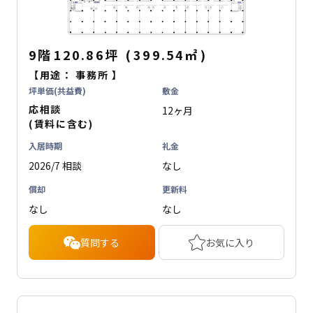
9階
120.86坪
(
399.54
㎡
)
【用途：
事務所
】
坪単価(共益費)
敷金
応相談
12ヶ月
(賃料に含む)
入居時期
礼金
2026/7 相談
なし
償却
更新料
なし
なし
質問する
お気に入り