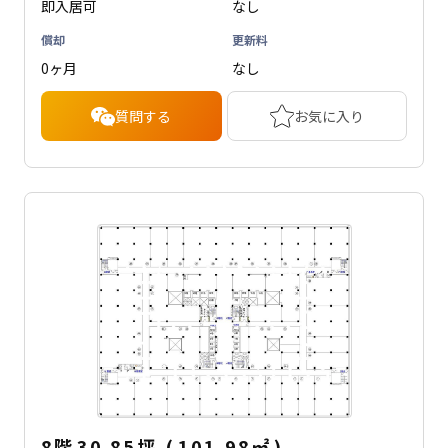
即入居可
なし
償却
更新料
0ヶ月
なし
質問する
お気に入り
8階
30.85坪
(
101.98
㎡
)