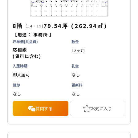
8階
79.54坪
(
262.94
㎡
)
(14・15)
【用途：
事務所
】
坪単価(共益費)
敷金
応相談
12ヶ月
(賃料に含む)
入居時期
礼金
即入居可
なし
償却
更新料
なし
なし
質問する
お気に入り