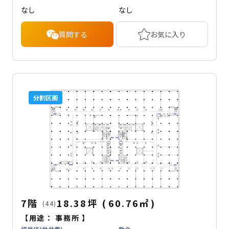
なし
なし
質問する
お気に入り
分割区画
7階
18.38坪
(
60.76
㎡
)
(44)
【用途：
事務所
】