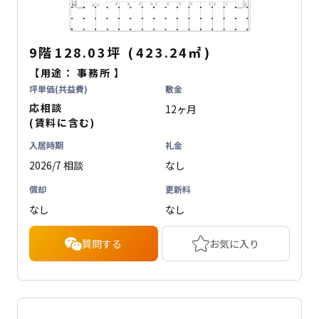
9階
128.03坪
(
423.24
㎡
)
【用途：
事務所
】
坪単価(共益費)
敷金
応相談
12ヶ月
(賃料に含む)
入居時期
礼金
2026/7 相談
なし
償却
更新料
なし
なし
質問する
お気に入り