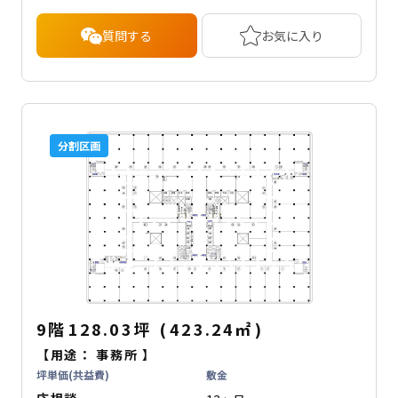
質問する
お気に入り
分割区画
9階
128.03坪
(
423.24
㎡
)
【用途：
事務所
】
坪単価(共益費)
敷金