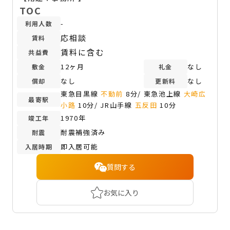
TOC
-
利用人数
応相談
賃料
賃料に含む
共益費
12ヶ月
なし
敷金
礼金
なし
なし
償却
更新料
東急目黒線
不動前
8分/ 東急池上線
大崎広
最寄駅
小路
10分/ JR山手線
五反田
10分
1970年
竣工年
耐震補強済み
耐震
即入居可能
入居時期
質問する
お気に入り