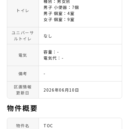
種別：男女別
男子 小便器：7個
トイレ
男子 個室：4室
女子 個室：9室
ユニバーサ
なし
ルトイレ
容量：-
電気
電気代：-
備考
-
区画情報
2026年06月10日
更新日
物件概要
物件名
TOC