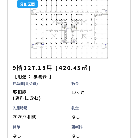
分割区画
9階
127.18坪
(
420.43
㎡
)
【用途：
事務所
】
坪単価(共益費)
敷金
応相談
12ヶ月
(賃料に含む)
入居時期
礼金
2026/7 相談
なし
償却
更新料
なし
なし