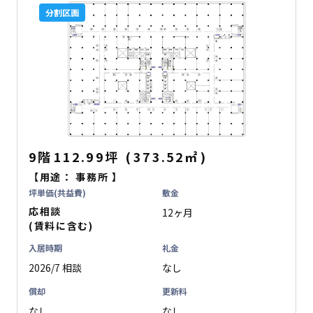
分割区画
9階
112.99坪
(
373.52
㎡
)
【用途：
事務所
】
坪単価(共益費)
敷金
応相談
12ヶ月
(賃料に含む)
入居時期
礼金
2026/7 相談
なし
償却
更新料
なし
なし