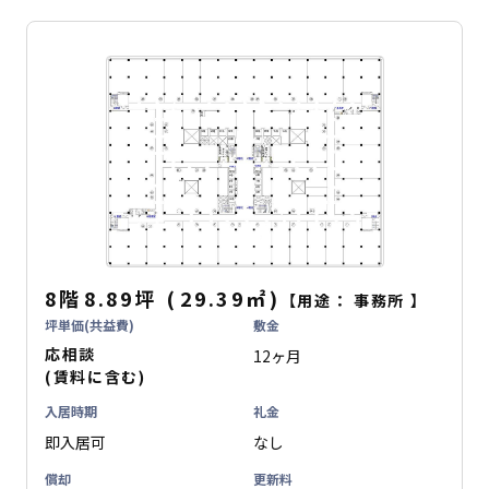
8階
8.89坪
(
29.39
㎡
)
【用途：
事務所
】
坪単価(共益費)
敷金
応相談
12ヶ月
(賃料に含む)
入居時期
礼金
即入居可
なし
償却
更新料