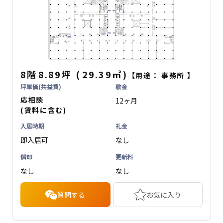
8階
8.89坪
(
29.39
㎡
)
【用途：
事務所
】
坪単価(共益費)
敷金
応相談
12ヶ月
(賃料に含む)
入居時期
礼金
即入居可
なし
償却
更新料
なし
なし
質問する
お気に入り