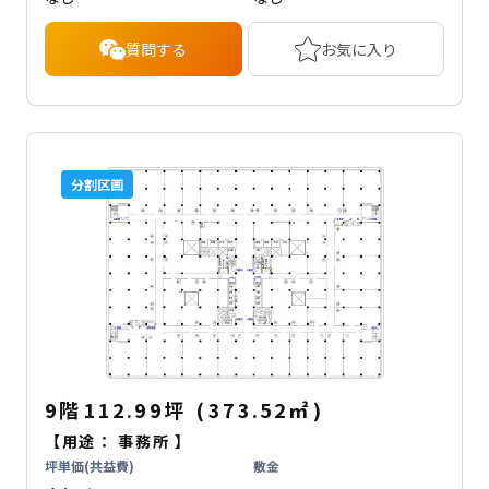
質問する
お気に入り
分割区画
9階
112.99坪
(
373.52
㎡
)
【用途：
事務所
】
坪単価(共益費)
敷金