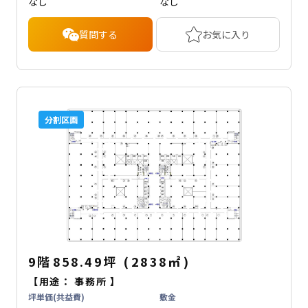
なし
なし
質問する
お気に入り
分割区画
9階
858.49坪
(
2838
㎡
)
【用途：
事務所
】
坪単価(共益費)
敷金