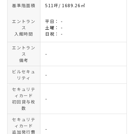
基準階面積
511坪
/ 1689.26㎡
エントラン
平日： -
ス
土曜： -
入館時間
日祝： -
エントラン
ス
-
備考
ビルセキュ
-
リティ
セキュリテ
ィカード
-
初回貸与枚
数
セキュリテ
ィカード
-
追加発行費