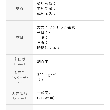
契約形態：-
契約
契約備考：-
解約予告：-
方式：セントラル空調
平日：-
空調
土曜：-
日祝：-
時間外：あり
床仕様
調査中
（OA高）
床荷重
300 kg/㎡
（ヘビーデュ
（-）
ーティー）
一般天井
天井仕様
(2400mm)
（天井高）