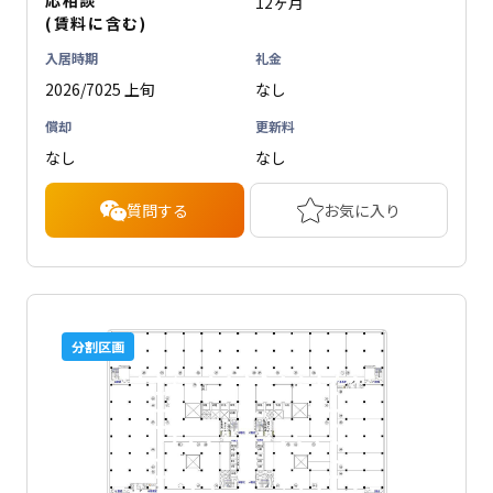
応相談
12ヶ月
(賃料に含む)
入居時期
礼金
2026/7025 上旬
なし
償却
更新料
なし
なし
質問する
お気に入り
分割区画