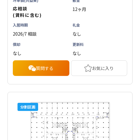
坪単価(共益費)
敷金
応相談
12ヶ月
(賃料に含む)
入居時期
礼金
2026/7 相談
なし
償却
更新料
なし
なし
質問する
お気に入り
分割区画