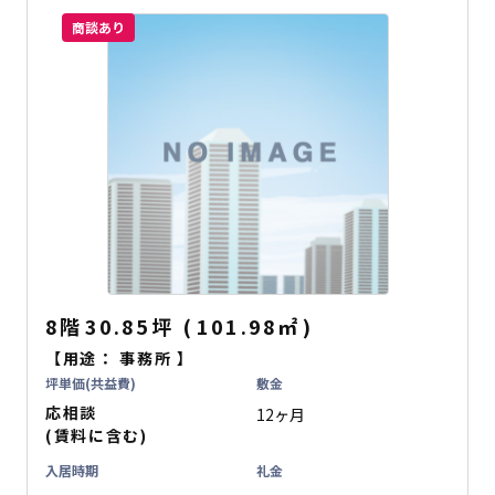
商談あり
8階
30.85坪
(
101.98
㎡
)
【用途：
事務所
】
坪単価(共益費)
敷金
応相談
12ヶ月
(賃料に含む)
入居時期
礼金