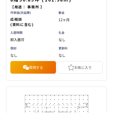
【用途：
事務所
】
坪単価(共益費)
敷金
応相談
12ヶ月
(賃料に含む)
入居時期
礼金
即入居可
なし
償却
更新料
なし
なし
質問する
お気に入り