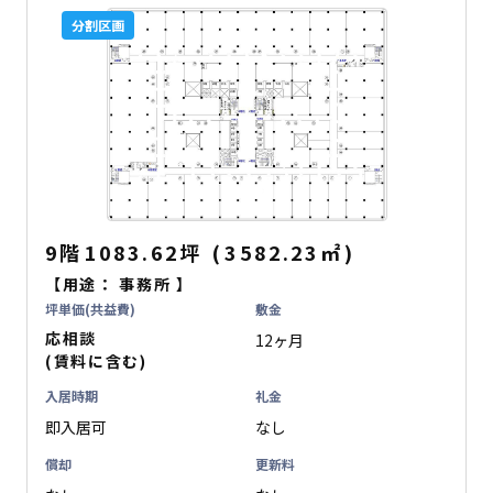
分割区画
9階
1083.62坪
(
3582.23
㎡
)
【用途：
事務所
】
坪単価(共益費)
敷金
応相談
12ヶ月
(賃料に含む)
入居時期
礼金
即入居可
なし
償却
更新料