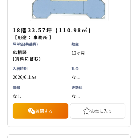
18階
33.57坪
(
110.98
㎡
)
【用途：
事務所
】
坪単価(共益費)
敷金
応相談
12ヶ月
(賃料に含む)
入居時期
礼金
2026/6 上旬
なし
償却
更新料
なし
なし
質問する
お気に入り