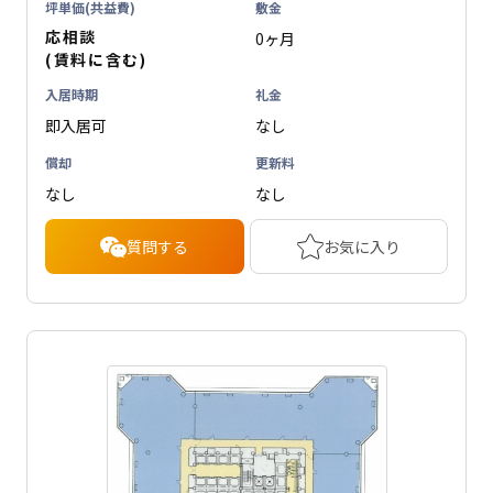
坪単価(共益費)
敷金
応相談
0ヶ月
(賃料に含む)
入居時期
礼金
即入居可
なし
償却
更新料
なし
なし
質問する
お気に入り