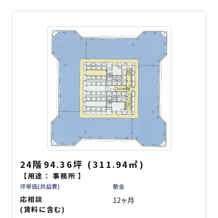
24階
94.36坪
(
311.94
㎡
)
【用途：
事務所
】
坪単価(共益費)
敷金
応相談
12ヶ月
(賃料に含む)