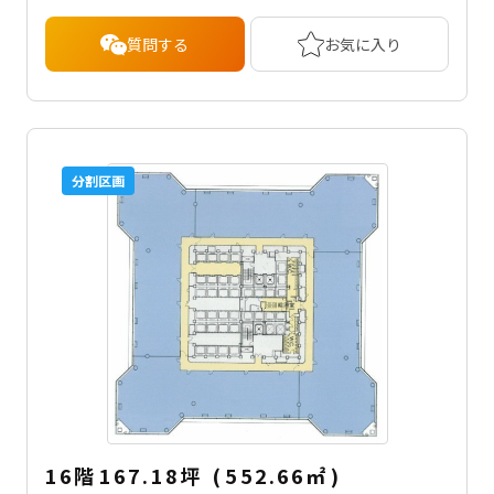
質問する
お気に入り
分割区画
16階
167.18坪
(
552.66
㎡
)