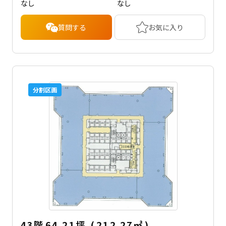
なし
なし
質問する
お気に入り
分割区画
43階
64.21坪
(
212.27
㎡
)