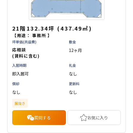
21階
132.34坪
(
437.49
㎡
)
【用途：
事務所
】
坪単価(共益費)
敷金
応相談
12ヶ月
(賃料に含む)
入居時期
礼金
即入居可
なし
償却
更新料
なし
なし
居抜き
質問する
お気に入り