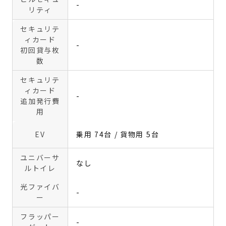
-
リティ
セキュリテ
ィカード
-
初回貸与枚
数
セキュリテ
ィカード
-
追加発行費
用
EV
乗用 74台 / 貨物用 5台
ユニバーサ
なし
ルトイレ
光ファイバ
-
ー
フラッパー
-