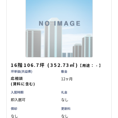
16階
106.7坪
(
352.73
㎡
)
【用途：
-
】
坪単価(共益費)
敷金
応相談
12ヶ月
(賃料に含む)
入居時期
礼金
即入居可
なし
償却
更新料
なし
なし