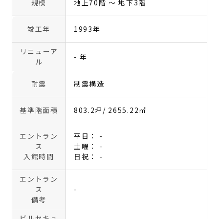
規模
地上70階 〜 地下3階
竣工年
1993年
リニューア
- 年
ル
耐震
制震構造
基準階面積
803.2坪
/ 2655.22㎡
エントラン
平日： -
ス
土曜： -
入館時間
日祝： -
エントラン
ス
-
備考
ビルセキュ