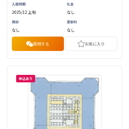
入居時期
礼金
2025/12 上旬
なし
償却
更新料
なし
なし
質問する
お気に入り
申込あり