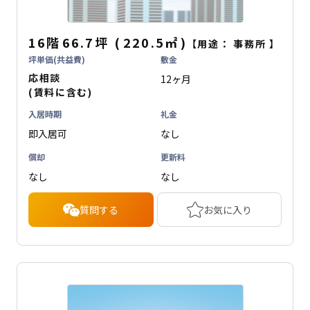
16階
66.7坪
(
220.5
㎡
)
【用途：
事務所
】
坪単価(共益費)
敷金
応相談
12ヶ月
(賃料に含む)
入居時期
礼金
即入居可
なし
償却
更新料
なし
なし
質問する
お気に入り