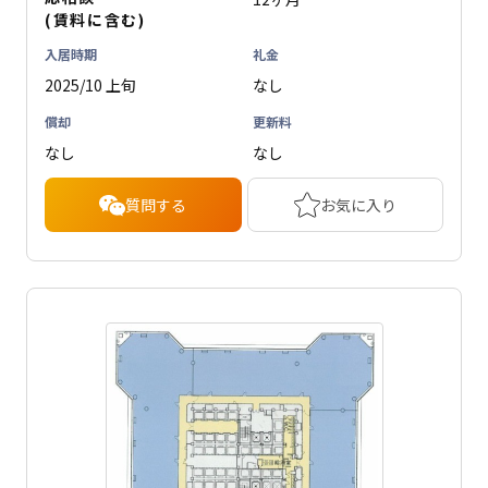
(賃料に含む)
入居時期
礼金
2025/10 上旬
なし
償却
更新料
なし
なし
質問する
お気に入り