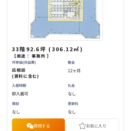
33階
92.6坪
(
306.12
㎡
)
【用途：
事務所
】
坪単価(共益費)
敷金
応相談
12ヶ月
(賃料に含む)
入居時期
礼金
即入居可
なし
償却
更新料
なし
なし
質問する
お気に入り