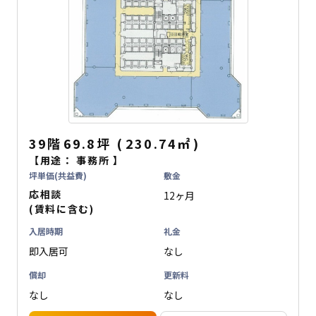
39階
69.8坪
(
230.74
㎡
)
【用途：
事務所
】
坪単価(共益費)
敷金
応相談
12ヶ月
(賃料に含む)
入居時期
礼金
即入居可
なし
償却
更新料
なし
なし