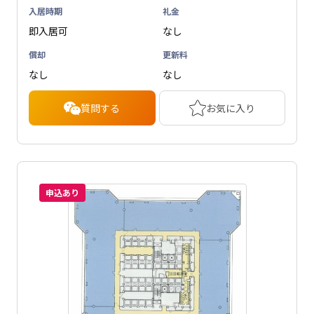
入居時期
礼金
即入居可
なし
償却
更新料
なし
なし
質問する
お気に入り
申込あり