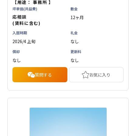
【用途：
事務所
】
坪単価(共益費)
敷金
応相談
12ヶ月
(賃料に含む)
入居時期
礼金
2026/4 上旬
なし
償却
更新料
なし
なし
質問する
お気に入り