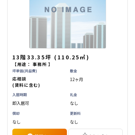
13階
33.35坪
(
110.25
㎡
)
【用途：
事務所
】
坪単価(共益費)
敷金
応相談
12ヶ月
(賃料に含む)
入居時期
礼金
即入居可
なし
償却
更新料
なし
なし