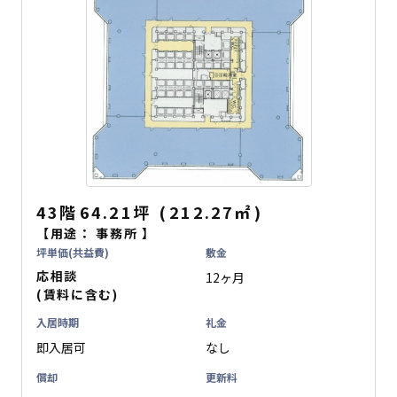
43階
64.21坪
(
212.27
㎡
)
【用途：
事務所
】
坪単価(共益費)
敷金
応相談
12ヶ月
(賃料に含む)
入居時期
礼金
即入居可
なし
償却
更新料