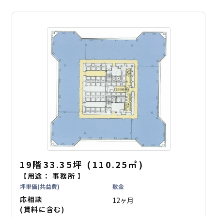
19階
33.35坪
(
110.25
㎡
)
【用途：
事務所
】
坪単価(共益費)
敷金
応相談
12ヶ月
(賃料に含む)