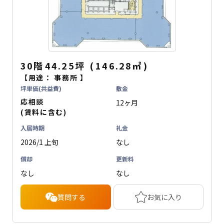
30階
44.25坪
(
146.28
㎡
)
【用途：
事務所
】
坪単価(共益費)
敷金
応相談
12ヶ月
(賃料に含む)
入居時期
礼金
2026/1 上旬
なし
償却
更新料
なし
なし
質問する
お気に入り