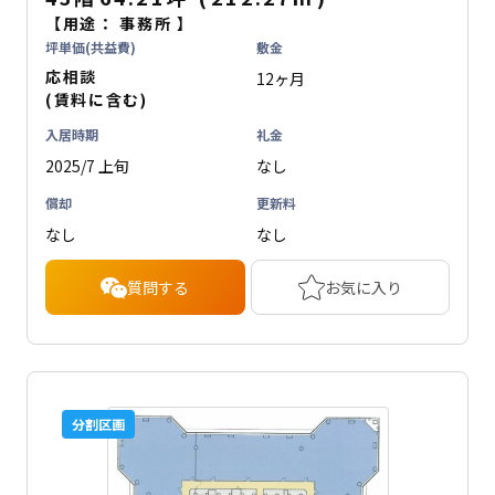
【用途：
事務所
】
坪単価(共益費)
敷金
応相談
12ヶ月
(賃料に含む)
入居時期
礼金
2025/7 上旬
なし
償却
更新料
なし
なし
質問する
お気に入り
分割区画