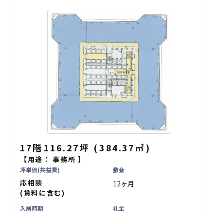
17階
116.27坪
(
384.37
㎡
)
【用途：
事務所
】
坪単価(共益費)
敷金
応相談
12ヶ月
(賃料に含む)
入居時期
礼金