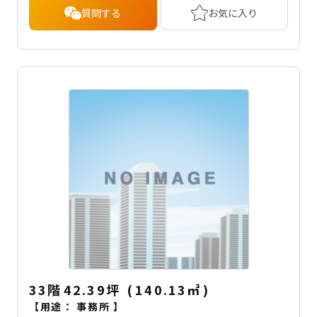
質問する
お気に入り
33階
42.39坪
(
140.13
㎡
)
【用途：
事務所
】