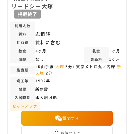
リードシー大塚
掲載終了
-
利用人数
応相談
賃料
賃料に含む
共益費
4ヶ月
1ヶ月
敷金
礼金
なし
1ヶ月
償却
更新料
JR山手線
大塚
5分/ 東京メトロ丸ノ内線
新
最寄駅
大塚
8分
1992年
竣工年
新耐震
耐震
即入居可能
入居時期
セットアップ
質問する
お気に入り