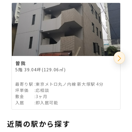
曽我
5階 39.04坪(129.06㎡)
2
最寄り駅
:
東京メトロ丸ノ内線 新大塚駅 4分
坪単価
:
応相談
敷金
:
3ヶ月
入居
:
即入居可能
近隣の駅から探す