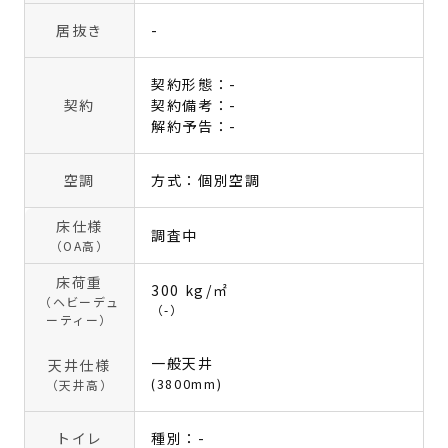
居抜き
-
契約形態：-
契約
契約備考：-
解約予告：-
空調
方式：個別空調
床仕様
調査中
（OA高）
床荷重
300 kg/㎡
（ヘビーデュ
（-）
ーティー）
一般天井
天井仕様
(3800mm)
（天井高）
トイレ
種別：-