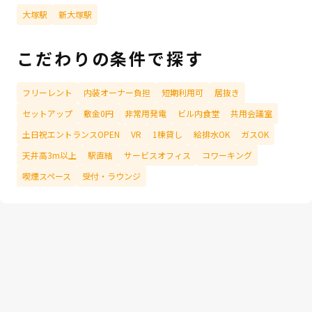
大塚駅
新大塚駅
こだわりの条件で探す
フリーレント
内装オーナー負担
短期利用可
居抜き
セットアップ
敷金0円
非常用発電
ビル内食堂
共用会議室
土日祝エントランスOPEN
VR
1棟貸し
給排水OK
ガスOK
天井高3m以上
駅直結
サービスオフィス
コワーキング
喫煙スペース
受付・ラウンジ