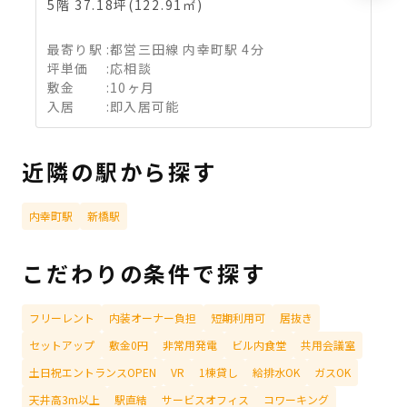
5階 37.18坪(122.91㎡)
6
最寄り駅
:
都営三田線 内幸町駅 4分
坪単価
:
応相談
敷金
:
10ヶ月
入居
:
即入居可能
近隣の駅から探す
内幸町駅
新橋駅
こだわりの条件で探す
フリーレント
内装オーナー負担
短期利用可
居抜き
セットアップ
敷金0円
非常用発電
ビル内食堂
共用会議室
土日祝エントランスOPEN
VR
1棟貸し
給排水OK
ガスOK
天井高3m以上
駅直結
サービスオフィス
コワーキング