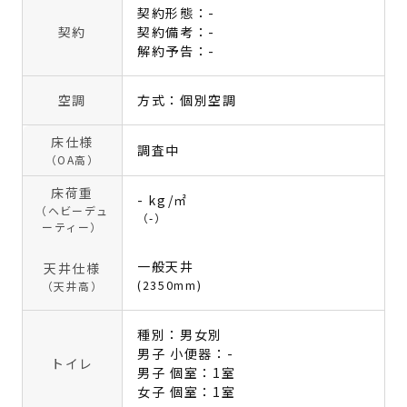
契約形態：-
契約
契約備考：-
解約予告：-
空調
方式：個別空調
床仕様
調査中
（OA高）
床荷重
- kg/㎡
（ヘビーデュ
（-）
ーティー）
一般天井
天井仕様
(2350mm)
（天井高）
種別：男女別
男子 小便器：-
トイレ
男子 個室：1室
女子 個室：1室