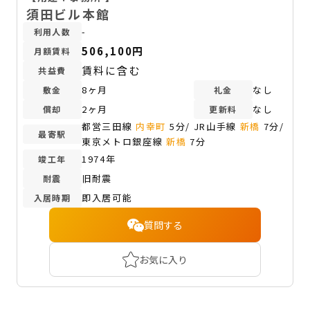
須田ビル本館
-
利用人数
506,100円
月額賃料
賃料に含む
共益費
8ヶ月
なし
敷金
礼金
2ヶ月
なし
償却
更新料
都営三田線
内幸町
5分/ JR山手線
新橋
7分/
最寄駅
東京メトロ銀座線
新橋
7分
1974年
竣工年
旧耐震
耐震
即入居可能
入居時期
質問する
お気に入り