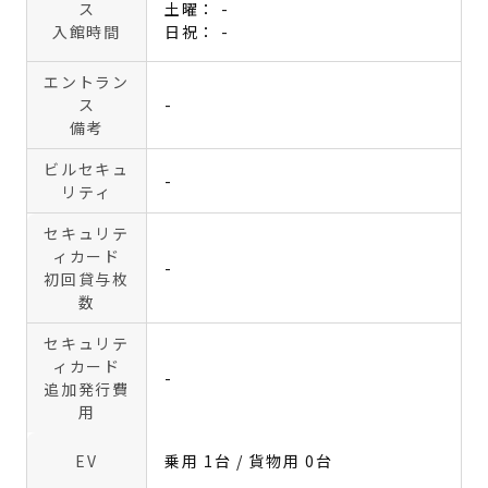
ス
土曜： -
入館時間
日祝： -
エントラン
ス
-
備考
ビルセキュ
-
リティ
セキュリテ
ィカード
-
初回貸与枚
数
セキュリテ
ィカード
-
追加発行費
用
EV
乗用 1台 / 貨物用 0台