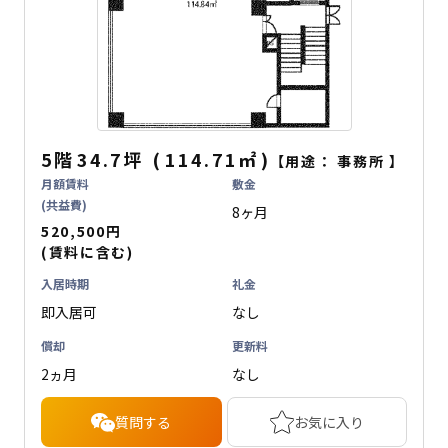
5階
34.7坪
(
114.71
㎡
)
【用途：
事務所
】
月額賃料
敷金
(共益費)
8ヶ月
520,500円
(賃料に含む)
入居時期
礼金
即入居可
なし
償却
更新料
2ヵ月
なし
質問する
お気に入り