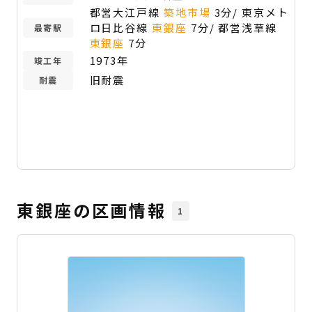
都営大江戸線
築地市場
3分/ 東京メト
ロ日比谷線
東銀座
7分/ 都営浅草線
最寄駅
東銀座
7分
1973年
竣工年
旧耐震
耐震
東銀座の区画情報
1