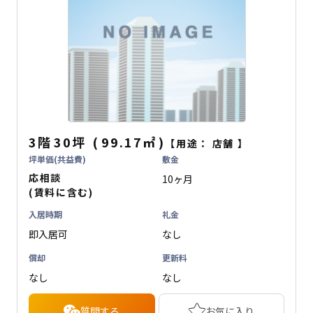
3階
30坪
(
99.17
㎡
)
【用途：
店舗
】
坪単価(共益費)
敷金
応相談
10ヶ月
(賃料に含む)
入居時期
礼金
即入居可
なし
償却
更新料
なし
なし
質問する
お気に入り