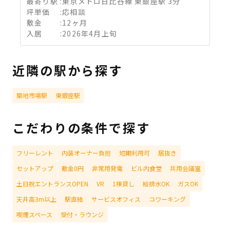
最寄り駅
:
東京メトロ日比谷線 東銀座駅 3分
坪単価
:
応相談
敷金
:
12ヶ月
入居
:
2026年4月上旬
近隣の駅から探す
築地市場駅
東銀座駅
こだわりの条件で探す
フリーレント
内装オーナー負担
短期利用可
居抜き
セットアップ
敷金0円
非常用発電
ビル内食堂
共用会議室
土日祝エントランスOPEN
VR
1棟貸し
給排水OK
ガスOK
天井高3m以上
駅直結
サービスオフィス
コワーキング
喫煙スペース
受付・ラウンジ