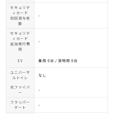
セキュリテ
ィカード
-
初回貸与枚
数
セキュリテ
ィカード
-
追加発行費
用
EV
乗用 0台 / 貨物用 0台
ユニバーサ
なし
ルトイレ
光ファイバ
-
ー
フラッパー
-
ゲート