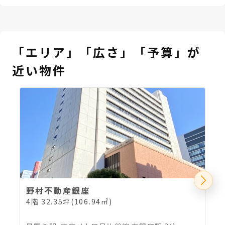
「エリア」「広さ」「予算」が
近い物件
野村不動産銀座
4階 32.35坪(106.94㎡)
3