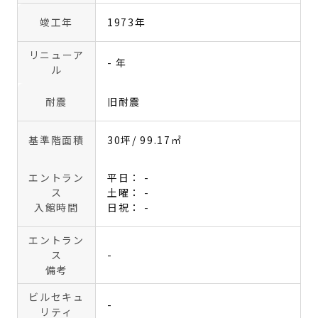
竣工年
1973年
リニューア
- 年
ル
耐震
旧耐震
基準階面積
30坪
/ 99.17㎡
エントラン
平日： -
ス
土曜： -
入館時間
日祝： -
エントラン
ス
-
備考
ビルセキュ
-
リティ