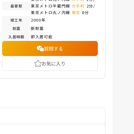
東京メトロ半蔵門線
大手町
2分/
最寄駅
東京メトロ丸ノ内線
東京
8分
2000年
竣工年
新耐震
耐震
即入居可能
入居時期
質問する
お気に入り