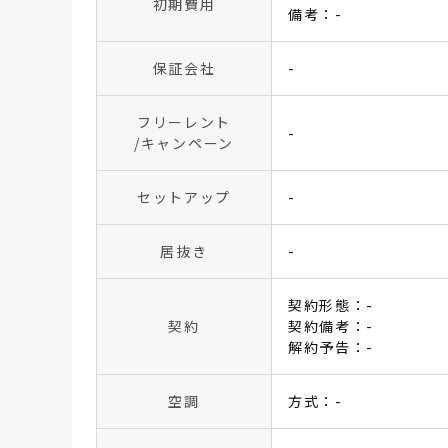
初期費用
備考：-
保証会社
-
フリーレント
-
/キャンペーン
セットアップ
-
居抜き
-
契約形態：-
契約
契約備考：-
解約予告：-
空調
方式：-