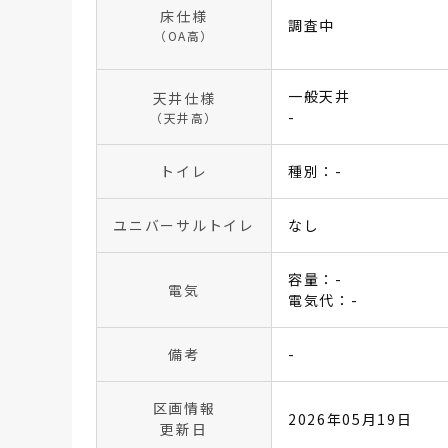
床仕様
調査中
（OA高）
一般天井
天井仕様
-
（天井高）
トイレ
種別：-
ユニバーサルトイレ
なし
容量：-
電気
電気代：-
備考
-
区画情報
2026年05月19日
更新日