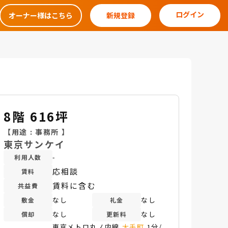
ログイン
オーナー様はこちら
新規登録
8階 616坪
【用途 :
事務所
】
東京サンケイ
-
利用人数
応相談
賃料
賃料に含む
共益費
なし
なし
敷金
礼金
なし
なし
償却
更新料
東京メトロ丸ノ内線
大手町
1分/