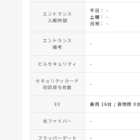
平日： -
エントランス
土曜： -
入館時間
日祝： -
エントランス
-
備考
ビルセキュリティ
-
セキュリティカード
-
初回貸与枚数
EV
乗用 16台 / 貨物用 0
光ファイバー
-
フラッパーゲート
-