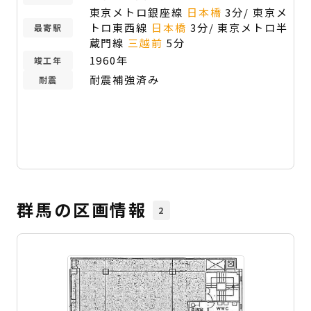
東京メトロ銀座線
日本橋
3分/ 東京メ
トロ東西線
日本橋
3分/ 東京メトロ半
最寄駅
蔵門線
三越前
5分
1960年
竣工年
耐震補強済み
耐震
群馬の区画情報
2