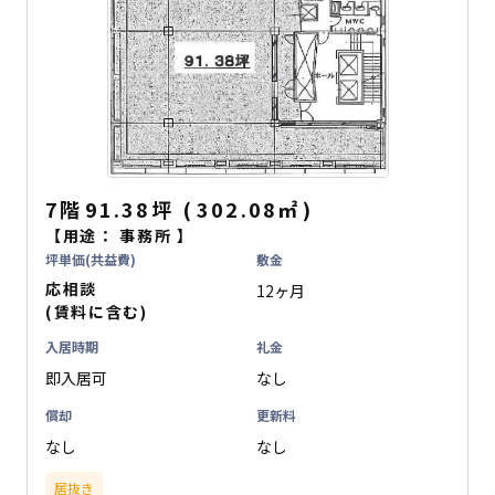
7階
91.38坪
(
302.08
㎡
)
【用途：
事務所
】
坪単価(共益費)
敷金
応相談
12ヶ月
(賃料に含む)
入居時期
礼金
即入居可
なし
償却
更新料
なし
なし
居抜き