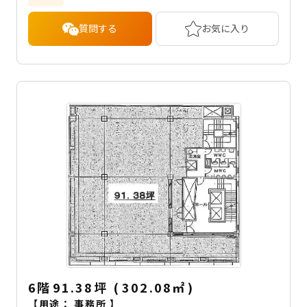
質問する
お気に入り
6階
91.38坪
(
302.08
㎡
)
【用途：
事務所
】