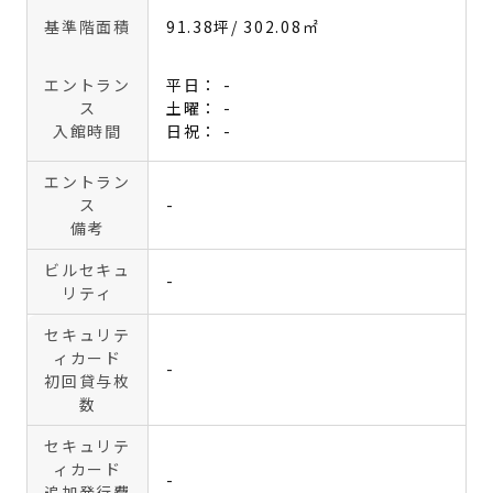
基準階面積
91.38坪
/ 302.08㎡
エントラン
平日： -
ス
土曜： -
入館時間
日祝： -
エントラン
ス
-
備考
ビルセキュ
-
リティ
セキュリテ
ィカード
-
初回貸与枚
数
セキュリテ
ィカード
-
追加発行費