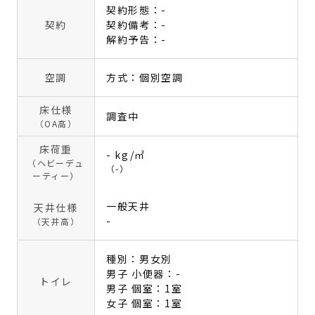
契約形態：-
契約
契約備考：-
解約予告：-
空調
方式：個別空調
床仕様
調査中
（OA高）
床荷重
- kg/㎡
（ヘビーデュ
（-）
ーティー）
一般天井
天井仕様
-
（天井高）
種別：男女別
男子 小便器：-
トイレ
男子 個室：1室
女子 個室：1室