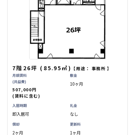
7階
26坪
(
85.95
㎡
)
【用途：
事務所
】
月額賃料
敷金
(共益費)
10ヶ月
507,000円
(賃料に含む)
入居時期
礼金
即入居可
なし
償却
更新料
2ヶ月
1ヶ月