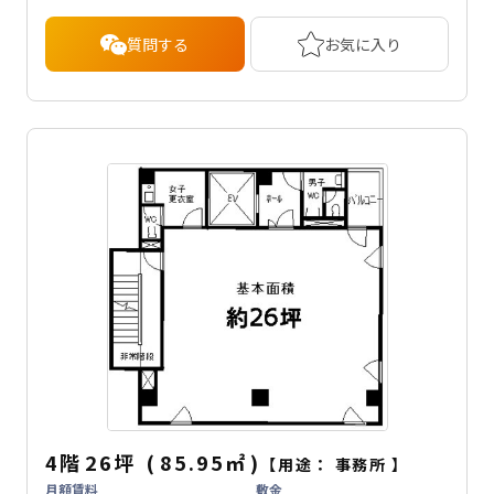
質問する
お気に入り
4階
26坪
(
85.95
㎡
)
【用途：
事務所
】
月額賃料
敷金