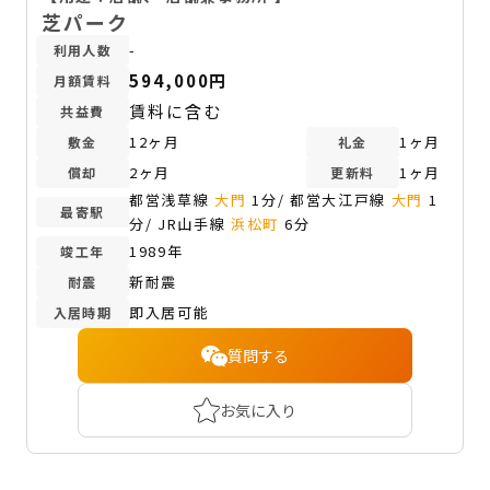
芝パーク
-
利用人数
594,000円
月額賃料
賃料に含む
共益費
12ヶ月
1ヶ月
敷金
礼金
2ヶ月
1ヶ月
償却
更新料
都営浅草線
大門
1分/ 都営大江戸線
大門
1
最寄駅
分/ JR山手線
浜松町
6分
1989年
竣工年
新耐震
耐震
即入居可能
入居時期
質問する
お気に入り