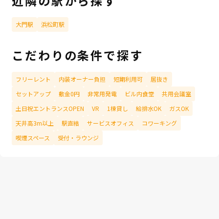
近隣の駅から探す
大門駅
浜松町駅
こだわりの条件で探す
フリーレント
内装オーナー負担
短期利用可
居抜き
セットアップ
敷金0円
非常用発電
ビル内食堂
共用会議室
土日祝エントランスOPEN
VR
1棟貸し
給排水OK
ガスOK
天井高3m以上
駅直結
サービスオフィス
コワーキング
喫煙スペース
受付・ラウンジ