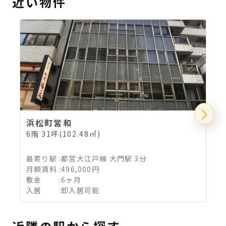
近い物件
浜松町営和
6階 31坪(102.48㎡)
7
最寄り駅
:
都営大江戸線 大門駅 3分
月額賃料
:
496,000円
敷金
:
6ヶ月
入居
:
即入居可能