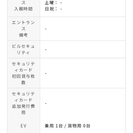
ス
土曜： -
入館時間
日祝： -
エントラン
ス
-
備考
ビルセキュ
-
リティ
セキュリテ
ィカード
-
初回貸与枚
数
セキュリテ
ィカード
-
追加発行費
用
EV
乗用 1台 / 貨物用 0台