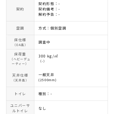
契約形態：-
契約
契約備考：-
解約予告：-
空調
方式：個別空調
床仕様
調査中
（OA高）
床荷重
300 kg/㎡
（ヘビーデュ
（-）
ーティー）
一般天井
天井仕様
(2500mm)
（天井高）
トイレ
種別：-
ユニバーサ
なし
ルトイレ