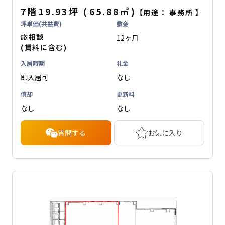
7階
19.93坪
(
65.88
㎡
)
【用途：
事務所
】
坪単価(共益費)
敷金
応相談
12ヶ月
(賃料に含む)
入居時期
礼金
即入居可
なし
償却
更新料
なし
なし
質問する
お気に入り