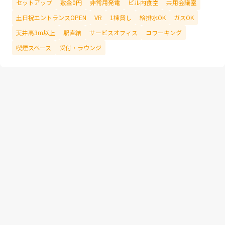
セットアップ
敷金0円
非常用発電
ビル内食堂
共用会議室
土日祝エントランスOPEN
VR
1棟貸し
給排水OK
ガスOK
天井高3m以上
駅直結
サービスオフィス
コワーキング
喫煙スペース
受付・ラウンジ