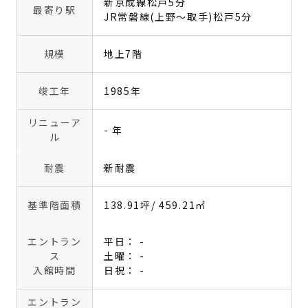
新京成線松戸5分
最寄り駅
JR常磐線(上野～取手)松戸5分
規模
地上7階
竣工年
1985年
リニューア
- 年
ル
耐震
新耐震
基準階面積
138.91坪
/ 459.21㎡
エントラン
平日： -
ス
土曜： -
入館時間
日祝： -
エントラン