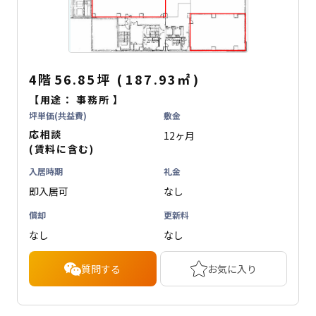
4階
56.85坪
(
187.93
㎡
)
【用途：
事務所
】
坪単価(共益費)
敷金
応相談
12ヶ月
(賃料に含む)
入居時期
礼金
即入居可
なし
償却
更新料
なし
なし
質問する
お気に入り