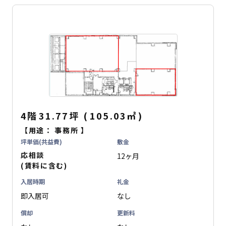
4階
31.77坪
(
105.03
㎡
)
【用途：
事務所
】
坪単価(共益費)
敷金
応相談
12ヶ月
(賃料に含む)
入居時期
礼金
即入居可
なし
償却
更新料