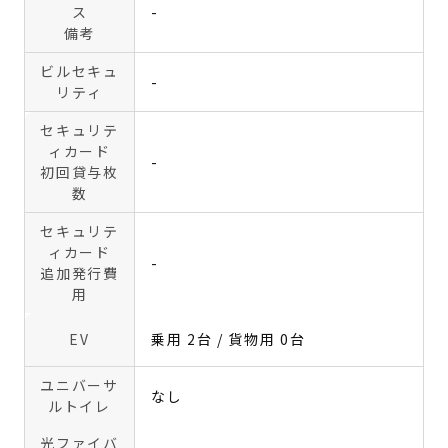
ス
-
備考
ビルセキュ
-
リティ
セキュリテ
ィカード
-
初回貸与枚
数
セキュリテ
ィカード
-
追加発行費
用
EV
乗用 2台 / 貨物用 0台
ユニバーサ
なし
ルトイレ
光ファイバ