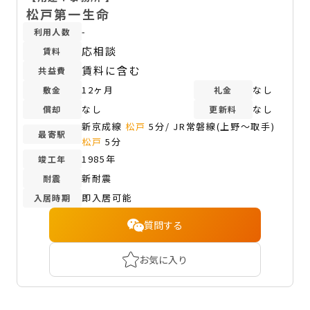
松戸第一生命
-
利用人数
応相談
賃料
賃料に含む
共益費
12ヶ月
なし
敷金
礼金
なし
なし
償却
更新料
新京成線
松戸
5分/ JR常磐線(上野～取手)
最寄駅
松戸
5分
1985年
竣工年
新耐震
耐震
即入居可能
入居時期
質問する
お気に入り