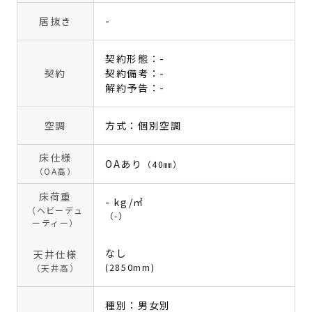
居抜き
-
契約形態：-
契約
契約備考：-
解約予告：-
空調
方式：個別空調
床仕様
OAあり
（40㎜）
（OA高）
床荷重
- kg/㎡
（ヘビーデュ
（-）
ーティー）
なし
天井仕様
(2850mm)
（天井高）
種別：男女別