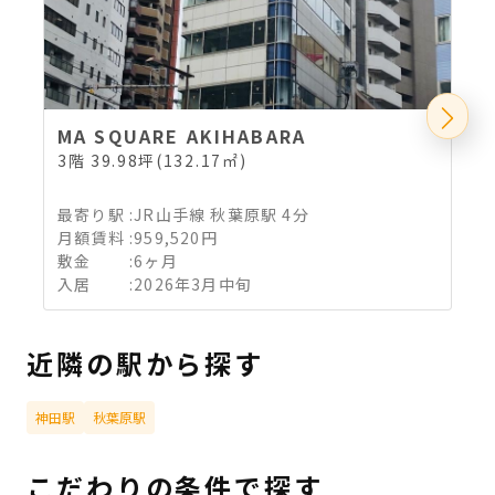
MA SQUARE AKIHABARA
3階 39.98坪(132.17㎡)
3
最寄り駅
:
JR山手線 秋葉原駅 4分
月額賃料
:
959,520円
敷金
:
6ヶ月
入居
:
2026年3月中旬
近隣の駅から探す
神田駅
秋葉原駅
こだわりの条件で探す