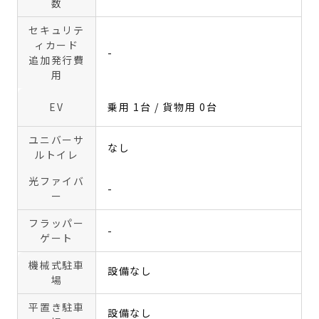
数
セキュリテ
ィカード
-
追加発行費
用
EV
乗用 1台 / 貨物用 0台
ユニバーサ
なし
ルトイレ
光ファイバ
-
ー
フラッパー
-
ゲート
機械式駐車
設備なし
場
平置き駐車
設備なし