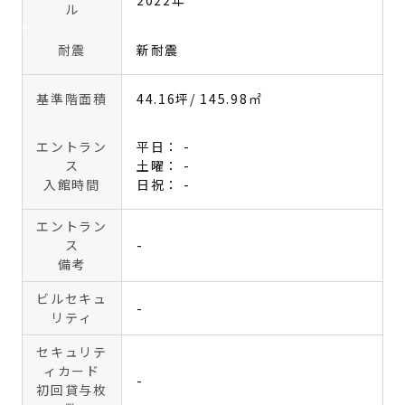
ル
耐震
新耐震
基準階面積
44.16坪
/ 145.98㎡
エントラン
平日： -
ス
土曜： -
入館時間
日祝： -
エントラン
ス
-
備考
ビルセキュ
-
リティ
セキュリテ
ィカード
-
初回貸与枚