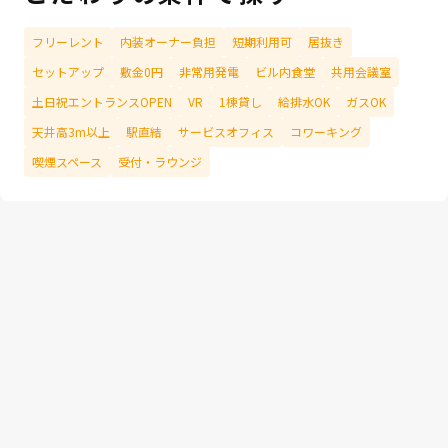
フリーレント
内装オーナー負担
短期利用可
居抜き
セットアップ
敷金0円
非常用発電
ビル内食堂
共用会議室
土日祝エントランスOPEN
VR
1棟貸し
給排水OK
ガスOK
天井高3m以上
駅直結
サービスオフィス
コワーキング
喫煙スペース
受付・ラウンジ