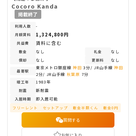
Cocoro Kanda
掲載終了
-
利用人数
1,324,800円
月額賃料
賃料に含む
共益費
なし
なし
敷金
礼金
なし
なし
償却
更新料
東京メトロ銀座線
神田
3分/ JR山手線
神田
最寄駅
2分/ JR山手線
秋葉原
7分
1983年
竣工年
新耐震
耐震
即入居可能
入居時期
フリーレント
セットアップ
敷金半額くん
敷金0円
質問する
お気に入り