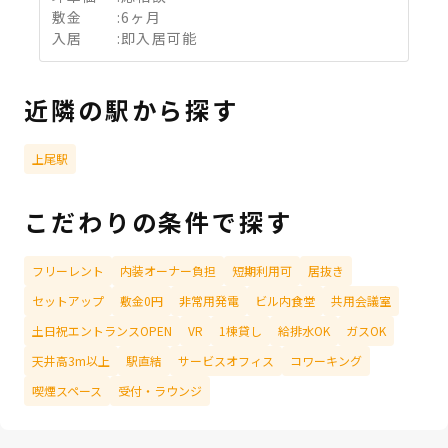
敷金
:
6ヶ月
入居
:
即入居可能
近隣の駅から探す
上尾駅
こだわりの条件で探す
フリーレント
内装オーナー負担
短期利用可
居抜き
セットアップ
敷金0円
非常用発電
ビル内食堂
共用会議室
土日祝エントランスOPEN
VR
1棟貸し
給排水OK
ガスOK
天井高3m以上
駅直結
サービスオフィス
コワーキング
喫煙スペース
受付・ラウンジ