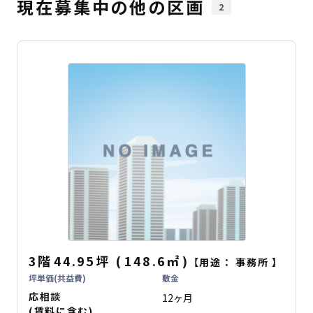
現在募集中の他の区画
2
3階
44.95坪
(
148.6
㎡
)
【用途：
事務所
】
坪単価(共益費)
敷金
応相談
12ヶ月
(賃料に含む)