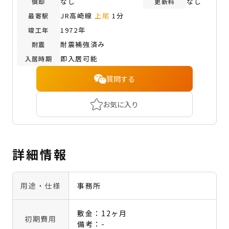
なし
なし
償却
更新料
JR高崎線
上尾
1分
最寄駅
1972年
竣工年
耐震補強済み
耐震
即入居可能
入居時期
質問する
お気に入り
詳細情報
用途・仕様
事務所
敷金：12ヶ月
初期費用
備考：-