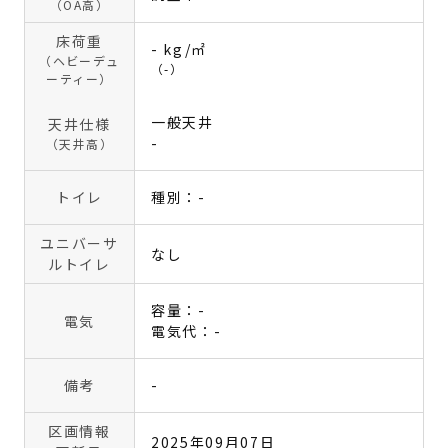
（OA高）
床荷重
- kg/㎡
（ヘビーデュ
（-）
ーティー）
一般天井
天井仕様
-
（天井高）
トイレ
種別：-
ユニバーサ
なし
ルトイレ
容量：-
電気
電気代：-
備考
-
区画情報
2025年09月07日