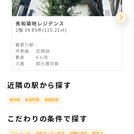
秀和築地レジデンス
2階 34.85坪(115.21㎡)
2
最寄り駅
:
坪単価
:
応相談
敷金
:
6ヶ月
入居
:
即入居可能
近隣の駅から探す
築地駅
新富町駅
東銀座駅
こだわりの条件で探す
フリーレント
内装オーナー負担
短期利用可
居抜き