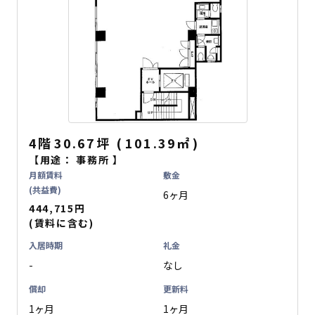
4階
30.67坪
(
101.39
㎡
)
【用途：
事務所
】
月額賃料
敷金
(共益費)
6ヶ月
444,715円
(賃料に含む)
入居時期
礼金
-
なし
償却
更新料
1ヶ月
1ヶ月