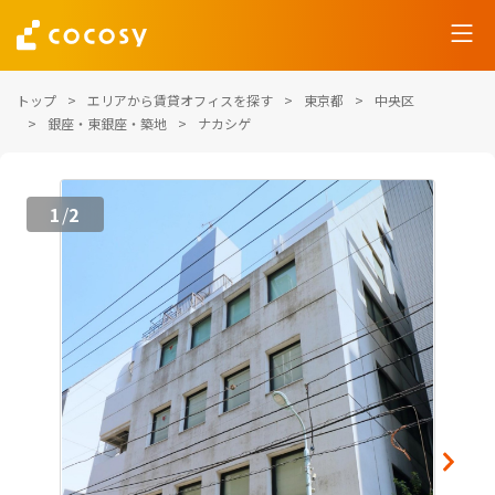
トップ
エリアから賃貸オフィスを探す
東京都
中央区
銀座・東銀座・築地
ナカシゲ
1
2
/