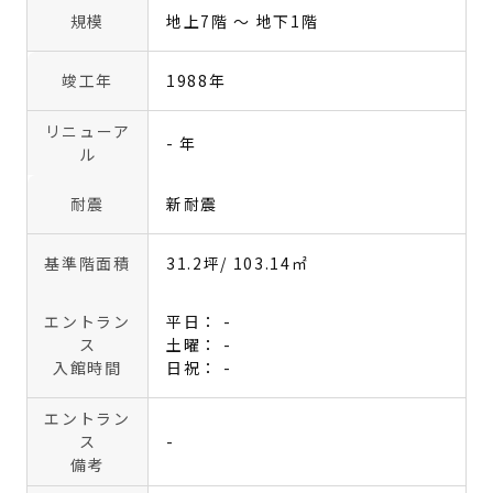
規模
地上7階 〜 地下1階
竣工年
1988年
リニューア
- 年
ル
耐震
新耐震
基準階面積
31.2坪
/ 103.14㎡
エントラン
平日： -
ス
土曜： -
入館時間
日祝： -
エントラン
ス
-
備考