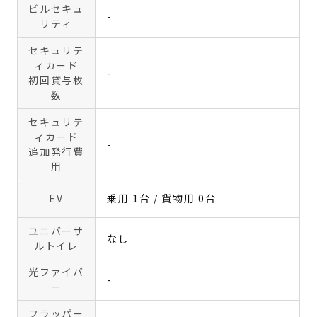
ビルセキュ
-
リティ
セキュリテ
ィカード
-
初回貸与枚
数
セキュリテ
ィカード
-
追加発行費
用
EV
乗用 1台 / 貨物用 0台
ユニバーサ
なし
ルトイレ
光ファイバ
-
ー
フラッパー