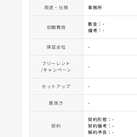
用途・仕様
事務所
敷金：-
初期費用
備考：-
保証会社
-
フリーレント
-
/キャンペーン
セットアップ
-
居抜き
-
契約形態：-
契約
契約備考：-
解約予告：-