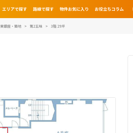
エリアで探す
路線で探す
物件お気に入り
お役立ちコラム
東銀座・築地
第2五味
3階 29坪