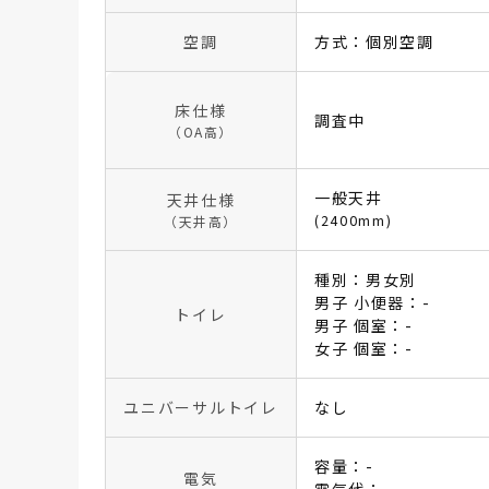
空調
方式：個別空調
床仕様
調査中
（OA高）
一般天井
天井仕様
(2400mm)
（天井高）
種別：男女別
男子 小便器：-
トイレ
男子 個室：-
女子 個室：-
ユニバーサルトイレ
なし
容量：-
電気