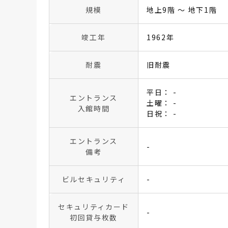
規模
地上9階 〜 地下1階
竣工年
1962年
耐震
旧耐震
平日： -
エントランス
土曜： -
入館時間
日祝： -
エントランス
-
備考
ビルセキュリティ
-
セキュリティカード
-
初回貸与枚数