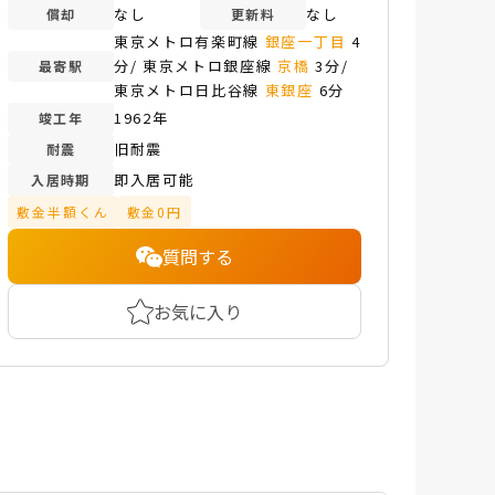
なし
なし
償却
更新料
東京メトロ有楽町線
銀座一丁目
4
分/ 東京メトロ銀座線
京橋
3分/
最寄駅
東京メトロ日比谷線
東銀座
6分
1962年
竣工年
旧耐震
耐震
即入居可能
入居時期
敷金半額くん
敷金0円
質問する
お気に入り