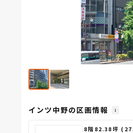
インツ中野の区画情報
1
8階
82.38坪
(
27