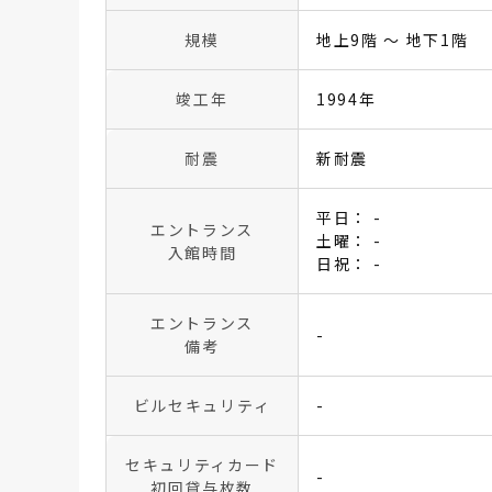
規模
地上9階 〜 地下1階
竣工年
1994年
耐震
新耐震
平日： -
エントランス
土曜： -
入館時間
日祝： -
エントランス
-
備考
ビルセキュリティ
-
セキュリティカード
-
初回貸与枚数