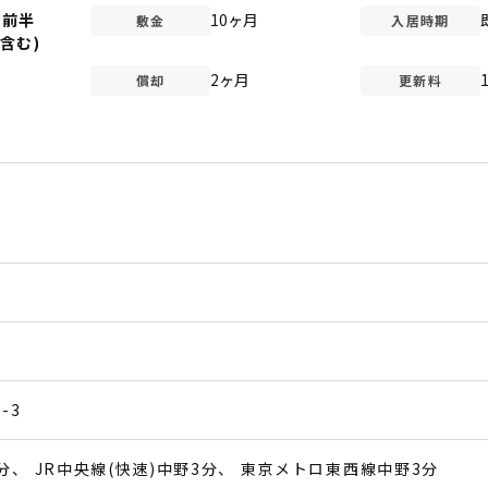
台前半
10ヶ月
敷金
入居時期
含む)
2ヶ月
償却
更新料
-3
分
JR中央線(快速)中野3分
東京メトロ東西線中野3分