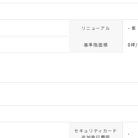
リニューアル
- 年
基準階面積
0坪
セキュリティカード
-
追加発行費用