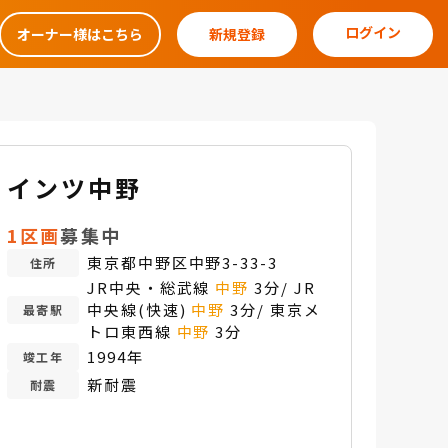
ログイン
オーナー様はこちら
新規登録
インツ中野
1区画
募集中
東京都中野区中野3-33-3
住所
JR中央・総武線
中野
3分/ JR
中央線(快速)
中野
3分/ 東京メ
最寄駅
トロ東西線
中野
3分
1994年
竣工年
新耐震
耐震