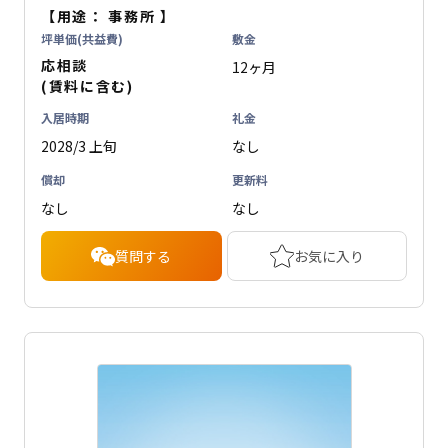
【用途：
事務所
】
坪単価(共益費)
敷金
応相談
12ヶ月
(賃料に含む)
入居時期
礼金
2028/3 上旬
なし
償却
更新料
なし
なし
質問する
お気に入り