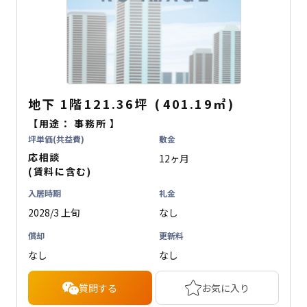
地下
1階
121.36坪
(
401.19
㎡
)
【用途：
事務所
】
坪単価(共益費)
敷金
応相談
12ヶ月
(賃料に含む)
入居時期
礼金
2028/3 上旬
なし
償却
更新料
なし
なし
質問する
お気に入り