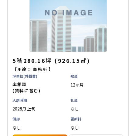
5階
280.16坪
(
926.15
㎡
)
【用途：
事務所
】
坪単価(共益費)
敷金
応相談
12ヶ月
(賃料に含む)
入居時期
礼金
2028/3 上旬
なし
償却
更新料
なし
なし