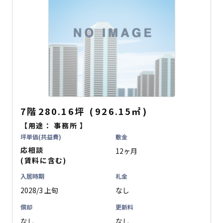
7階
280.16坪
(
926.15
㎡
)
【用途：
事務所
】
坪単価(共益費)
敷金
応相談
12ヶ月
(賃料に含む)
入居時期
礼金
2028/3 上旬
なし
償却
更新料
なし
なし