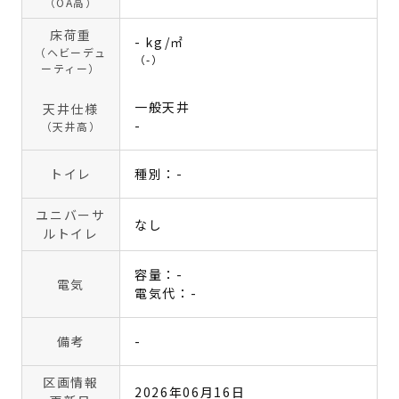
（OA高）
床荷重
- kg/㎡
（ヘビーデュ
（-）
ーティー）
一般天井
天井仕様
-
（天井高）
トイレ
種別：-
ユニバーサ
なし
ルトイレ
容量：-
電気
電気代：-
備考
-
区画情報
2026年06月16日