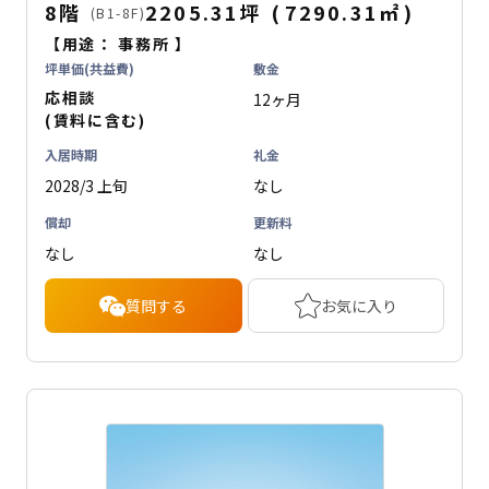
8階
2205.31坪
(
7290.31
㎡
)
(B1-8F)
【用途：
事務所
】
坪単価(共益費)
敷金
応相談
12ヶ月
(賃料に含む)
入居時期
礼金
2028/3 上旬
なし
償却
更新料
なし
なし
質問する
お気に入り