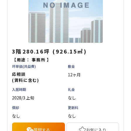
3階
280.16坪
(
926.15
㎡
)
【用途：
事務所
】
坪単価(共益費)
敷金
応相談
12ヶ月
(賃料に含む)
入居時期
礼金
2028/3 上旬
なし
償却
更新料
なし
なし
質問する
お気に入り