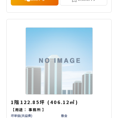
1階
122.85坪
(
406.12
㎡
)
【用途：
事務所
】
坪単価(共益費)
敷金