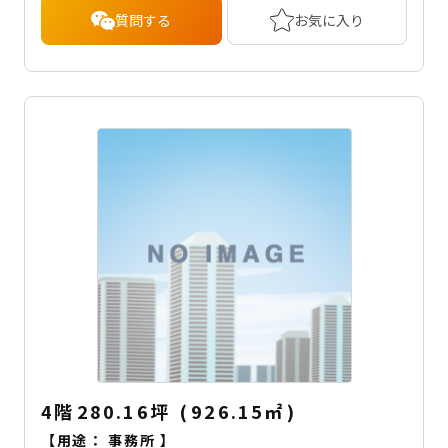
質問する
お気に入り
4階
280.16坪
(
926.15
㎡
)
【用途：
事務所
】