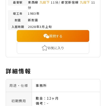
東西線
九段下
11分/ 都営新宿線
九段下
11
最寄駅
分
1983年
竣工年
新耐震
耐震
2028年3月上旬
入居時期
質問する
お気に入り
詳細情報
用途・仕様
事務所
敷金：12ヶ月
初期費用
備考：-