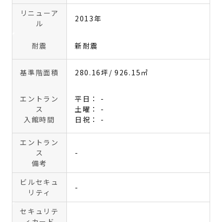
リニューア
2013年
ル
耐震
新耐震
基準階面積
280.16坪
/ 926.15㎡
エントラン
平日： -
ス
土曜： -
入館時間
日祝： -
エントラン
ス
-
備考
ビルセキュ
-
リティ
セキュリテ
ィカード