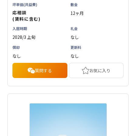
坪単価(共益費)
敷金
応相談
12ヶ月
(賃料に含む)
入居時期
礼金
2028/3 上旬
なし
償却
更新料
なし
なし
質問する
お気に入り