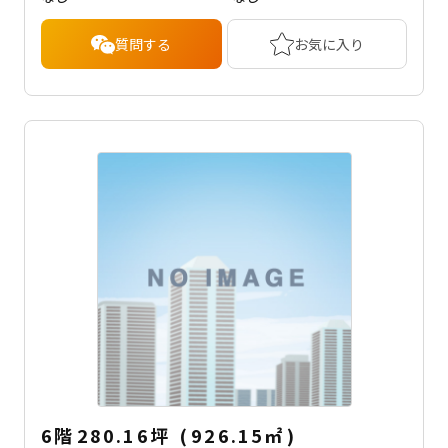
質問する
お気に入り
6階
280.16坪
(
926.15
㎡
)