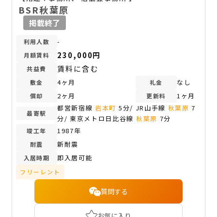
BSR秋葉原
掲載終了
-
利用人数
230,000円
月額賃料
賃料に含む
共益費
4ヶ月
なし
敷金
礼金
2ヶ月
1ヶ月
償却
更新料
都営新宿線
岩本町
5分/ JR山手線
秋葉原
7
最寄駅
分/ 東京メトロ日比谷線
秋葉原
7分
1987年
竣工年
新耐震
耐震
即入居可能
入居時期
フリーレント
質問する
お気に入り