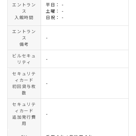
エントラン
平日： -
ス
土曜： -
入館時間
日祝： -
エントラン
ス
-
備考
ビルセキュ
-
リティ
セキュリテ
ィカード
-
初回貸与枚
数
セキュリテ
ィカード
-
追加発行費
用