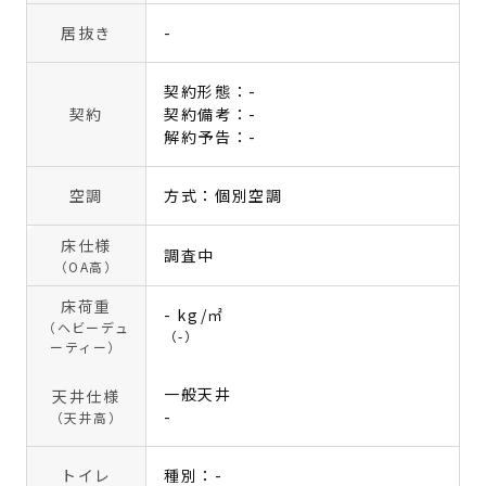
居抜き
-
契約形態：-
契約
契約備考：-
解約予告：-
空調
方式：個別空調
床仕様
調査中
（OA高）
床荷重
- kg/㎡
（ヘビーデュ
（-）
ーティー）
一般天井
天井仕様
-
（天井高）
トイレ
種別：-