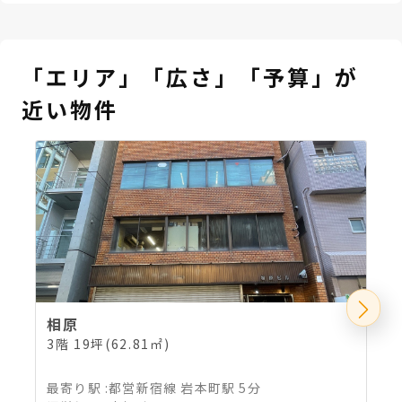
「エリア」「広さ」「予算」が
近い物件
相原
3階 19坪(62.81㎡)
4
最寄り駅
:
都営新宿線 岩本町駅 5分