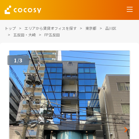
トップ
エリアから賃貸オフィスを探す
東京都
品川区
五反田・大崎
FP五反田
1
3
/