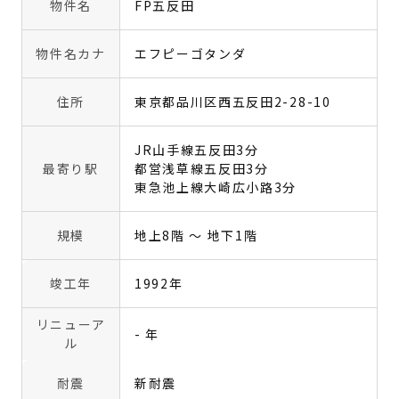
物件名
FP五反田
物件名カナ
エフピーゴタンダ
住所
東京都品川区西五反田2-28-10
JR山手線五反田3分
最寄り駅
都営浅草線五反田3分
東急池上線大崎広小路3分
規模
地上8階 〜 地下1階
竣工年
1992年
リニューア
- 年
ル
耐震
新耐震