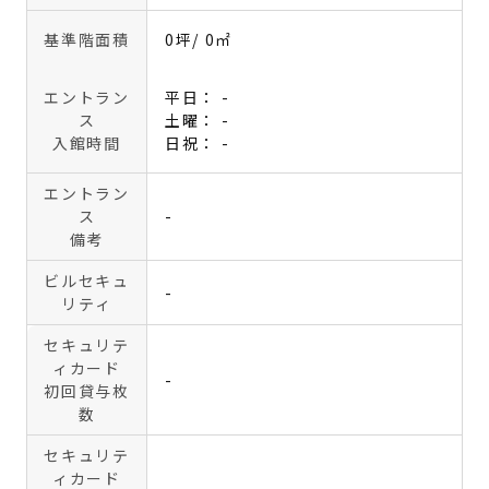
基準階面積
0坪
/ 0㎡
エントラン
平日： -
ス
土曜： -
入館時間
日祝： -
エントラン
ス
-
備考
ビルセキュ
-
リティ
セキュリテ
ィカード
-
初回貸与枚
数
セキュリテ
ィカード