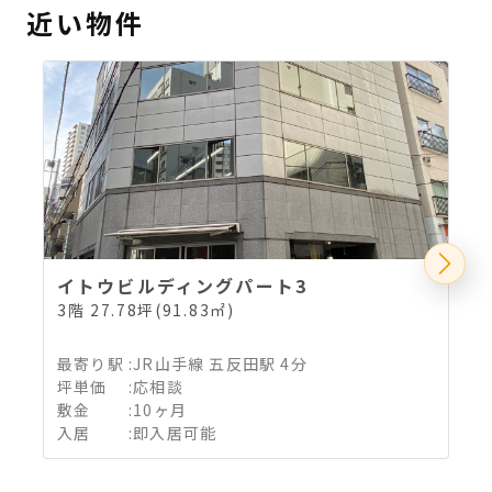
近い物件
イトウビルディングパート3
3階 27.78坪(91.83㎡)
7
最寄り駅
:
JR山手線 五反田駅 4分
坪単価
:
応相談
敷金
:
10ヶ月
入居
:
即入居可能