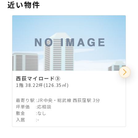
近い物件
西荻マイロード③
1階 38.22坪(126.35㎡)
4
最寄り駅
:
JR中央・総武線 西荻窪駅 3分
坪単価
:
応相談
敷金
:
なし
入居
:
-