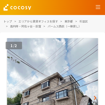
トップ
エリアから賃貸オフィスを探す
東京都
杉並区
高円寺・阿佐ヶ谷・荻窪
パームス西荻（一棟貸し）
1
2
/