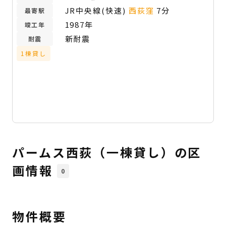
JR中央線(快速)
西荻窪
7分
最寄駅
1987年
竣工年
新耐震
耐震
1棟貸し
パームス西荻（一棟貸し）の区
画情報
0
物件概要