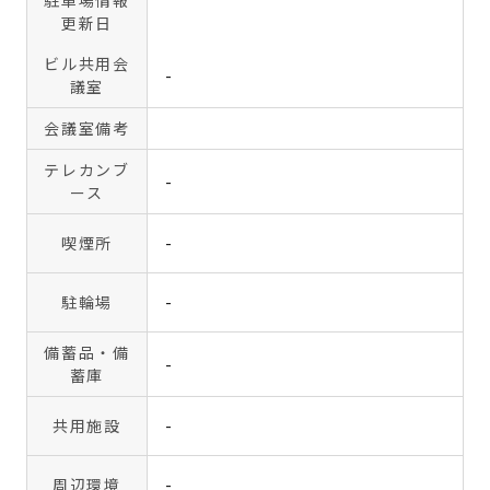
駐車場情報
更新日
ビル共用会
-
議室
会議室備考
テレカンブ
-
ース
喫煙所
-
駐輪場
-
備蓄品・備
-
蓄庫
共用施設
-
周辺環境
-