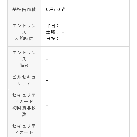
基準階面積
0坪
/ 0㎡
エントラン
平日： -
ス
土曜： -
入館時間
日祝： -
エントラン
ス
-
備考
ビルセキュ
-
リティ
セキュリテ
ィカード
-
初回貸与枚
数
セキュリテ
ィカード
-