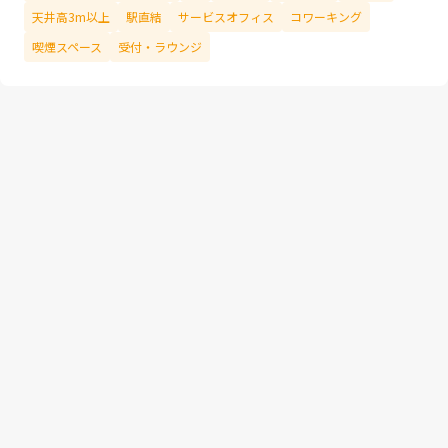
天井高3m以上
駅直結
サービスオフィス
コワーキング
喫煙スペース
受付・ラウンジ