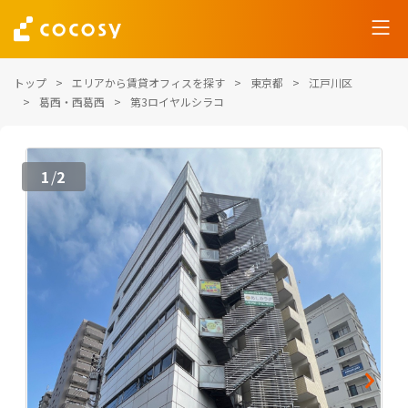
トップ
エリアから賃貸オフィスを探す
東京都
江戸川区
葛西・西葛西
第3ロイヤルシラコ
1
2
/