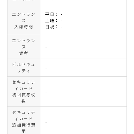
エントラン
平日： -
ス
土曜： -
入館時間
日祝： -
エントラン
ス
-
備考
ビルセキュ
-
リティ
セキュリテ
ィカード
-
初回貸与枚
数
セキュリテ
ィカード
-
追加発行費
用