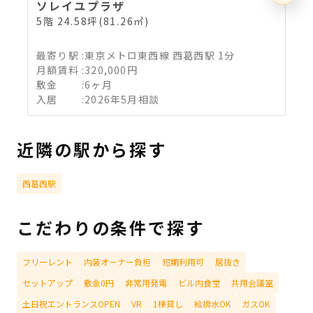
ソレイユプラザ
5階 24.58坪(81.26㎡)
4
最寄り駅
:
東京メトロ東西線 西葛西駅 1分
月額賃料
:
320,000円
敷金
:
6ヶ月
入居
:
2026年5月相談
近隣の駅から探す
西葛西駅
こだわりの条件で探す
フリーレント
内装オーナー負担
短期利用可
居抜き
セットアップ
敷金0円
非常用発電
ビル内食堂
共用会議室
土日祝エントランスOPEN
VR
1棟貸し
給排水OK
ガスOK