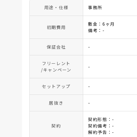
用途・仕様
事務所
敷金：6ヶ月
初期費用
備考：-
保証会社
-
フリーレント
-
/キャンペーン
セットアップ
-
居抜き
-
契約形態：-
契約
契約備考：-
解約予告：-