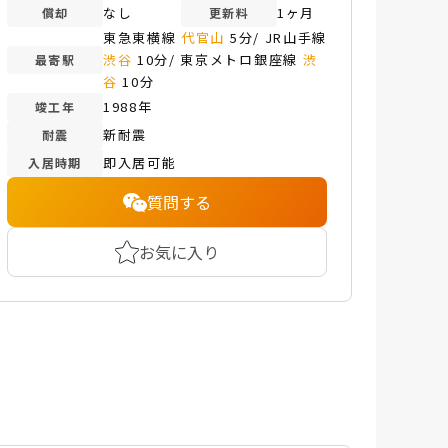
なし
1ヶ月
償却
更新料
東急東横線
代官山
5分/ JR山手線
渋谷
10分/ 東京メトロ銀座線
渋
最寄駅
谷
10分
1988年
竣工年
新耐震
耐震
即入居可能
入居時期
質問する
お気に入り