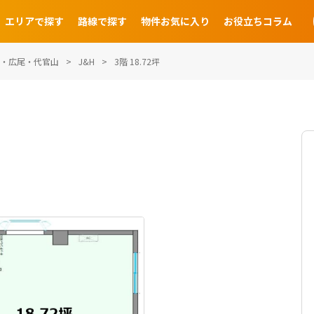
エリアで探す
路線で探す
物件お気に入り
お役立ちコラム
・広尾・代官山
J&H
3階 18.72坪