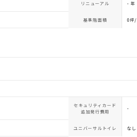
リニューアル
- 年
基準階面積
0坪
セキュリティカード
-
追加発行費用
ユニバーサルトイレ
なし