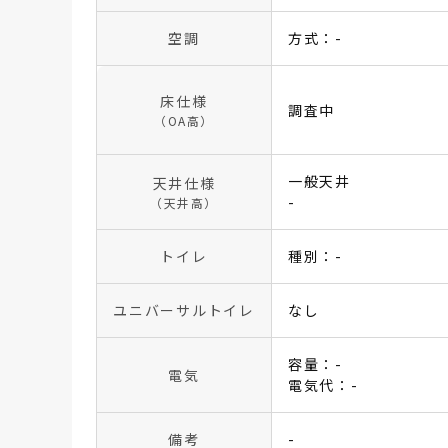
空調
方式：-
床仕様
調査中
（OA高）
一般天井
天井仕様
-
（天井高）
トイレ
種別：-
ユニバーサルトイレ
なし
容量：-
電気
電気代：-
備考
-