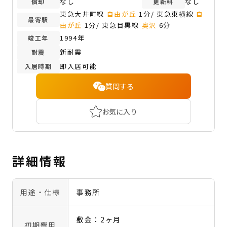
なし
なし
償却
更新料
東急大井町線
自由が丘
1分/ 東急東横線
自
最寄駅
由が丘
1分/ 東急目黒線
奥沢
6分
1994年
竣工年
新耐震
耐震
即入居可能
入居時期
質問する
お気に入り
詳細情報
用途・仕様
事務所
敷金：2ヶ月
初期費用