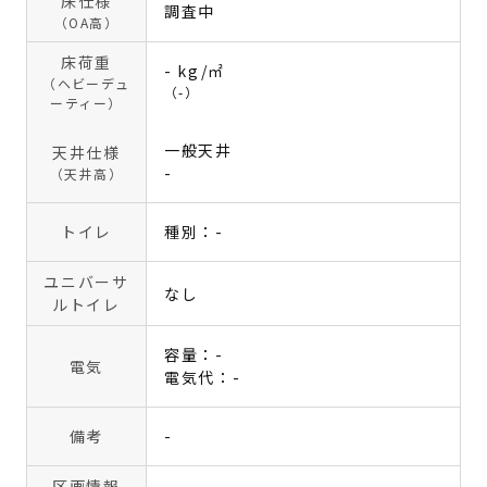
床仕様
調査中
（OA高）
床荷重
- kg/㎡
（ヘビーデュ
（-）
ーティー）
一般天井
天井仕様
-
（天井高）
トイレ
種別：-
ユニバーサ
なし
ルトイレ
容量：-
電気
電気代：-
備考
-
区画情報