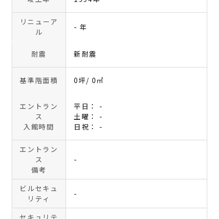
リニューア
- 年
ル
耐震
新耐震
基準階面積
0坪
/ 0㎡
エントラン
平日： -
ス
土曜： -
入館時間
日祝： -
エントラン
ス
-
備考
ビルセキュ
-
リティ
セキュリテ