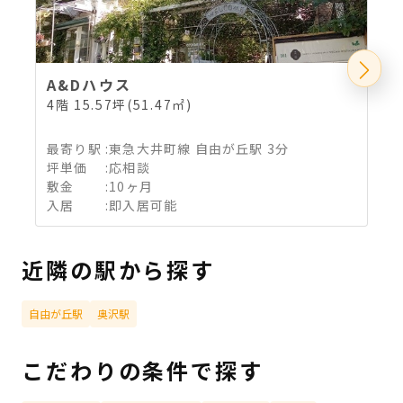
A&Dハウス
4階 15.57坪(51.47㎡)
4
最寄り駅
:
東急大井町線 自由が丘駅 3分
坪単価
:
応相談
敷金
:
10ヶ月
入居
:
即入居可能
近隣の駅から探す
自由が丘駅
奥沢駅
こだわりの条件で探す