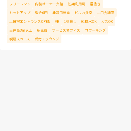
フリーレント
内装オーナー負担
短期利用可
居抜き
セットアップ
敷金0円
非常用発電
ビル内食堂
共用会議室
土日祝エントランスOPEN
VR
1棟貸し
給排水OK
ガスOK
天井高3m以上
駅直結
サービスオフィス
コワーキング
喫煙スペース
受付・ラウンジ